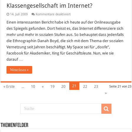
Klassengesellschaft im Internet?
für
14. Juli 2009
Kommentare deaktiviert
Klassengesellschaft
im
Einen interessanten Bericht habe ich heute auf der Onlineausgabe
Internet?
des Spiegels gefunden. Dort heisst es, das Internet differenziere sich
mehr und mehr in sozialen Stufen aus. So behauptet dass jedenfalls
die Ethnographin Danah Boyd, die sich mit dem Thema der sozialen
Vernetzung seit Jahren beschäftigt. My Space sei für „doofe“,
Facebook für Akademiker, Xing für Geschäftsleute. Nun, wie sie
darauf …
Weiterlesen »
21
« Erste
...
10
«
19
20
22
23
Seite 21 von 23
»
Themenfelder