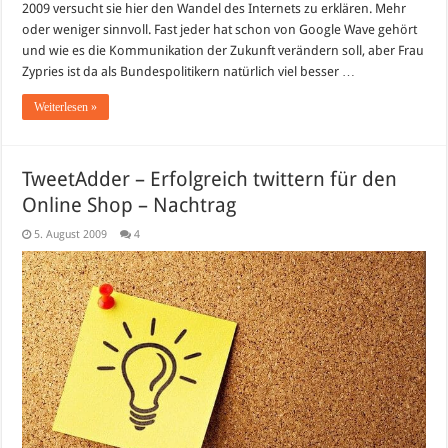
SMS?
2009 versucht sie hier den Wandel des Internets zu erklären. Mehr
Oder
oder weniger sinnvoll. Fast jeder hat schon von Google Wave gehört
doch
Google
und wie es die Kommunikation der Zukunft verändern soll, aber Frau
Wave?
Zypries ist da als Bundespolitikern natürlich viel besser …
Weiterlesen »
TweetAdder – Erfolgreich twittern für den
Online Shop – Nachtrag
5. August 2009
4