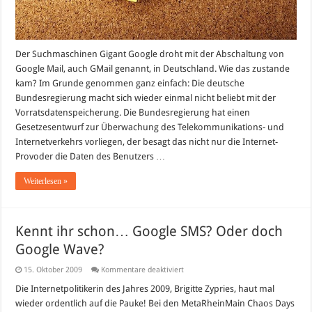
Der Suchmaschinen Gigant Google droht mit der Abschaltung von
Google Mail, auch GMail genannt, in Deutschland. Wie das zustande
kam? Im Grunde genommen ganz einfach: Die deutsche
Bundesregierung macht sich wieder einmal nicht beliebt mit der
Vorratsdatenspeicherung. Die Bundesregierung hat einen
Gesetzesentwurf zur Überwachung des Telekommunikations- und
Internetverkehrs vorliegen, der besagt das nicht nur die Internet-
Provoder die Daten des Benutzers …
Weiterlesen »
Kennt ihr schon… Google SMS? Oder doch
Google Wave?
für
15. Oktober 2009
Kommentare deaktiviert
Kennt
ihr
Die Internetpolitikerin des Jahres 2009, Brigitte Zypries, haut mal
schon…
wieder ordentlich auf die Pauke! Bei den MetaRheinMain Chaos Days
Google