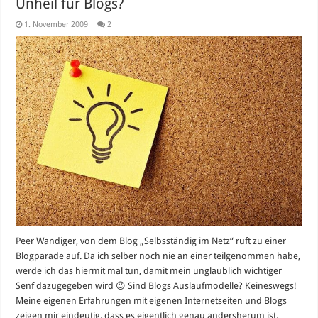
Unheil für Blogs?
1. November 2009
2
Peer Wandiger, von dem Blog „Selbsständig im Netz“ ruft zu einer
Blogparade auf. Da ich selber noch nie an einer teilgenommen habe,
werde ich das hiermit mal tun, damit mein unglaublich wichtiger
Senf dazugegeben wird 😉 Sind Blogs Auslaufmodelle? Keineswegs!
Meine eigenen Erfahrungen mit eigenen Internetseiten und Blogs
zeigen mir eindeutig, dass es eigentlich genau andersherum ist.