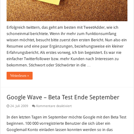
Erfolgreich twittern, das geht am besten mit TweetAdder, wie ich
schoneinmal berichtete. Wenn ihr mehr zum Funktionsumfang
wissen möchtet, besucht bitte zuerst den ersten Bericht. Nun also ein
Resumee und eine paar Ergänzungen, beziehungsweise ein kleiner
Erfahrungsbericht. Als erstes vorweg, ich bin begeistert. Es war nie
einfacher Twitterfollower bzw. mehr Kunden nach Interessen zu
bekommen. Stichwort oder Stichwörter in die …
Weiterlesen »
Google Wave – Beta Test Ende September
für
24. Juli 2009
Kommentare deaktiviert
Google
Wave
In den letzten Tagen im September möchte Google mit den Beta Test
–
Beta
beginnen. 100 000 vorregistrierte Benutzer die sich über ein
Test
Ende
Googlemail Konto einladen lassen konnten werden so in das
September