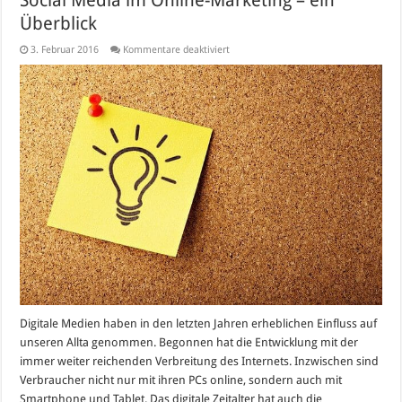
Überblick
für
3. Februar 2016
Kommentare deaktiviert
Social
Media
im
Online-
Marketing
–
ein
Überblick
Digitale Medien haben in den letzten Jahren erheblichen Einfluss auf
unseren Allta genommen. Begonnen hat die Entwicklung mit der
immer weiter reichenden Verbreitung des Internets. Inzwischen sind
Verbraucher nicht nur mit ihren PCs online, sondern auch mit
Smartphone und Tablet. Das digitale Zeitalter hat auch die