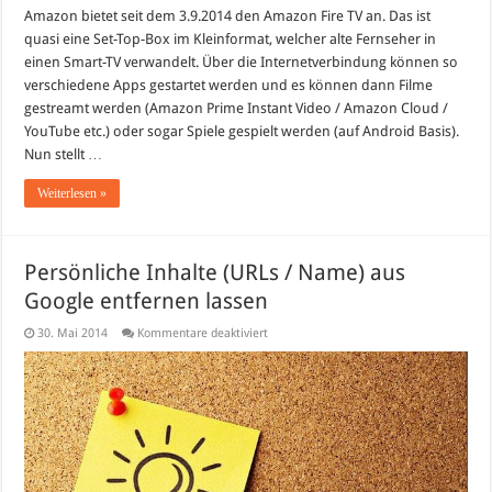
Amazon bietet seit dem 3.9.2014 den Amazon Fire TV an. Das ist
quasi eine Set-Top-Box im Kleinformat, welcher alte Fernseher in
einen Smart-TV verwandelt. Über die Internetverbindung können so
verschiedene Apps gestartet werden und es können dann Filme
gestreamt werden (Amazon Prime Instant Video / Amazon Cloud /
YouTube etc.) oder sogar Spiele gespielt werden (auf Android Basis).
Nun stellt …
Weiterlesen »
Persönliche Inhalte (URLs / Name) aus
Google entfernen lassen
für
30. Mai 2014
Kommentare deaktiviert
Persönliche
Inhalte
(URLs
/
Name)
aus
Google
entfernen
lassen