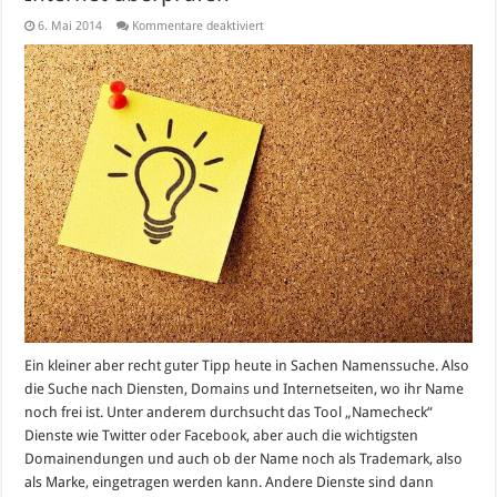
für
6. Mai 2014
Kommentare deaktiviert
Namecheck:
Namen
auf
Verfügbarkeit
im
Internet
überprüfen
Ein kleiner aber recht guter Tipp heute in Sachen Namenssuche. Also
die Suche nach Diensten, Domains und Internetseiten, wo ihr Name
noch frei ist. Unter anderem durchsucht das Tool „Namecheck“
Dienste wie Twitter oder Facebook, aber auch die wichtigsten
Domainendungen und auch ob der Name noch als Trademark, also
als Marke, eingetragen werden kann. Andere Dienste sind dann