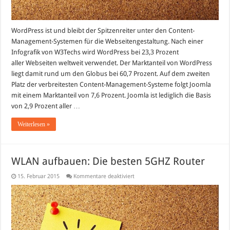
WordPress ist und bleibt der Spitzenreiter unter den Content-
Management-Systemen für die Webseitengestaltung. Nach einer
Infografik von W3Techs wird WordPress bei 23,3 Prozent
aller Webseiten weltweit verwendet. Der Marktanteil von WordPress
liegt damit rund um den Globus bei 60,7 Prozent. Auf dem zweiten
Platz der verbreitesten Content-Management-Systeme folgt Joomla
mit einem Marktanteil von 7,6 Prozent. Joomla ist lediglich die Basis
von 2,9 Prozent aller …
Weiterlesen »
WLAN aufbauen: Die besten 5GHZ Router
für
15. Februar 2015
Kommentare deaktiviert
WLAN
aufbauen:
Die
besten
5GHZ
Router