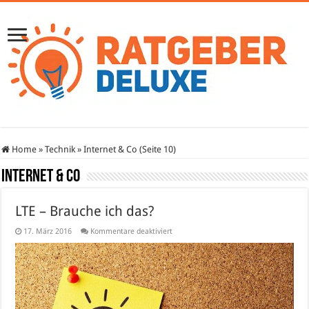
Home
»
Technik
»
Internet & Co (Seite 10)
Internet & Co
LTE – Brauche ich das?
für
17. März 2016
Kommentare deaktiviert
LTE
–
Brauche
ich
das?