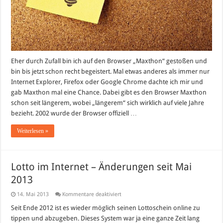
Eher durch Zufall bin ich auf den Browser „Maxthon“ gestoßen und
bin bis jetzt schon recht begeistert. Mal etwas anderes als immer nur
Internet Explorer, Firefox oder Google Chrome dachte ich mir und
gab Maxthon mal eine Chance. Dabei gibt es den Browser Maxthon
schon seit längerem, wobei „längerem“ sich wirklich auf viele Jahre
bezieht. 2002 wurde der Browser offiziell …
Weiterlesen »
Lotto im Internet – Änderungen seit Mai
2013
für
14. Mai 2013
Kommentare deaktiviert
Lotto
im
Seit Ende 2012 ist es wieder möglich seinen Lottoschein online zu
Internet
tippen und abzugeben. Dieses System war ja eine ganze Zeit lang
–