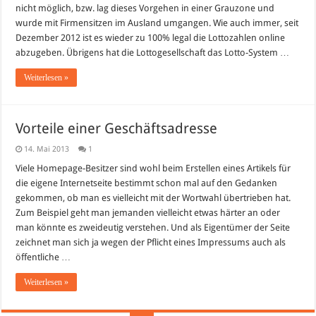
Änderungen
nicht möglich, bzw. lag dieses Vorgehen in einer Grauzone und
seit
wurde mit Firmensitzen im Ausland umgangen. Wie auch immer, seit
Mai
2013
Dezember 2012 ist es wieder zu 100% legal die Lottozahlen online
abzugeben. Übrigens hat die Lottogesellschaft das Lotto-System …
Weiterlesen »
Vorteile einer Geschäftsadresse
14. Mai 2013
1
Viele Homepage-Besitzer sind wohl beim Erstellen eines Artikels für
die eigene Internetseite bestimmt schon mal auf den Gedanken
gekommen, ob man es vielleicht mit der Wortwahl übertrieben hat.
Zum Beispiel geht man jemanden vielleicht etwas härter an oder
man könnte es zweideutig verstehen. Und als Eigentümer der Seite
zeichnet man sich ja wegen der Pflicht eines Impressums auch als
öffentliche …
Weiterlesen »