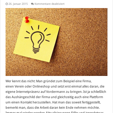
für
26. Januar 2015
Kommentare deaktiviert
Immer
wichtig:
Profilpflege
im
Internet
Wer kennt das nicht: Man gründet zum Beispiel eine Firma,
einen Verein oder Onlineshop und setzt erst einmal alles daran, die
eigene Internetpräsenz auf Vordermann zu bringen. Ist ja schließlich
das Aushängeschild der Firma und gleichzeitig auch eine Plattform
um einen Kontakt herzustellen. Hat man das soweit fertiggestellt,
bemerkt man, dass die Arbeit daran kein Ende nehmen möchte.
Immer mal wieder werden Aktualisierungen fällig und irgendetwas