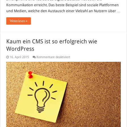
Kommunikation erreicht. Das beste Beispiel sind soziale Plattformen
und Medien, welche den Austausch einer Vielzahl an Nutzern über …
Weiterlesen »
Kaum ein CMS ist so erfolgreich wie
WordPress
für
16. April 2015
Kommentare deaktiviert
Kaum
ein
CMS
ist
so
erfolgreich
wie
WordPress