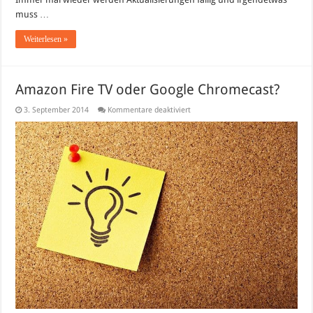
muss …
Weiterlesen »
Amazon Fire TV oder Google Chromecast?
für
3. September 2014
Kommentare deaktiviert
Amazon
Fire
TV
oder
Google
Chromecast?