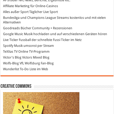
AF Insider
NFL News, Berichte, Ergebnisse etc.
Affiliate Marketing
für Online-Casinos
Alles außer Sport
Täglicher Live Sport
Bundesliga und Champions League Streams
kostenlos und mit vielen
Alternativen
Goodreads
Bücher Community + Rezensionen
Google Music
Musik hochladen und auf verschiedenen Geräten hören
Live Ticker Fussball
der schnellste Fussi Ticker im Netz
Spotify
Musik umsonst per Stream
TeXXas TV
Online TV-Programm
Victor's Blog
Victors Mixed Blog
Wolfs-Blog
VfL Wolfsburg Fan-Blog
Wunderlist
To-Do Liste im Web
Creative Commons