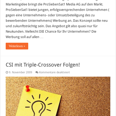
gegen
Marketingidee bringt die ProSiebenSat1 Media AG auf den Markt.
Unternehmens-
oder
ProSiebenSat1 bietet jungen, erfolgsversprechenden Unternehmen (
Umsatzbeteiligung
gegen eine Unternehmens- oder Umsatzbeteiligung des zu
bewerbenden Unternehmens) Werbung an. Das Konzept sollte neu
und zukunftsträchtig sein. Das Angebot gilt also quasi nur für
Neukunden. Vielleicht DIE Chance für Ihr Unternehmen? Die
Werbung soll auf allen …
Weiterlesen »
CSI mit Triple-Crossover Folgen!
für
9. November 2009
Kommentare deaktiviert
CSI
mit
Triple-
Crossover
Folgen!