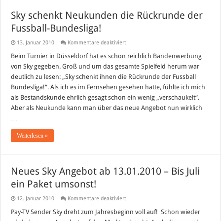
Sky schenkt Neukunden die Rückrunde der
Fussball-Bundesliga!
für
13. Januar 2010
Kommentare deaktiviert
Sky
schenkt
Beim Turnier in Düsseldorf hat es schon reichlich Bandenwerbung
Neukunden
von Sky gegeben. Groß und um das gesamte Spielfeld herum war
die
Rückrunde
deutlich zu lesen: „Sky schenkt ihnen die Rückrunde der Fussball
der
Bundesliga!“. Als ich es im Fernsehen gesehen hatte, fühlte ich mich
Fussball-
Bundesliga!
als Bestandskunde ehrlich gesagt schon ein wenig „verschaukelt“.
Aber als Neukunde kann man über das neue Angebot nun wirklich
…
Weiterlesen »
Neues Sky Angebot ab 13.01.2010 – Bis Juli
ein Paket umsonst!
für
12. Januar 2010
Kommentare deaktiviert
Neues
Sky
Pay-TV Sender Sky dreht zum Jahresbeginn voll auf! Schon wieder
Angebot