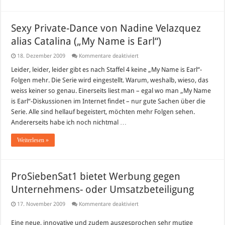
Sexy Private-Dance von Nadine Velazquez
alias Catalina („My Name is Earl“)
für
18. Dezember 2009
Kommentare deaktiviert
Sexy
Private-
Leider, leider, leider gibt es nach Staffel 4 keine „My Name is Earl“-
Dance
Folgen mehr. Die Serie wird eingestellt. Warum, weshalb, wieso, das
von
Nadine
weiss keiner so genau. Einerseits liest man – egal wo man „My Name
Velazquez
is Earl“-Diskussionen im Internet findet – nur gute Sachen über die
alias
Catalina
Serie. Alle sind hellauf begeistert, möchten mehr Folgen sehen.
(„My
Name
Andererseits habe ich noch nichtmal …
is
Earl“)
Weiterlesen »
ProSiebenSat1 bietet Werbung gegen
Unternehmens- oder Umsatzbeteiligung
für
17. November 2009
Kommentare deaktiviert
ProSiebenSat1
bietet
Eine neue, innovative und zudem ausgesprochen sehr mutige
Werbung