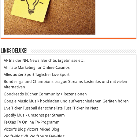
Links DeLuXe!
AF Insider
NFL News, Berichte, Ergebnisse etc.
Affiliate Marketing
für Online-Casinos
Alles außer Sport
Täglicher Live Sport
Bundesliga und Champions League Streams
kostenlos und mit vielen
Alternativen
Goodreads
Bücher Community + Rezensionen
Google Music
Musik hochladen und auf verschiedenen Geräten hören
Live Ticker Fussball
der schnellste Fussi Ticker im Netz
Spotify
Musik umsonst per Stream
TeXXas TV
Online TV-Programm
Victor's Blog
Victors Mixed Blog
Wolfs-Blog
VfL Wolfsburg Fan-Blog