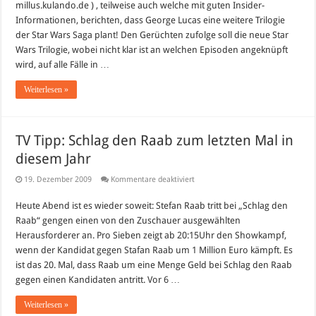
millus.kulando.de ) , teilweise auch welche mit guten Insider-
Informationen, berichten, dass George Lucas eine weitere Trilogie
der Star Wars Saga plant! Den Gerüchten zufolge soll die neue Star
Wars Trilogie, wobei nicht klar ist an welchen Episoden angeknüpft
wird, auf alle Fälle in …
Weiterlesen »
TV Tipp: Schlag den Raab zum letzten Mal in
diesem Jahr
für
19. Dezember 2009
Kommentare deaktiviert
TV
Tipp:
Heute Abend ist es wieder soweit: Stefan Raab tritt bei „Schlag den
Schlag
den
Raab“ gengen einen von den Zuschauer ausgewählten
Raab
zum
Herausforderer an. Pro Sieben zeigt ab 20:15Uhr den Showkampf,
letzten
wenn der Kandidat gegen Stafan Raab um 1 Million Euro kämpft. Es
Mal
in
ist das 20. Mal, dass Raab um eine Menge Geld bei Schlag den Raab
diesem
gegen einen Kandidaten antritt. Vor 6 …
Jahr
Weiterlesen »