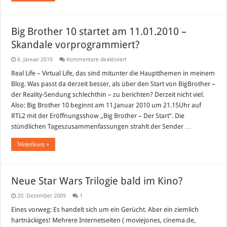
Big Brother 10 startet am 11.01.2010 –
Skandale vorprogrammiert?
für
6. Januar 2010
Kommentare deaktiviert
Big
Brother
Real Life – Virtual Life, das sind mitunter die Hauptthemen in meinem
10
Blog. Was passt da derzeit besser, als über den Start von BigBrother –
startet
am
der Reality-Sendung schlechthin – zu berichten? Derzeit nicht viel.
11.01.2010
Also: Big Brother 10 beginnt am 11.Januar 2010 um 21.15Uhr auf
–
Skandale
RTL2 mit der Eröffnungsshow „Big Brother – Der Start“. Die
vorprogrammiert?
stündlichen Tageszusammenfassungen strahlt der Sender …
Weiterlesen »
Neue Star Wars Trilogie bald im Kino?
20. Dezember 2009
1
Eines vorweg: Es handelt sich um ein Gerücht. Aber ein ziemlich
hartnäckiges! Mehrere Internetseiten ( moviejones, cinema.de,