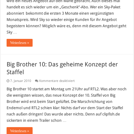
wird ein neues Angebot auf den Markt gebracht. Auch dieses mal
ab
13.01.2010
handelt es sich wieder um ein „Geschenk“-Abo. Wer ein Sky-Paket
–
abonniert bekommt die ersten 3 Monate einen vergünstigten
Bis
Juli
Monatspreis. Wird Sky so wieder einige Kunden für ihr Angebot
ein
Paket
begeistern können? Möglich wäre es, denn mit diesem Angebot geht
umsonst!
Sky …
Weiterlesen »
Big Brother 10: Das geheime Konzept der
Staffel
für
7. Januar 2010
Kommentare deaktiviert
Big
Brother
Big Brother 10 startet am Montag um 21Uhr auf RTL2. Was aber noch
10:
die wenigsten wissen, das neue Konzept der 10. Staffel von Big
Das
geheime
Brother wird erst beim Start gelüftet. Die Marschrichtung von
Konzept
Endemol und RTL2 schien klar: Nichts darf vor dem Start der Staffel
der
Staffel
nach außen dringen! Das wurde aber nichts. Denn auf clipfish.de
sickerten in einem Trailer schon …
Weiterlesen »