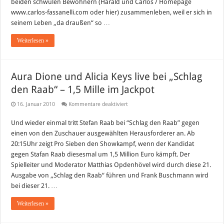
beiden schwulen Bewohnern (Harald und Carlos / Homepage
Wer
fliegt
www.carlos-fassanelli.com oder hier) zusammenleben, weil er sich in
heute
Abend?
seinem Leben „da draußen“ so …
Weiterlesen »
Aura Dione und Alicia Keys live bei „Schlag
den Raab“ – 1,5 Mille im Jackpot
für
16. Januar 2010
Kommentare deaktiviert
Aura
Dione
Und wieder einmal tritt Stefan Raab bei “Schlag den Raab” gegen
und
Alicia
einen von den Zuschauer ausgewählten Herausforderer an. Ab
Keys
live
20:15Uhr zeigt Pro Sieben den Showkampf, wenn der Kandidat
bei
gegen Stafan Raab diesesmal um 1,5 Million Euro kämpft. Der
„Schlag
den
Spielleiter und Moderator Matthias Opdenhövel wird durch diese 21.
Raab“
Ausgabe von „Schlag den Raab“ führen und Frank Buschmann wird
–
1,5
bei dieser 21. …
Mille
im
Jackpot
Weiterlesen »