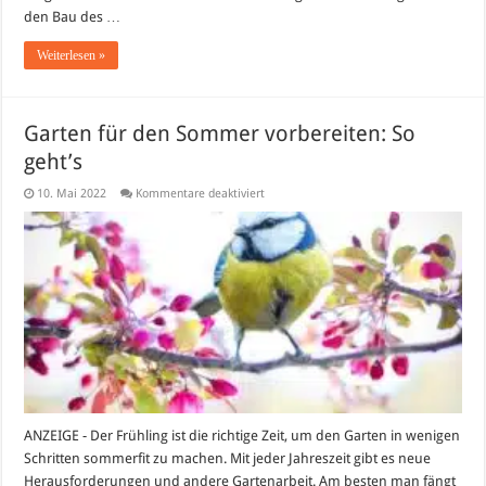
den Bau des …
Weiterlesen »
Garten für den Sommer vorbereiten: So
geht’s
für
10. Mai 2022
Kommentare deaktiviert
Garten
für
den
Sommer
vorbereiten:
So
geht’s
ANZEIGE - Der Frühling ist die richtige Zeit, um den Garten in wenigen
Schritten sommerfit zu machen. Mit jeder Jahreszeit gibt es neue
Herausforderungen und andere Gartenarbeit. Am besten man fängt