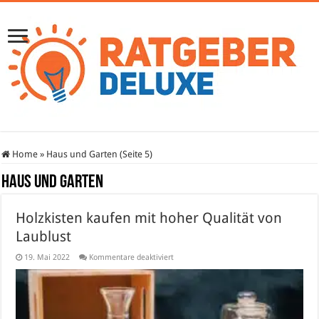
Home
»
Haus und Garten (Seite 5)
Haus und Garten
Holzkisten kaufen mit hoher Qualität von
Laublust
für
19. Mai 2022
Kommentare deaktiviert
Holzkisten
kaufen
mit
hoher
Qualität
von