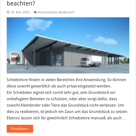
beachten?
für
18. Mai 2022
Kommentare deaktiviert
Schiebetor:
Was
muss
man
beim
Kauf
beachten?
Schiebetore finden in vielen Bereichen ihre Anwendung. So können
diese sowohl gewerblich als auch privat eingesetzt werden.
Ein Schiebetor eignet sich somit sehr gut, sein Grundstück vor
unbefugtem Betreten zu schützen, oder aber sorgt dafür, dass
sowohl Kleinkinder oder Tiere das Grundstück nicht verlassen. Um
dies zu realisieren, ist jedoch ein Zaun um das Grundstück zu setzen.
Ebenso lassen sich für gewöhnlich Schiebetore manuell, als auch …
Weiterlesen »