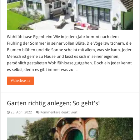
Wohlfühloase Eigenheim Wie in jedem Jahr kommt nach dem
Frühling der Sommer in seiner vollen Blüte. Die Vögel zwitschern, die
Blumen blühen und die Sonne scheint mit allem, was sie kann. Jeder
Mensch ist gerne zu Hause und lässt es sich in seiner eigenen,
persönlich gestalteten Wohlfühloase gutgehen. Doch ein jeder kennt
es selbst, denn es gibt immer was zu …
Weiterlesen »
Garten richtig anlegen: So geht’s!
für
25. April 2022
Kommentare deaktiviert
Garten
richtig
anlegen:
So
geht’s!