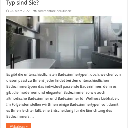
Typ sind Sie?
für
28. März 2022
Kommentare deaktiviert
Die
passende
Badgestaltung:
Welcher
Bad-
Typ
sind
Sie?
Es gibt die unterschiedlichsten Badezimmertypen, doch, welcher von
diesen passt zu Ihnen? Jeder findet bei den unterschiedlichen
Badezimmertypen das individuell passende Badezimmer, denn es
gibt die modernen und eleganten Badezimmer so wie auch
altmodische Badezimmer und Badezimmer für Wellness Liebhaber.
Im Folgenden stellen wir Ihnen einige Badezimmertypen vor, damit
es Ihnen leichter fällt, eine Entscheidung für die Einrichtung des
Badezimmers …
Weiterlesen »