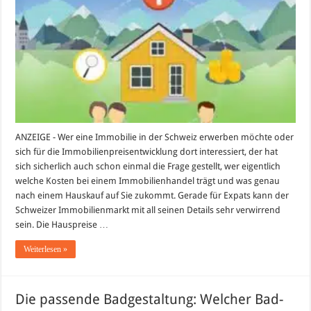
Wer
zahlt
was
und
wie
kommen
Sie
an
Ihr
Traumhaus?
ANZEIGE - Wer eine Immobilie in der Schweiz erwerben möchte oder
sich für die Immobilienpreisentwicklung dort interessiert, der hat
sich sicherlich auch schon einmal die Frage gestellt, wer eigentlich
welche Kosten bei einem Immobilienhandel trägt und was genau
nach einem Hauskauf auf Sie zukommt. Gerade für Expats kann der
Schweizer Immobilienmarkt mit all seinen Details sehr verwirrend
sein. Die Hauspreise …
Weiterlesen »
Die passende Badgestaltung: Welcher Bad-