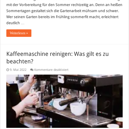
mit der Vorbereitung für den Sommer rechtzeitig an. Denn an heißen
Sommertagen gestaltet sich die Gartenarbeit mühsam und schwer.
Wer seinen Garten bereits im Frühling sommerfit macht, erleichtert
deutlich …
Weiterlesen »
Kaffeemaschine reinigen: Was gilt es zu
beachten?
für
9. Mai 2022
Kommentare deaktiviert
Kaffeemaschine
reinigen:
Was
gilt
es
zu
beachten?