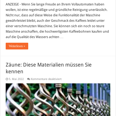
ANZEIGE - Wenn Sie lange Freude an Ihrem Vollautomaten haben
wollen, ist eine regelmäßige und gründliche Reinigung unerlässlich.
Nicht nur, dass auf diese Weise die Funktionalität der Maschine
gewährleistet bleibt, auch der Geschmack des Kaffees leidet unter
einer verschmutzten Maschine. Sie können sich ein noch so teure
Maschine anschaffen, die hochwertigsten Kaffeebohnen kaufen und
auf die Qualität des Wassers achten …
Weiterlesen »
Zäune: Diese Materialien müssen Sie
kennen
für
5. Mai 2022
Kommentare deaktiviert
Zäune:
Diese
Materialien
müssen
Sie
kennen