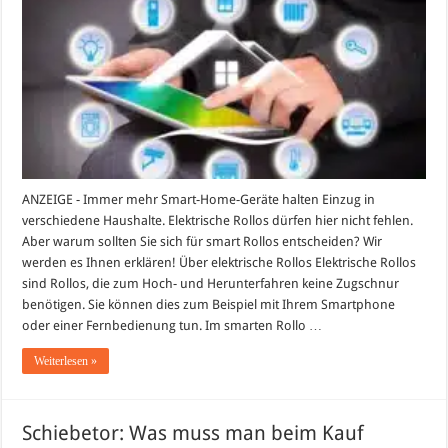
Rollos:
Warum
Sie
sie
in
Ihrem
Haus
haben
sollten
ANZEIGE - Immer mehr Smart-Home-Geräte halten Einzug in
verschiedene Haushalte. Elektrische Rollos dürfen hier nicht fehlen.
Aber warum sollten Sie sich für smart Rollos entscheiden? Wir
werden es Ihnen erklären! Über elektrische Rollos Elektrische Rollos
sind Rollos, die zum Hoch- und Herunterfahren keine Zugschnur
benötigen. Sie können dies zum Beispiel mit Ihrem Smartphone
oder einer Fernbedienung tun. Im smarten Rollo …
Weiterlesen »
Schiebetor: Was muss man beim Kauf