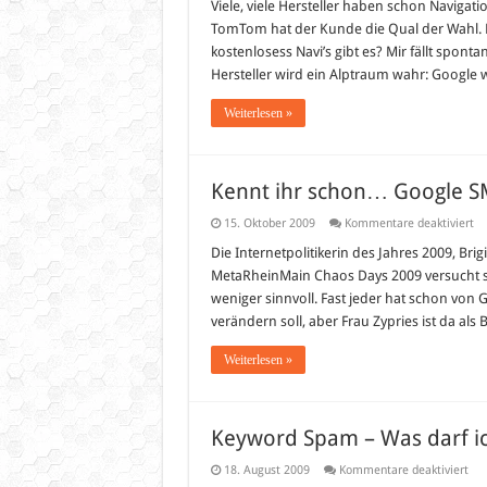
Viele, viele Hersteller haben schon Navigati
TomTom hat der Kunde die Qual der Wahl. Da
kostenlosess Navi’s gibt es? Mir fällt spont
Hersteller wird ein Alptraum wahr: Google
Weiterlesen »
Kennt ihr schon… Google S
fü
15. Oktober 2009
Kommentare deaktiviert
Ke
ihr
Die Internetpolitikerin des Jahres 2009, Brig
sc
MetaRheinMain Chaos Days 2009 versucht si
Go
SM
weniger sinnvoll. Fast jeder hat schon vo
Od
verändern soll, aber Frau Zypries ist da als
do
Go
Wa
Weiterlesen »
Keyword Spam – Was darf ich
für
18. August 2009
Kommentare deaktiviert
Key