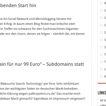
benden Start hin
S
ne Art Social Network und Microblogging-Service mit
ller Erfolg. In kaum einen Blog findet man kritische oder
S
in Treffer ins schwarze für den Suchmaschinen-Giganten
S
alte von den Usern, denen sie folgen – nämlich die, mit denen
S
S
T
T
ain für nur 99 Euro“ – Subdomains statt
für
Brief
verspricht
er „Websuche Search Technology“ per Post. Sehr einfühlsam
„co.de
eine der wichtigsten Seiten im deutschen Markt betreiben
Domain
für
Links
htliche Klärung wegen palloopetrov.co.de“ Das machte mich
nur
gendetwas falsch gemacht? Irgendwas im Impressum vergessen?
99
AF I
Euro“
–
Affi