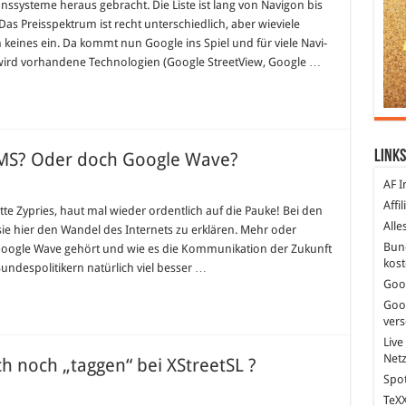
onssysteme heraus gebracht. Die Liste ist lang von Navigon bis
s Preisspektrum ist recht unterschiedlich, aber wieviele
an keines ein. Da kommt nun Google ins Spiel und für viele Navi-
 wird vorhandene Technologien (Google StreetView, Google …
Links
MS? Oder doch Google Wave?
AF I
r
nnt
Affi
itte Zypries, haut mal wieder ordentlich auf die Pauke! Bei den
hon…
Alle
e hier den Wandel des Internets zu erklären. Mehr oder
ogle
S?
Bun
n Google Wave gehört und wie es die Kommunikation der Zukunft
er
kost
 Bundespolitikern natürlich viel besser …
ch
ogle
Goo
ve?
Goo
ver
Live
Net
 noch „taggen“ bei XStreetSL ?
Spot
TeXX
word