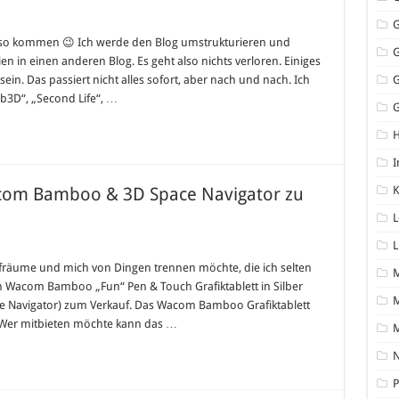
kturierung
l so kommen 😉 Ich werde den Blog umstrukturieren und
in einen anderen Blog. Es geht also nichts verloren. Einiges
ein. Das passiert nicht alles sofort, aber nach und nach. Ich
eb3D“, „Second Life“, …
G
I
acom Bamboo & 3D Space Navigator zu
K
L
L
ufräume und mich von Dingen trennen möchte, die ich selten
in Wacom Bamboo „Fun“ Pen & Touch Grafiktablett in Silber
M
 Navigator) zum Verkauf. Das Wacom Bamboo Grafiktablett
t. Wer mitbieten möchte kann das …
N
P