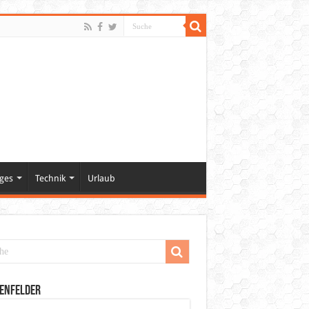
ges
Technik
Urlaub
enfelder