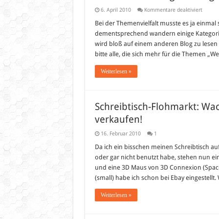
für
6. April 2010
Kommentare deaktiviert
Umstru
des
Bei der Themenvielfalt musste es ja einma
Blogs
dementsprechend wandern einige Kategorien 
wird bloß auf einem anderen Blog zu lesen s
bitte alle, die sich mehr für die Themen „W
Weiterlesen »
Schreibtisch-Flohmarkt: W
verkaufen!
16. Februar 2010
1
Da ich ein bisschen meinen Schreibtisch a
oder gar nicht benutzt habe, stehen nun e
und eine 3D Maus von 3D Connexion (Space
(small) habe ich schon bei Ebay eingestell
Weiterlesen »