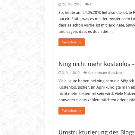
25. Mai 2010
4
So, heute am 24.05.2010 lief also die letzt
hat ein Ende, was es mit der mysteriösen Lost
dass es schon vorbei ist mit Jack, Kate, Sa
und sagen, dass es doch die …
Weiterlesen »
Ning nicht mehr kostenlos – 
für
3. Mai 2010
Kommentare deaktiviert
Ning
nicht
Viele Leute hatten bei ning.com die Möglich
mehr
Kostenlos. Bisher. Im April kündigte man a
kostenl
–
nicht mehr kostenfrei sein wird. Viele Nutz
Bahn
entweder nichts zahlen möchten oder einfa
frei
für
mixxt!
Weiterlesen »
Umstrukturierung des Blogs