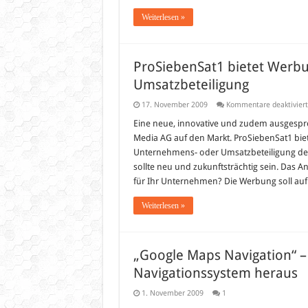
Weiterlesen »
ProSiebenSat1 bietet Werb
Umsatzbeteiligung
17. November 2009
Kommentare deaktiviert
Eine neue, innovative und zudem ausgespro
Media AG auf den Markt. ProSiebenSat1 bie
Unternehmens- oder Umsatzbeteiligung d
sollte neu und zukunftsträchtig sein. Das A
für Ihr Unternehmen? Die Werbung soll auf
Weiterlesen »
„Google Maps Navigation“ –
Navigationssystem heraus
1. November 2009
1