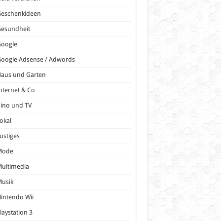
Geschenkideen
Gesundheit
Google
oogle Adsense / Adwords
Haus und Garten
nternet & Co
ino und TV
okal
ustiges
Mode
ultimedia
Musik
intendo Wii
laystation 3