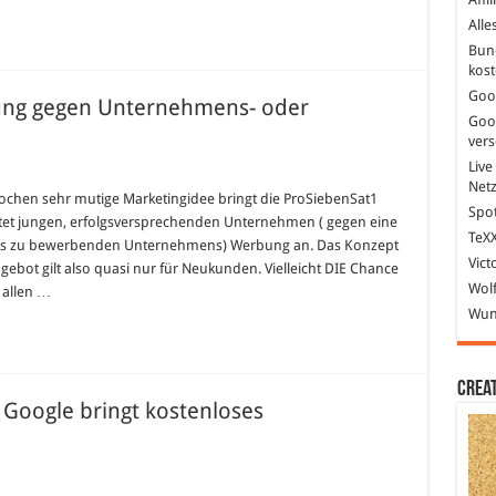
Subdomains
statt
Alle
Domains!
Bun
kost
Goo
ung gegen Unternehmens- oder
Goo
ver
Live
für
ProSiebenSat1
Net
bietet
chen sehr mutige Marketingidee bringt die ProSiebenSat1
Werbung
Spot
tet jungen, erfolgsversprechenden Unternehmen ( gegen eine
gegen
TeXX
Unternehmens-
es zu bewerbenden Unternehmens) Werbung an. Das Konzept
oder
Vict
ngebot gilt also quasi nur für Neukunden. Vielleicht DIE Chance
Umsatzbeteiligung
Wolf
 allen …
Wund
Crea
 Google bringt kostenloses