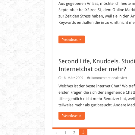
Sp
Aus gegebenen Anlass, möchte ich heute ma
–
September bei XStreetSL, dem Online Marktpl
Wa
dar
zur Zeit den Stress haben, weil sie in den 
ich
Keywords enthalten die in zukunft nicht me
noc
„ta
…
bei
XSt
?
Weiterlesen »
Second Life, Knuddels, Stu
Internetchat oder mehr?
für
18. März 2009
Kommentare deaktiviert
Seco
Life,
Welches ist der beste Internet Chat? Wo tr
Knudd
ersten Fragen die sich der angehende Chat
Studi
Wer-
Life eigentlich nicht mehr Benutzer hat, weil
Kennt
teilweise mehr als gut besucht. Andere Me
Wen
und
Co
Weiterlesen »
–
Inter
oder
mehr
3
«
1
2