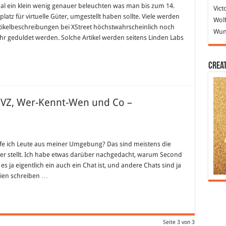
am
l ein klein wenig genauer beleuchten was man bis zum 14.
Vict
atz für virtuelle Güter, umgestellt haben sollte. Viele werden
s
Wolf
f
Artikelbeschreibungen bei XStreet höchstwahrscheinlich noch
Wund
hr geduldet werden. Solche Artikel werden seitens Linden Labs
h
ggen“
reetSL
Crea
diVZ, Wer-Kennt-Wen und Co –
nd
effe ich Leute aus meiner Umgebung? Das sind meistens die
els,
ter stellt. Ich habe etwas darüber nachgedacht, warum Second
VZ,
 es ja eigentlich ein auch ein Chat ist, und andere Chats sind ja
-
dien schreiben …
netchat
?
Seite 3 von 3