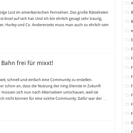
e Folge Lost im amerikanischen Fernsehen. Das große Rätselraten
B
-Insel auf sich hat. Und ich bin ehrlich gesagt sehr traurig,
B
wyer, Hurley und Co. Andererseits muss man auch so ehrlich sein
F
F
Bahn frei für mixxt!
F
F
keit, schnell und einfach eine Community zu erstellen.
ber schon an, dass die Nutzung der ning-Dienste in Zukunft
F
os
er müssen sich nun nach Alternativen umschauen, weil sie
F
ch nicht können für eine solche Community. Dafür war der …
F
F
G