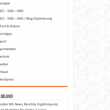
Rezepte
SEO – SEM – SMO
EO – SEM – SMO / Blog-Optimierung
hort & Deluxe
onstiges
port
portwetten
echnik
witter
Urlaub
Wordpress
 DeLuXe!
nsider
NFL News, Berichte, Ergebnisse etc.
liate Marketing
für Online-Casinos