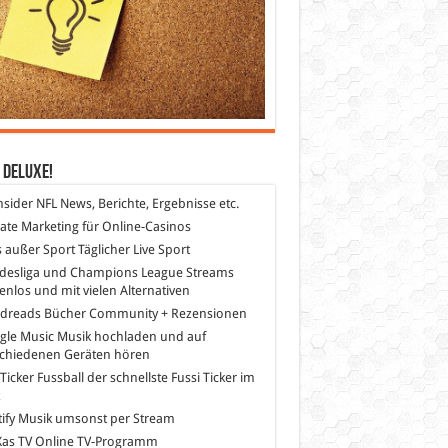
 DeLuXe!
nsider
NFL News, Berichte, Ergebnisse etc.
liate Marketing
für Online-Casinos
s außer Sport
Täglicher Live Sport
desliga und Champions League Streams
enlos und mit vielen Alternativen
dreads
Bücher Community + Rezensionen
gle Music
Musik hochladen und auf
schiedenen Geräten hören
 Ticker Fussball
der schnellste Fussi Ticker im
z
ify
Musik umsonst per Stream
as TV
Online TV-Programm