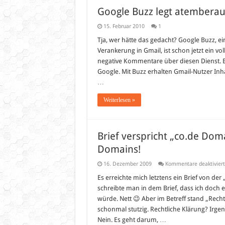
Google Buzz legt atemberau
15. Februar 2010
1
Tja, wer hätte das gedacht? Google Buzz, ei
Verankerung in Gmail, ist schon jetzt ein vo
negative Kommentare über diesen Dienst. E
Google. Mit Buzz erhalten Gmail-Nutzer Inh
…
Weiterlesen »
Brief verspricht „co.de Dom
Domains!
16. Dezember 2009
Kommentare deaktiviert
Es erreichte mich letztens ein Brief von d
schreibte man in dem Brief, dass ich doch 
würde. Nett 😉 Aber im Betreff stand „Rec
schonmal stutzig. Rechtliche Klärung? Ir
Nein. Es geht darum, …