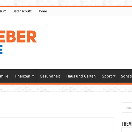
ssum
Datenschutz
Home
milie
Finanzen
Gesundheit
Haus und Garten
Sport
Sonsti
Them