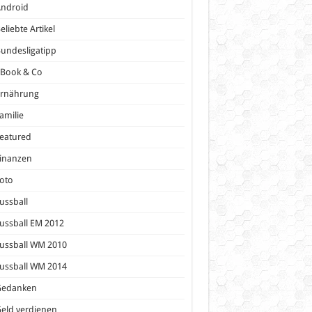
Android
eliebte Artikel
undesligatipp
eBook & Co
Ernährung
amilie
eatured
inanzen
oto
ussball
ussball EM 2012
ussball WM 2010
ussball WM 2014
Gedanken
eld verdienen