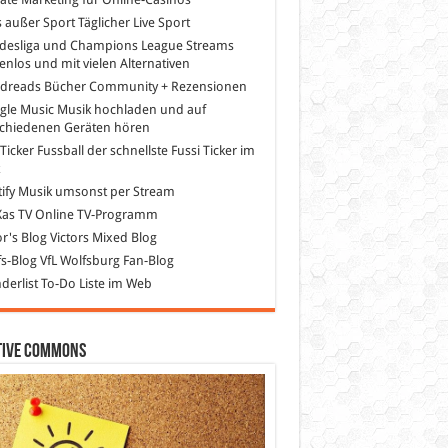
s außer Sport
Täglicher Live Sport
desliga und Champions League Streams
enlos und mit vielen Alternativen
dreads
Bücher Community + Rezensionen
gle Music
Musik hochladen und auf
schiedenen Geräten hören
 Ticker Fussball
der schnellste Fussi Ticker im
z
ify
Musik umsonst per Stream
as TV
Online TV-Programm
or's Blog
Victors Mixed Blog
s-Blog
VfL Wolfsburg Fan-Blog
erlist
To-Do Liste im Web
tive Commons