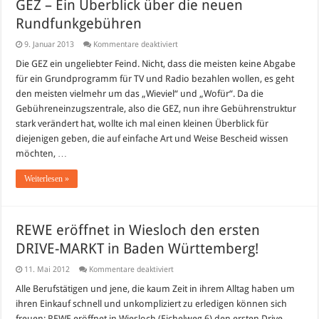
GEZ – Ein Überblick über die neuen
Rundfunkgebühren
für
9. Januar 2013
Kommentare deaktiviert
GEZ
–
Die GEZ ein ungeliebter Feind. Nicht, dass die meisten keine Abgabe
Ein
für ein Grundprogramm für TV und Radio bezahlen wollen, es geht
Überblick
über
den meisten vielmehr um das „Wieviel“ und „Wofür“. Da die
die
Gebühreneinzugszentrale, also die GEZ, nun ihre Gebührenstruktur
neuen
Rundfunkgebühren
stark verändert hat, wollte ich mal einen kleinen Überblick für
diejenigen geben, die auf einfache Art und Weise Bescheid wissen
möchten, …
Weiterlesen »
REWE eröffnet in Wiesloch den ersten
DRIVE-MARKT in Baden Württemberg!
für
11. Mai 2012
Kommentare deaktiviert
REWE
eröffnet
Alle Berufstätigen und jene, die kaum Zeit in ihrem Alltag haben um
in
ihren Einkauf schnell und unkompliziert zu erledigen können sich
Wiesloch
den
freuen: REWE eröffnet in Wiesloch (Eichelweg 6) den ersten Drive-