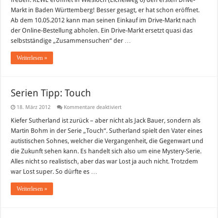
ersten
Markt in Baden Württemberg! Besser gesagt, er hat schon eröffnet.
DRIVE-
MARKT
Ab dem 10.05.2012 kann man seinen Einkauf im Drive-Markt nach
in
Baden
der Online-Bestellung abholen. Ein Drive-Markt ersetzt quasi das
Württemberg!
selbstständige „Zusammensuchen“ der …
Weiterlesen »
Serien Tipp: Touch
für
18. März 2012
Kommentare deaktiviert
Serien
Tipp:
Kiefer Sutherland ist zurück – aber nicht als Jack Bauer, sondern als
Touch
Martin Bohm in der Serie „Touch“. Sutherland spielt den Vater eines
autistischen Sohnes, welcher die Vergangenheit, die Gegenwart und
die Zukunft sehen kann. Es handelt sich also um eine Mystery-Serie.
Alles nicht so realistisch, aber das war Lost ja auch nicht. Trotzdem
war Lost super. So dürfte es …
Weiterlesen »