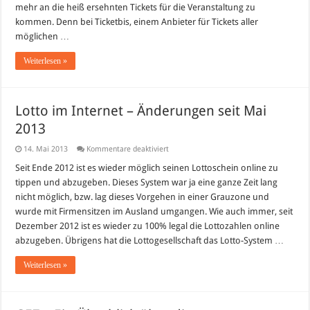
mehr an die heiß ersehnten Tickets für die Veranstaltung zu
kommen. Denn bei Ticketbis, einem Anbieter für Tickets aller
möglichen …
Weiterlesen »
Lotto im Internet – Änderungen seit Mai
2013
für
14. Mai 2013
Kommentare deaktiviert
Lotto
im
Seit Ende 2012 ist es wieder möglich seinen Lottoschein online zu
Internet
tippen und abzugeben. Dieses System war ja eine ganze Zeit lang
–
Änderungen
nicht möglich, bzw. lag dieses Vorgehen in einer Grauzone und
seit
wurde mit Firmensitzen im Ausland umgangen. Wie auch immer, seit
Mai
2013
Dezember 2012 ist es wieder zu 100% legal die Lottozahlen online
abzugeben. Übrigens hat die Lottogesellschaft das Lotto-System …
Weiterlesen »