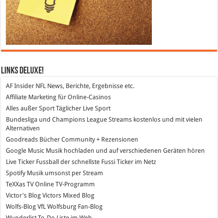
Links DeLuXe!
AF Insider
NFL News, Berichte, Ergebnisse etc.
Affiliate Marketing
für Online-Casinos
Alles außer Sport
Täglicher Live Sport
Bundesliga und Champions League Streams
kostenlos und mit vielen
Alternativen
Goodreads
Bücher Community + Rezensionen
Google Music
Musik hochladen und auf verschiedenen Geräten hören
Live Ticker Fussball
der schnellste Fussi Ticker im Netz
Spotify
Musik umsonst per Stream
TeXXas TV
Online TV-Programm
Victor's Blog
Victors Mixed Blog
Wolfs-Blog
VfL Wolfsburg Fan-Blog
Wunderlist
To-Do Liste im Web