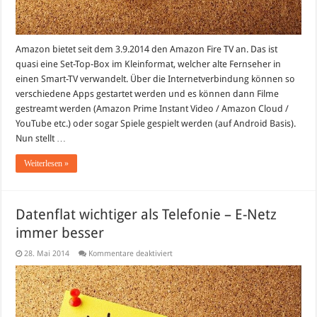
Amazon bietet seit dem 3.9.2014 den Amazon Fire TV an. Das ist
quasi eine Set-Top-Box im Kleinformat, welcher alte Fernseher in
einen Smart-TV verwandelt. Über die Internetverbindung können so
verschiedene Apps gestartet werden und es können dann Filme
gestreamt werden (Amazon Prime Instant Video / Amazon Cloud /
YouTube etc.) oder sogar Spiele gespielt werden (auf Android Basis).
Nun stellt …
Weiterlesen »
Datenflat wichtiger als Telefonie – E-Netz
immer besser
für
28. Mai 2014
Kommentare deaktiviert
Datenflat
wichtiger
als
Telefonie
–
E-