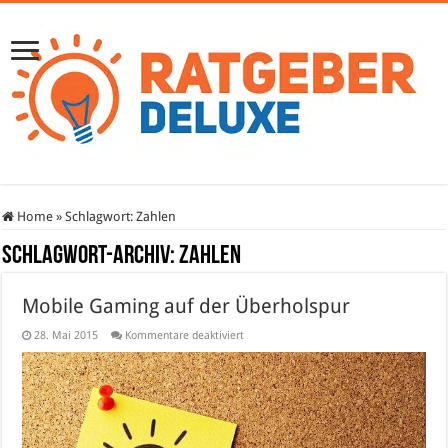
Home
»
Schlagwort:
Zahlen
Schlagwort-Archiv:
Zahlen
Mobile Gaming auf der Überholspur
für
28. Mai 2015
Kommentare deaktiviert
Mobile
Gaming
auf
der
Überholspur