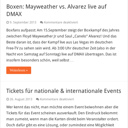
Boxen: Mayweather vs. Alvarez live auf
DMAX
für
9. September 2013
Kommentare deaktiviert
Boxen:
Mayweather
Boxfans aufpasst: Am 15.September steigt der Boxkampf des Jahres
vs.
zwischen Floyd Mayweather Jr und Saul „Canelo“ Alvarez! Und das
Alvarez
live
Beste daran ist, dass der Kampf live aus Las Vegas im deutschen
auf
Free-TV zu sehen sein wird. Ab 3:00 Uhr deutscher Zeit (also in der
DMAX
Nacht von Samstag auf Sonntag) live auf DMAX übertragen. Das ist
insofern besonders schön, weil selbst …
Weiterlesen »
Tickets für nationale & internationale Events
für
26. August 2013
Kommentare deaktiviert
Tickets
für
Wer kennt das nicht, man möchte einem Event beiwohnen aber die
nationale
Tickets für das Event scheinen ausverkauft. Den Eindruck bekommt
&
internationale
man zumeist, wenn man die Karten direkt beim Veranstalter ordert.
Events
Doch dafür gibt es eine Lösung, oder zumindest eine Möglichkeit