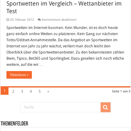
Sportwetten im Vergleich – Wettanbieter im
Test
für
29. Februar 2012
Kommentare deaktiviert
Sportwetten
im
Sportwetten im Internet boomen. Kein Wunder, ist es doch heute
Vergleich
ganz einfach online Wetten zu platzieren. Kein Gang zur nächsten
–
Wettanbieter
Totto/Oddset-Annahmestelle. Da das Angebot an Sportwetten im
im
Internet von Jahr zu Jahr wächst, verliert man doch leicht den
Test
Überblick über die Sportwettenanbieter. Zu den bekanntesten zählen
Bwin, Tipico, Bet365 und Sportingbet. Dazu gesellen sich noch etliche
weitere, auf die wir …
Weiterlesen »
1
2
3
4
5
»
Seite 1 von 5
Themenfelder