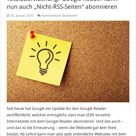
nun auch „Nicht-RSS-Seiten“ abonnieren
für
26. Januar 2010
Kommentare deaktiviert
Totalüberwachung?
Google
Reader
kann
nun
auch
„Nicht-
RSS-
Seiten“
abonnieren
Seit heute hat Google ein Update für den Google Reader
veröffentlicht, welches ermöglicht, dass man JEDE einzelne
Internetseite mit dem Googel Reader abonnieren. Und das auch –
und das ist die Erneuerung – wenn die Webseite gar kein Feed
besitzt. Ab sofort kann man also jede erdenkliche Webseite mit dem