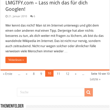
LMGTFY.com – Lass mich das für dich
Googlen!
21. Januar 2010
6
Wer kennt das nicht? Man ist im Internet unterwegs und gibt dem
einen oder anderen mal einen Tipp. Derjenige hat aber nichts
besseres zu tun, als dich weiter mit Fragen zu löchern, als bist du das
wandelnde Wikipedia im Internet. Das ist nicht nur nervig, sondern
auch zeitraubend. Nicht nur wegen solcher oder ähnlicher Fälle
verweisen viele Menschen immer wieder …
Weiterlesen »
10
« Erste
...
«
8
9
11
12
»
...
Seite 10 von 13
Letzte »
Themenfelder