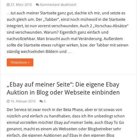
für
23. März 2010
Kommentare deaktiviert
BLOG:
Ein
…tut auch meiner Startseite ganz gut, dachte ich mir, und setzte es
wenig
auch gleich um. Der „Tabber“, einst noch mühevoll in die Startseite
Veränderung….
integriert, ist nun vorerst verschwunden. Auch 2 „Vorschau-Absätze“
sind verschwunden. Warum? Eigentlich ganz einfach und
nachvollziehbar. Man braucht auch mal Veränderung. Außerdem
sollte die Startseite etwas ruhiger wirken, bzw. der Tabber mit seinen
ständig wechselnden Bildern und …
Weiterlesen »
„Ebay auf meiner Seite“: Die eigene Ebay
Auktion in Blog oder Webseite einbinden
16. Februar 2010
5
Der Service ist zwar noch in der Beta Phase, aber er ist sowas von
nützlich und einfach zu handhaben, dass ich ihn unbedingt schon
einmal vorstellen möchte! Ebay auf meiner Seite, auch Ebay To Go
genannt, macht es einem als Webseiten oder Blogbetreiber sehr
einfach, die eigenen Auktionen auf Ebay in den eigenen Blog