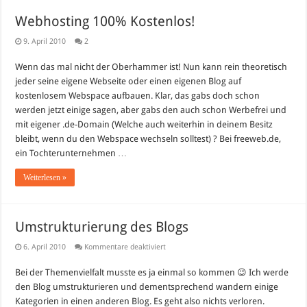
Webhosting 100% Kostenlos!
9. April 2010
2
Wenn das mal nicht der Oberhammer ist! Nun kann rein theoretisch
jeder seine eigene Webseite oder einen eigenen Blog auf
kostenlosem Webspace aufbauen. Klar, das gabs doch schon
werden jetzt einige sagen, aber gabs den auch schon Werbefrei und
mit eigener .de-Domain (Welche auch weiterhin in deinem Besitz
bleibt, wenn du den Webspace wechseln solltest) ? Bei freeweb.de,
ein Tochterunternehmen …
Weiterlesen »
Umstrukturierung des Blogs
für
6. April 2010
Kommentare deaktiviert
Umstrukturierung
des
Bei der Themenvielfalt musste es ja einmal so kommen 😉 Ich werde
Blogs
den Blog umstrukturieren und dementsprechend wandern einige
Kategorien in einen anderen Blog. Es geht also nichts verloren.