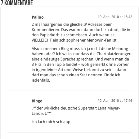
7 Kommentare
Palloo
10. April 2010 at 18:42
2 mal haargenau die gleiche IP Adresse beim
Kommentieren. Das war mir dann doch zu doof, die in
den Papierkorb zu schmeissen. Auch wenn es
VIELLEICHT ein schizophrener Menowin-Fan ist
Also in meinem Blog muss ich ja nicht deine Meinung
haben oder? Ich weiss nur dass die Chartplatzierungen
eine eindeutige Sprache sprechen. Und wenn man da
3 Hits in den Top 5 landet – wohlgemerkt ohne vorher
in irgendeiner Art und Weise bekannt zu sein – dann
darf man das schon einen Star nennen. Finde ich
jedenfalls.
Bingo
10. April 2010 at 17:46
„““der wirkliche deutsche Superstar: Lena Meyer-
Landrut.“““
ich lach mich schlapp…