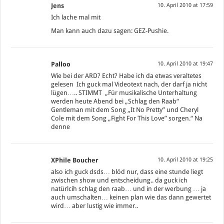
Jens
10. April 2010 at 17:59
Ich lache mal mit
Man kann auch dazu sagen: GEZ-Pushie.
Palloo
10. April 2010 at 19:47
Wie bei der ARD? Echt? Habe ich da etwas veraltetes
gelesen
Ich guck mal Videotext nach, der darf ja nicht
lügen….. STIMMT
„Für musikalische Unterhaltung
werden heute Abend bei „Schlag den Raab“
Gentleman mit dem Song „It No Pretty” und Cheryl
Cole mit dem Song „Fight For This Love” sorgen.“ Na
denne
XPhile Boucher
10. April 2010 at 19:25
also ich guck dsds… blöd nur, dass eine stunde liegt
zwischen show und entscheidung.. da guck ich
natürlcih schlag den raab… und in der werbung … ja
auch umschalten… keinen plan wie das dann gewertet
wird… aber lustig wie immer..