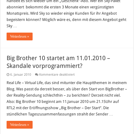
handelt es sich wieder um ein „Geschenk“-Abo. Wer ein Sky-Paket
–
abonniert bekommt die ersten 3 Monate einen vergünstigten
Bis
Juli
Monatspreis. Wird Sky so wieder einige Kunden für ihr Angebot
ein
Paket
begeistern können? Möglich wäre es, denn mit diesem Angebot geht
umsonst!
Sky …
Weiterlesen »
Big Brother 10 startet am 11.01.2010 –
Skandale vorprogrammiert?
für
6. Januar 2010
Kommentare deaktiviert
Big
Brother
Real Life – Virtual Life, das sind mitunter die Hauptthemen in meinem
10
Blog. Was passt da derzeit besser, als über den Start von BigBrother –
startet
am
der Reality-Sendung schlechthin – zu berichten? Derzeit nicht viel.
11.01.2010
Also: Big Brother 10 beginnt am 11.Januar 2010 um 21.15Uhr auf
–
Skandale
RTL2 mit der Eröffnungsshow „Big Brother – Der Start“. Die
vorprogrammiert?
stündlichen Tageszusammenfassungen strahlt der Sender …
Weiterlesen »