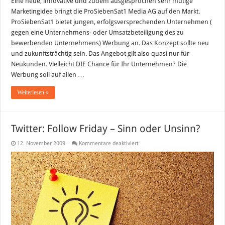
Eine neue, innovative und zudem ausgesprochen sehr mutige
Werbung
gegen
Marketingidee bringt die ProSiebenSat1 Media AG auf den Markt.
Unternehmens-
oder
ProSiebenSat1 bietet jungen, erfolgsversprechenden Unternehmen (
Umsatzbeteiligung
gegen eine Unternehmens- oder Umsatzbeteiligung des zu
bewerbenden Unternehmens) Werbung an. Das Konzept sollte neu
und zukunftsträchtig sein. Das Angebot gilt also quasi nur für
Neukunden. Vielleicht DIE Chance für Ihr Unternehmen? Die
Werbung soll auf allen …
Weiterlesen »
Twitter: Follow Friday – Sinn oder Unsinn?
für
12. November 2009
Kommentare deaktiviert
Twitter:
Follow
Friday
–
Sinn
oder
Unsinn?