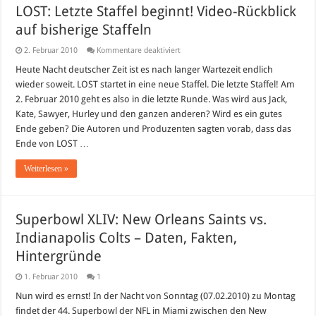
LOST: Letzte Staffel beginnt! Video-Rückblick
auf bisherige Staffeln
für
2. Februar 2010
Kommentare deaktiviert
LOST:
Letzte
Heute Nacht deutscher Zeit ist es nach langer Wartezeit endlich
Staffel
wieder soweit. LOST startet in eine neue Staffel. Die letzte Staffel! Am
beginnt!
Video-
2. Februar 2010 geht es also in die letzte Runde. Was wird aus Jack,
Rückblick
Kate, Sawyer, Hurley und den ganzen anderen? Wird es ein gutes
auf
bisherige
Ende geben? Die Autoren und Produzenten sagten vorab, dass das
Staffeln
Ende von LOST …
Weiterlesen »
Superbowl XLIV: New Orleans Saints vs.
Indianapolis Colts – Daten, Fakten,
Hintergründe
1. Februar 2010
1
Nun wird es ernst! In der Nacht von Sonntag (07.02.2010) zu Montag
findet der 44. Superbowl der NFL in Miami zwischen den New