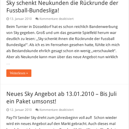
Sky schenkt Neukunden die Rückrunde der
Fussball-Bundesliga!
für
13. Januar 2010
Kommentare deaktiviert
Sky
schenkt
Beim Turnier in Düsseldorf hat es schon reichlich Bandenwerbung
Neukunden
von Sky gegeben. Groß und um das gesamte Spielfeld herum war
die
Rückrunde
deutlich zu lesen: „Sky schenkt ihnen die Rückrunde der Fussball
der
Bundesliga!“. Als ich es im Fernsehen gesehen hatte, fühlte ich mich
Fussball-
Bundesliga!
als Bestandskunde ehrlich gesagt schon ein wenig „verschaukelt“.
Aber als Neukunde kann man über das neue Angebot nun wirklich
…
Weiterlesen »
Neues Sky Angebot ab 13.01.2010 – Bis Juli
ein Paket umsonst!
für
12. Januar 2010
Kommentare deaktiviert
Neues
Sky
Pay-TV Sender Sky dreht zum Jahresbeginn voll auf! Schon wieder
Angebot
wird ein neues Angebot auf den Markt gebracht. Auch dieses mal
ab
13.01.2010