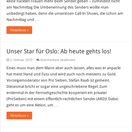
keine nackten Frauen mehr beim Sender geben – zumindest nicht
am Nachmittag Die Umbenennung des Senders wollte man
unbedingt haben, denn die unseriösen Call-In Shows, die schon am
Nachmittag und …
Weiterlesen »
Unser Star für Oslo: Ab heute gehts los!
für
2. Februar 2010
Kommentare deaktiviert
Unser
Star
Eines muss man dem Mann aber auch lassen, alles was er anpackt
für
hat meist Hand und Fuss und wird auch noch meistens zu Gold.
Oslo:
Ab
Vorzeigemoderator von Pro Sieben, Stefan Raab ist gemeint.
heute
Diesesmal bricht er sogar eine ungeschriebene Regel: Zum
gehts
los!
erstenmal in der Fernsehgeschichte kooperiert ein privater
(ProSieben) mit einem öffentlich-rechtlichen Sender (ARD)! Dabei
geht es um eine Aktion, um …
Weiterlesen »