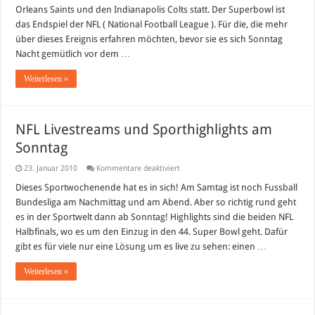
Orleans Saints und den Indianapolis Colts statt. Der Superbowl ist
das Endspiel der NFL ( National Football League ). Für die, die mehr
über dieses Ereignis erfahren möchten, bevor sie es sich Sonntag
Nacht gemütlich vor dem …
Weiterlesen »
NFL Livestreams und Sporthighlights am
Sonntag
für
23. Januar 2010
Kommentare deaktiviert
NFL
Livestreams
Dieses Sportwochenende hat es in sich! Am Samtag ist noch Fussball
und
Bundesliga am Nachmittag und am Abend. Aber so richtig rund geht
Sporthighlights
am
es in der Sportwelt dann ab Sonntag! Highlights sind die beiden NFL
Sonntag
Halbfinals, wo es um den Einzug in den 44. Super Bowl geht. Dafür
gibt es für viele nur eine Lösung um es live zu sehen: einen …
Weiterlesen »