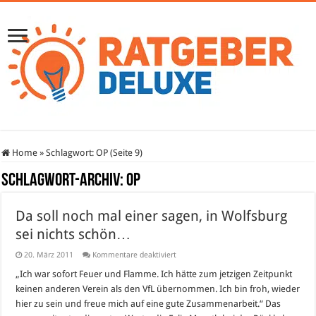
Home
»
Schlagwort:
OP
(Seite 9)
Schlagwort-Archiv:
OP
Da soll noch mal einer sagen, in Wolfsburg
sei nichts schön…
für
20. März 2011
Kommentare deaktiviert
Da
soll
„Ich war sofort Feuer und Flamme. Ich hätte zum jetzigen Zeitpunkt
noch
keinen anderen Verein als den VfL übernommen. Ich bin froh, wieder
mal
einer
hier zu sein und freue mich auf eine gute Zusammenarbeit.“ Das
sagen,