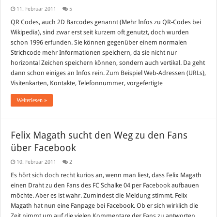
11. Februar 2011
5
QR Codes, auch 2D Barcodes genannt (Mehr Infos zu QR-Codes bei
Wikipedia), sind zwar erst seit kurzem oft genutzt, doch wurden
schon 1996 erfunden. Sie können gegenüber einem normalen
Strichcode mehr Informationen speichern, da sie nicht nur
horizontal Zeichen speichern können, sondern auch vertikal. Da geht
dann schon einiges an Infos rein. Zum Beispiel Web-Adressen (URLs),
Visitenkarten, Kontakte, Telefonnummer, vorgefertigte …
Weiterlesen »
Felix Magath sucht den Weg zu den Fans
über Facebook
10. Februar 2011
2
Es hört sich doch recht kurios an, wenn man liest, dass Felix Magath
einen Draht zu den Fans des FC Schalke 04 per Facebook aufbauen
möchte. Aber es ist wahr. Zumindest die Meldung stimmt. Felix
Magath hat nun eine Fanpage bei Facebook. Ob er sich wirklich die
Zeit nimmt um auf die vielen Kommentare der Fans zu antworten