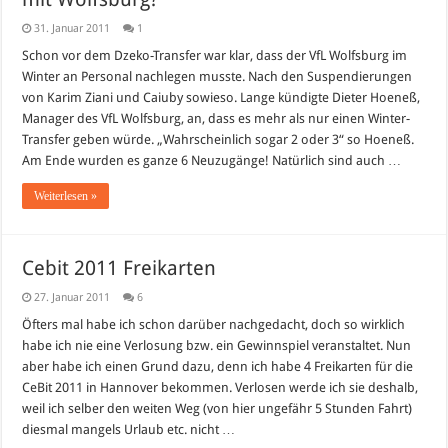
31. Januar 2011
1
Schon vor dem Dzeko-Transfer war klar, dass der VfL Wolfsburg im
Winter an Personal nachlegen musste. Nach den Suspendierungen
von Karim Ziani und Caiuby sowieso. Lange kündigte Dieter Hoeneß,
Manager des VfL Wolfsburg, an, dass es mehr als nur einen Winter-
Transfer geben würde. „Wahrscheinlich sogar 2 oder 3“ so Hoeneß.
Am Ende wurden es ganze 6 Neuzugänge! Natürlich sind auch …
Weiterlesen »
Cebit 2011 Freikarten
27. Januar 2011
6
Öfters mal habe ich schon darüber nachgedacht, doch so wirklich
habe ich nie eine Verlosung bzw. ein Gewinnspiel veranstaltet. Nun
aber habe ich einen Grund dazu, denn ich habe 4 Freikarten für die
CeBit 2011 in Hannover bekommen. Verlosen werde ich sie deshalb,
weil ich selber den weiten Weg (von hier ungefähr 5 Stunden Fahrt)
diesmal mangels Urlaub etc. nicht …