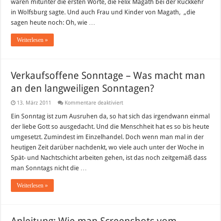
waren mitunter die ersten Worte, die Felix Magath bei der Rückkehr
in
Wolfsburg
in Wolfsburg sagte. Und auch Frau und Kinder von Magath, „die
sei
nichts
sagen heute noch: Oh, wie …
schön…
Weiterlesen »
Verkaufsoffene Sonntage – Was macht man
an den langweiligen Sonntagen?
für
13. März 2011
Kommentare deaktiviert
Verkaufsoffene
Sonntage
Ein Sonntag ist zum Ausruhen da, so hat sich das irgendwann einmal
–
der liebe Gott so ausgedacht. Und die Menschheit hat es so bis heute
Was
macht
umgesetzt. Zumindest im Einzelhandel. Doch wenn man mal in der
man
heutigen Zeit darüber nachdenkt, wo viele auch unter der Woche in
an
den
Spät- und Nachtschicht arbeiten gehen, ist das noch zeitgemäß dass
langweiligen
Sonntagen?
man Sonntags nicht die …
Weiterlesen »