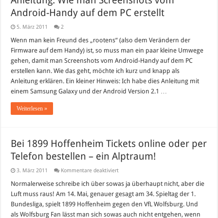
Anleitung: Wie man Screenshots vom
Android-Handy auf dem PC erstellt
5. März 2011
2
Wenn man kein Freund des „rootens“ (also dem Verändern der
Firmware auf dem Handy) ist, so muss man ein paar kleine Umwege
gehen, damit man Screenshots vom Android-Handy auf dem PC
erstellen kann. Wie das geht, möchte ich kurz und knapp als
Anleitung erklären. Ein kleiner Hinweis: Ich habe dies Anleitung mit
einem Samsung Galaxy und der Android Version 2.1 …
Weiterlesen »
Bei 1899 Hoffenheim Tickets online oder per
Telefon bestellen – ein Alptraum!
für
3. März 2011
Kommentare deaktiviert
Bei
1899
Normalerweise schreibe ich über sowas ja überhaupt nicht, aber die
Hoffenheim
Luft muss raus! Am 14. Mai, genauer gesagt am 34. Spieltag der 1.
Tickets
online
Bundesliga, spielt 1899 Hoffenheim gegen den VfL Wolfsburg. Und
oder
als Wolfsburg Fan lässt man sich sowas auch nicht entgehen, wenn
per