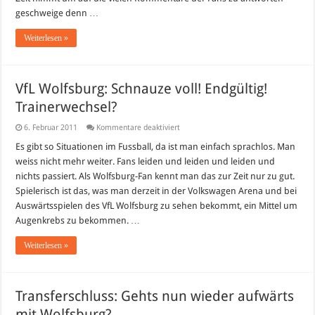
geschweige denn …
Weiterlesen »
VfL Wolfsburg: Schnauze voll! Endgültig!
Trainerwechsel?
für
6. Februar 2011
Kommentare deaktiviert
VfL
Wolfsburg:
Es gibt so Situationen im Fussball, da ist man einfach sprachlos. Man
Schnauze
weiss nicht mehr weiter. Fans leiden und leiden und leiden und
voll!
Endgültig!
nichts passiert. Als Wolfsburg-Fan kennt man das zur Zeit nur zu gut.
Trainerwechsel?
Spielerisch ist das, was man derzeit in der Volkswagen Arena und bei
Auswärtsspielen des VfL Wolfsburg zu sehen bekommt, ein Mittel um
Augenkrebs zu bekommen. …
Weiterlesen »
Transferschluss: Gehts nun wieder aufwärts
mit Wolfsburg?