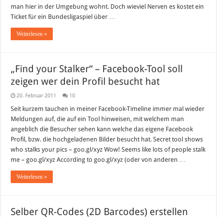
Telefon
man hier in der Umgebung wohnt. Doch wieviel Nerven es kostet ein
bestellen
–
Ticket für ein Bundesligaspiel über …
ein
Alptraum!
Weiterlesen »
„Find your Stalker“ – Facebook-Tool soll
zeigen wer dein Profil besucht hat
20. Februar 2011
10
Seit kurzem tauchen in meiner Facebook-Timeline immer mal wieder
Meldungen auf, die auf ein Tool hinweisen, mit welchem man
angeblich die Besucher sehen kann welche das eigene Facebook
Profil, bzw. die hochgeladenen Bilder besucht hat. Secret tool shows
who stalks your pics – goo.gl/xyz Wow! Seems like lots of people stalk
me – goo.gl/xyz According to goo.gl/xyz (oder von anderen …
Weiterlesen »
Selber QR-Codes (2D Barcodes) erstellen