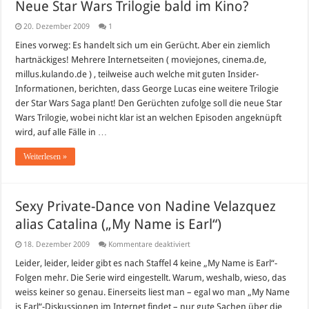
Neue Star Wars Trilogie bald im Kino?
20. Dezember 2009
1
Eines vorweg: Es handelt sich um ein Gerücht. Aber ein ziemlich
hartnäckiges! Mehrere Internetseiten ( moviejones, cinema.de,
millus.kulando.de ) , teilweise auch welche mit guten Insider-
Informationen, berichten, dass George Lucas eine weitere Trilogie
der Star Wars Saga plant! Den Gerüchten zufolge soll die neue Star
Wars Trilogie, wobei nicht klar ist an welchen Episoden angeknüpft
wird, auf alle Fälle in …
Weiterlesen »
Sexy Private-Dance von Nadine Velazquez
alias Catalina („My Name is Earl“)
für
18. Dezember 2009
Kommentare deaktiviert
Sexy
Private-
Leider, leider, leider gibt es nach Staffel 4 keine „My Name is Earl“-
Dance
Folgen mehr. Die Serie wird eingestellt. Warum, weshalb, wieso, das
von
Nadine
weiss keiner so genau. Einerseits liest man – egal wo man „My Name
Velazquez
is Earl“-Diskussionen im Internet findet – nur gute Sachen über die
alias