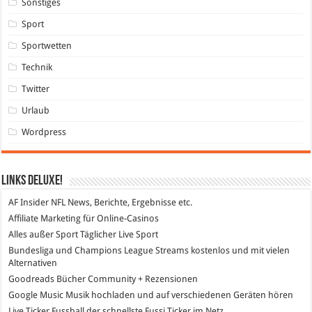
Sonstiges
Sport
Sportwetten
Technik
Twitter
Urlaub
Wordpress
Links DeLuXe!
AF Insider
NFL News, Berichte, Ergebnisse etc.
Affiliate Marketing
für Online-Casinos
Alles außer Sport
Täglicher Live Sport
Bundesliga und Champions League Streams
kostenlos und mit vielen
Alternativen
Goodreads
Bücher Community + Rezensionen
Google Music
Musik hochladen und auf verschiedenen Geräten hören
Live Ticker Fussball
der schnellste Fussi Ticker im Netz