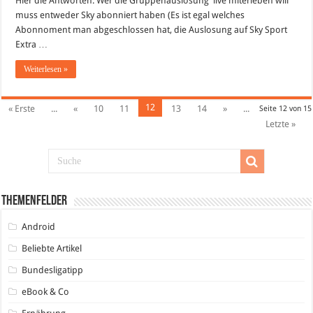
Hier die Antworten. Wer die Gruppenauslosung live miterleben will
und
Livestreams
muss entweder Sky abonniert haben (Es ist egal welches
Abonnoment man abgeschlossen hat, die Auslosung auf Sky Sport
Extra …
Weiterlesen »
12
« Erste
...
«
10
11
13
14
»
...
Seite 12 von 15
Letzte »
Themenfelder
Android
Beliebte Artikel
Bundesligatipp
eBook & Co