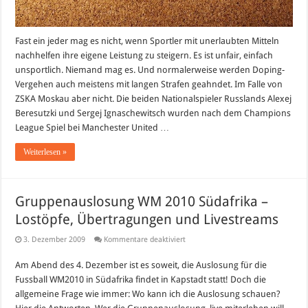
Fast ein jeder mag es nicht, wenn Sportler mit unerlaubten Mitteln
nachhelfen ihre eigene Leistung zu steigern. Es ist unfair, einfach
unsportlich. Niemand mag es. Und normalerweise werden Doping-
Vergehen auch meistens mit langen Strafen geahndet. Im Falle von
ZSKA Moskau aber nicht. Die beiden Nationalspieler Russlands Alexej
Beresutzki und Sergej Ignaschewitsch wurden nach dem Champions
League Spiel bei Manchester United …
Weiterlesen »
Gruppenauslosung WM 2010 Südafrika –
Lostöpfe, Übertragungen und Livestreams
für
3. Dezember 2009
Kommentare deaktiviert
Gruppenauslosung
WM
Am Abend des 4. Dezember ist es soweit, die Auslosung für die
2010
Südafrika
Fussball WM2010 in Südafrika findet in Kapstadt statt! Doch die
–
Lostöpfe,
allgemeine Frage wie immer: Wo kann ich die Auslosung schauen?
Übertragungen