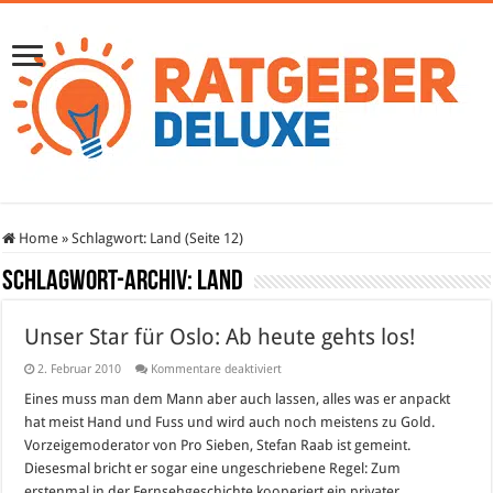
Home
»
Schlagwort:
Land
(Seite 12)
Schlagwort-Archiv:
Land
Unser Star für Oslo: Ab heute gehts los!
für
2. Februar 2010
Kommentare deaktiviert
Unser
Star
Eines muss man dem Mann aber auch lassen, alles was er anpackt
für
hat meist Hand und Fuss und wird auch noch meistens zu Gold.
Oslo:
Ab
Vorzeigemoderator von Pro Sieben, Stefan Raab ist gemeint.
heute
Diesesmal bricht er sogar eine ungeschriebene Regel: Zum
gehts
los!
erstenmal in der Fernsehgeschichte kooperiert ein privater