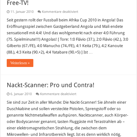
Free-TV!
für
11. Januar 2010
Kommentare deaktiviert
Afrika
Cup
Seit gestern rollt der Fussball beim Afrika Cup 2010 in Angola! Das
2010
Eröffnungsspiel zwischen Gastgeberland Angola und Mali endete
in
Angola:
sensationell mit 4:4! Und das wohlgemerkt nach einer 4:0 Führung
Alle
(75. Spielminute!!!) Angolas! [ Tore: 1:0 Flávio (37.), 2:0 Flávio (42.), 3:0
Spiele
live
Gilberto (67./FE), 4:0 Manucho (74./FE), 4:1 Keita (79.), 4:2 Kanoute
im
Free-
(88.), 4:3 Keita (90.+2), 4:4 Yatabare (90.+5) ] Ist …
TV!
Weiterlesen »
Nackt-Scanner: Pro und Contra!
für
6. Januar 2010
Kommentare deaktiviert
Nackt-
Scanner:
Sie sind zur Zeit in aller Munde: Die Nackt-Scanner! Sie ähneln einer
Pro
Duschkabine und sollen versteckte Pistolen, Sprengstoff oder so
und
Contra!
genannte Nichtmetallwaffen aufspüren. Nacktscanner, auch Körper-
oder Bodyscanner genannt, tasten Fluggäste mit Terastrahlen ab –
einer elektromagnetischen Strahlung, die zwischen dem
Mikrowellen- und Infrarotbereich liegt. Ist es denn wirklich nötig,