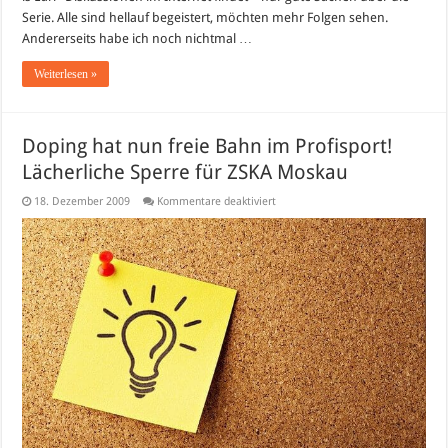
Catalina
Serie. Alle sind hellauf begeistert, möchten mehr Folgen sehen.
(„My
Name
Andererseits habe ich noch nichtmal …
is
Earl“)
Weiterlesen »
Doping hat nun freie Bahn im Profisport!
Lächerliche Sperre für ZSKA Moskau
für
18. Dezember 2009
Kommentare deaktiviert
Doping
hat
nun
freie
Bahn
im
Profisport!
Lächerliche
Sperre
für
ZSKA
Moskau