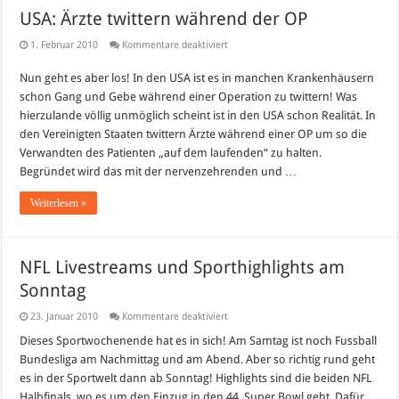
USA: Ärzte twittern während der OP
für
1. Februar 2010
Kommentare deaktiviert
USA:
Ärzte
Nun geht es aber los! In den USA ist es in manchen Krankenhäusern
twittern
während
schon Gang und Gebe während einer Operation zu twittern! Was
der
OP
hierzulande völlig unmöglich scheint ist in den USA schon Realität. In
den Vereinigten Staaten twittern Ärzte während einer OP um so die
Verwandten des Patienten „auf dem laufenden“ zu halten.
Begründet wird das mit der nervenzehrenden und …
Weiterlesen »
NFL Livestreams und Sporthighlights am
Sonntag
für
23. Januar 2010
Kommentare deaktiviert
NFL
Livestreams
Dieses Sportwochenende hat es in sich! Am Samtag ist noch Fussball
und
Bundesliga am Nachmittag und am Abend. Aber so richtig rund geht
Sporthighlights
am
es in der Sportwelt dann ab Sonntag! Highlights sind die beiden NFL
Sonntag
Halbfinals, wo es um den Einzug in den 44. Super Bowl geht. Dafür