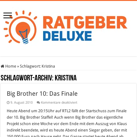
Home
»
Schlagwort:
Kristina
Schlagwort-Archiv:
Kristina
Big Brother 10: Das Finale
für
9. August 2010
Kommentare deaktiviert
Big
Brother
Heute Abend um 20:15Uhr auf RTL2 fällt der Startschuss zum Finale
10:
der 10. Big Brother Staffel! Auch wenn Big Brother das eigentliche
Das
Finale
Projekt schon eine Woche vor dem Ende mit dem Auszug von Klaus
indirekt beendete, wird es heute Abend einen Sieger geben, der mit
250.000 Euro nach Hause geht. Das Ganze startet heute Abend ab