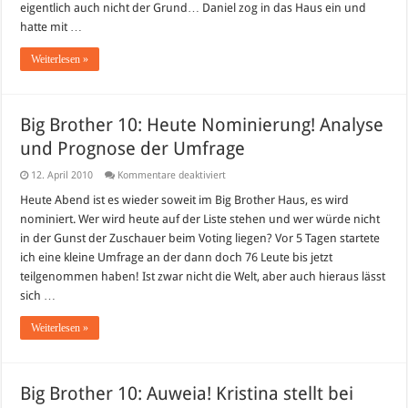
eigentlich auch nicht der Grund… Daniel zog in das Haus ein und
hatte mit …
Weiterlesen »
Big Brother 10: Heute Nominierung! Analyse
und Prognose der Umfrage
für
12. April 2010
Kommentare deaktiviert
Big
Brother
Heute Abend ist es wieder soweit im Big Brother Haus, es wird
10:
nominiert. Wer wird heute auf der Liste stehen und wer würde nicht
Heute
Nominierung!
in der Gunst der Zuschauer beim Voting liegen? Vor 5 Tagen startete
Analyse
ich eine kleine Umfrage an der dann doch 76 Leute bis jetzt
und
Prognose
teilgenommen haben! Ist zwar nicht die Welt, aber auch hieraus lässt
der
Umfrage
sich …
Weiterlesen »
Big Brother 10: Auweia! Kristina stellt bei