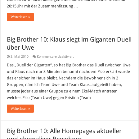
20:15Uhr mit der Zusammenfassung …
Weiterlesen »
Big Brother 10: Klaus siegt im Giganten Duell
über Uwe
für
3. Mai 2010
Kommentare deaktiviert
Big
Brother
Das „Duell der Giganten“, so hat Big Brother das Duell zwischen Uwe
10:
und Klaus nach nur 3 Minuten benannt nachdem Pico erklärt wurde
Klaus
siegt
das er sicher im Haus bleibt. Nachdem die Bewohner sich in 2
im
Gruppen, nämlich Team Uwe und Team Klaus, aufgeteilt haben,
Giganten
Duell
musste jeder aus einer Gruppe zu einem Ekel-Match antreten
über
Uwe
welches Pico (Team Uwe) gegen Kristina (Team …
Weiterlesen »
Big Brother 10: Alle Homepages aktueller