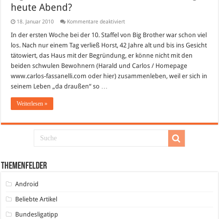
heute Abend?
für
18. Januar 2010
Kommentare deaktiviert
Big
Brother
In der ersten Woche bei der 10. Staffel von Big Brother war schon viel
10:
los. Nach nur einem Tag verließ Horst, 42 Jahre alt und bis ins Gesicht
Erste
Pöbeleien
tätowiert, das Haus mit der Begründung, er könne nicht mit den
–
beiden schwulen Bewohnern (Harald und Carlos / Homepage
Wer
fliegt
www.carlos-fassanelli.com oder hier) zusammenleben, weil er sich in
heute
Abend?
seinem Leben „da draußen“ so …
Weiterlesen »
Themenfelder
Android
Beliebte Artikel
Bundesligatipp