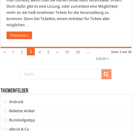
man zumeist, wenn man die Karten direkt beim Veranstalter ordert.
Events
Doch dafür gibt es eine Lösung, oder zumindest eine Möglichkeit
mehr an die heiß ersehnten Tickets für die Veranstaltung zu
kommen. Denn bei Ticketbis, einem Anbieter für Tickets aller
möglichen …
Weiterlesen »
3
«
1
2
4
5
»
10
20
...
Seite 3 von 28
Letzte »
Themenfelder
Android
Beliebte Artikel
Bundesligatipp
eBook & Co