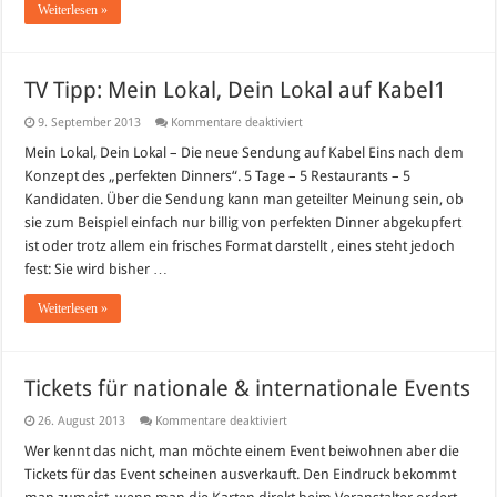
Weiterlesen »
TV Tipp: Mein Lokal, Dein Lokal auf Kabel1
für
9. September 2013
Kommentare deaktiviert
TV
Tipp:
Mein Lokal, Dein Lokal – Die neue Sendung auf Kabel Eins nach dem
Mein
Konzept des „perfekten Dinners“. 5 Tage – 5 Restaurants – 5
Lokal,
Dein
Kandidaten. Über die Sendung kann man geteilter Meinung sein, ob
Lokal
sie zum Beispiel einfach nur billig von perfekten Dinner abgekupfert
auf
Kabel1
ist oder trotz allem ein frisches Format darstellt , eines steht jedoch
fest: Sie wird bisher …
Weiterlesen »
Tickets für nationale & internationale Events
für
26. August 2013
Kommentare deaktiviert
Tickets
für
Wer kennt das nicht, man möchte einem Event beiwohnen aber die
nationale
Tickets für das Event scheinen ausverkauft. Den Eindruck bekommt
&
internationale