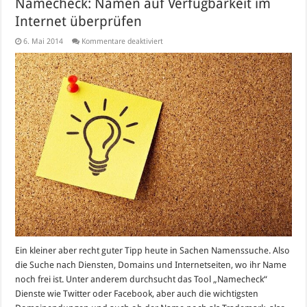
Namecheck: Namen auf Verfügbarkeit im
Internet überprüfen
für
6. Mai 2014
Kommentare deaktiviert
Namecheck:
Namen
auf
Verfügbarkeit
im
Internet
überprüfen
Ein kleiner aber recht guter Tipp heute in Sachen Namenssuche. Also
die Suche nach Diensten, Domains und Internetseiten, wo ihr Name
noch frei ist. Unter anderem durchsucht das Tool „Namecheck“
Dienste wie Twitter oder Facebook, aber auch die wichtigsten