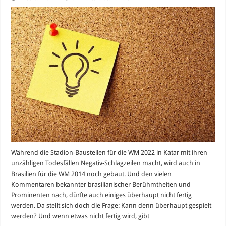
WM
2014:
Alle
Stadien
in
Brasilien
bereit
für
die
WM?
Während die Stadion-Baustellen für die WM 2022 in Katar mit ihren
unzähligen Todesfällen Negativ-Schlagzeilen macht, wird auch in
Brasilien für die WM 2014 noch gebaut. Und den vielen
Kommentaren bekannter brasilianischer Berühmtheiten und
Prominenten nach, dürfte auch einiges überhaupt nicht fertig
werden. Da stellt sich doch die Frage: Kann denn überhaupt gespielt
werden? Und wenn etwas nicht fertig wird, gibt …