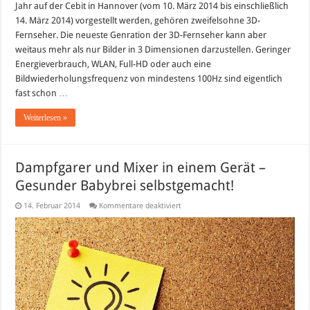
Jahr auf der Cebit in Hannover (vom 10. März 2014 bis einschließlich
14. März 2014) vorgestellt werden, gehören zweifelsohne 3D-
Fernseher. Die neueste Genration der 3D-Fernseher kann aber
weitaus mehr als nur Bilder in 3 Dimensionen darzustellen. Geringer
Energieverbrauch, WLAN, Full-HD oder auch eine
Bildwiederholungsfrequenz von mindestens 100Hz sind eigentlich
fast schon …
Weiterlesen »
Dampfgarer und Mixer in einem Gerät –
Gesunder Babybrei selbstgemacht!
für
14. Februar 2014
Kommentare deaktiviert
Dampfgarer
und
Mixer
in
einem
Gerät
–
Gesunder
Babybrei
selbstgemacht!