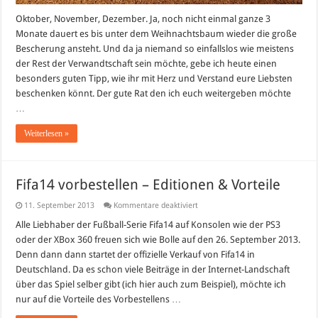
Oktober, November, Dezember. Ja, noch nicht einmal ganze 3
Monate dauert es bis unter dem Weihnachtsbaum wieder die große
Bescherung ansteht. Und da ja niemand so einfallslos wie meistens
der Rest der Verwandtschaft sein möchte, gebe ich heute einen
besonders guten Tipp, wie ihr mit Herz und Verstand eure Liebsten
beschenken könnt. Der gute Rat den ich euch weitergeben möchte
…
Weiterlesen »
Fifa14 vorbestellen – Editionen & Vorteile
für
11. September 2013
Kommentare deaktiviert
Fifa14
vorbestellen
Alle Liebhaber der Fußball-Serie Fifa14 auf Konsolen wie der PS3
–
oder der XBox 360 freuen sich wie Bolle auf den 26. September 2013.
Editionen
&
Denn dann dann startet der offizielle Verkauf von Fifa14 in
Vorteile
Deutschland. Da es schon viele Beiträge in der Internet-Landschaft
über das Spiel selber gibt (ich hier auch zum Beispiel), möchte ich
nur auf die Vorteile des Vorbestellens …