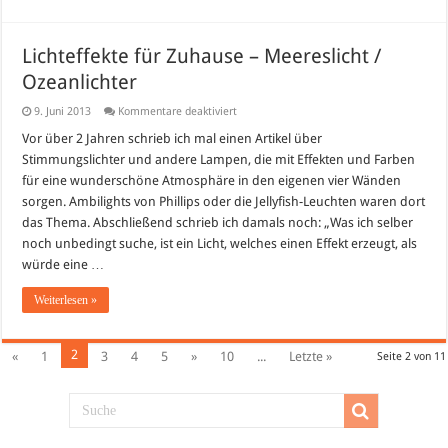
Lichteffekte für Zuhause – Meereslicht /
Ozeanlichter
für
9. Juni 2013
Kommentare deaktiviert
Lichteffekte
für
Vor über 2 Jahren schrieb ich mal einen Artikel über
Zuhause
Stimmungslichter und andere Lampen, die mit Effekten und Farben
–
Meereslicht
für eine wunderschöne Atmosphäre in den eigenen vier Wänden
/
sorgen. Ambilights von Phillips oder die Jellyfish-Leuchten waren dort
Ozeanlichter
das Thema. Abschließend schrieb ich damals noch: „Was ich selber
noch unbedingt suche, ist ein Licht, welches einen Effekt erzeugt, als
würde eine …
Weiterlesen »
2
«
1
3
4
5
»
10
...
Letzte »
Seite 2 von 11