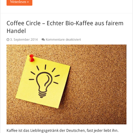
Weiterlesen »
Coffee Circle – Echter Bio-Kaffee aus fairem
Handel
für
3. September 2014
Kommentare deaktiviert
Coffee
Circle
–
Echter
Bio-
Kaffee
aus
fairem
Handel
Kaffee ist das Lieblingsgetränk der Deutschen, fast jeder liebt ihn.