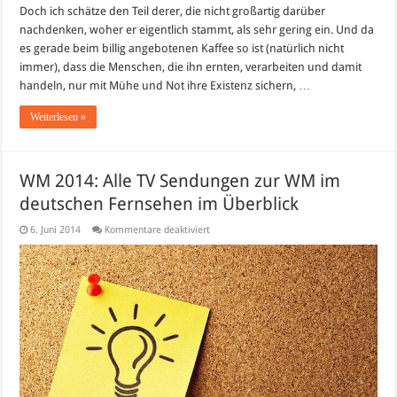
Doch ich schätze den Teil derer, die nicht großartig darüber
nachdenken, woher er eigentlich stammt, als sehr gering ein. Und da
es gerade beim billig angebotenen Kaffee so ist (natürlich nicht
immer), dass die Menschen, die ihn ernten, verarbeiten und damit
handeln, nur mit Mühe und Not ihre Existenz sichern, …
Weiterlesen »
WM 2014: Alle TV Sendungen zur WM im
deutschen Fernsehen im Überblick
für
6. Juni 2014
Kommentare deaktiviert
WM
2014:
Alle
TV
Sendungen
zur
WM
im
deutschen
Fernsehen
im
Überblick