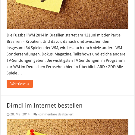
Die Fussball WM 2014 in Brasilien startet am 12.Juni mit der Partie
Brasilien – Kroatien. Und davor, danach und zwischen den
insgesamt 64 Spielen der WM, wird es auch noch viele andere WM-
Sondersendungen, Dokus, Magazine, Talkshows und etliche andere
TV-Sendungen geben. Die wichtigsten TV Sendungen im Programm
zur WM im Deutschen Fernsehen hier im Überblick. ARD / ZDF: Alle
Spiele …
Weiterlesen »
Dirndl im Internet bestellen
für
28. Mai 2014
Kommentare deaktiviert
Dirndl
im
Internet
bestellen