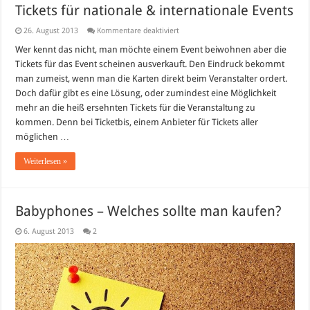
Tickets für nationale & internationale Events
für
26. August 2013
Kommentare deaktiviert
Tickets
für
Wer kennt das nicht, man möchte einem Event beiwohnen aber die
nationale
Tickets für das Event scheinen ausverkauft. Den Eindruck bekommt
&
internationale
man zumeist, wenn man die Karten direkt beim Veranstalter ordert.
Events
Doch dafür gibt es eine Lösung, oder zumindest eine Möglichkeit
mehr an die heiß ersehnten Tickets für die Veranstaltung zu
kommen. Denn bei Ticketbis, einem Anbieter für Tickets aller
möglichen …
Weiterlesen »
Babyphones – Welches sollte man kaufen?
6. August 2013
2