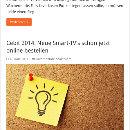
Wochenende. Falls Leverkusen Punkte liegen lassen sollte, so müssen
beide einen Sieg …
Weiterlesen »
Cebit 2014: Neue Smart-TV’s schon jetzt
online bestellen
für
4. März 2014
Kommentare deaktiviert
Cebit
2014:
Neue
Smart-
TV’s
schon
jetzt
online
bestellen