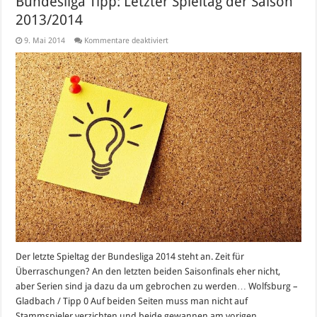
Bundesliga Tipp: Letzter Spieltag der Saison
2013/2014
für
9. Mai 2014
Kommentare deaktiviert
Bundesliga
Tipp:
Letzter
Spieltag
der
Saison
2013/2014
Der letzte Spieltag der Bundesliga 2014 steht an. Zeit für
Überraschungen? An den letzten beiden Saisonfinals eher nicht,
aber Serien sind ja dazu da um gebrochen zu werden… Wolfsburg –
Gladbach / Tipp 0 Auf beiden Seiten muss man nicht auf
Stammspieler verzichten und beide gewannen am vorigen