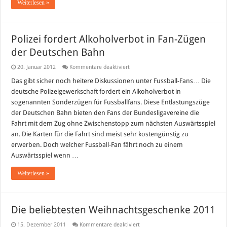
Weiterlesen »
Polizei fordert Alkoholverbot in Fan-Zügen
der Deutschen Bahn
für
20. Januar 2012
Kommentare deaktiviert
Polizei
fordert
Das gibt sicher noch heitere Diskussionen unter Fussball-Fans… Die
Alkoholverbot
deutsche Polizeigewerkschaft fordert ein Alkoholverbot in
in
Fan-
sogenannten Sonderzügen für Fussballfans. Diese Entlastungszüge
Zügen
der Deutschen Bahn bieten den Fans der Bundesligavereine die
der
Deutschen
Fahrt mit dem Zug ohne Zwischenstopp zum nächsten Auswärtsspiel
Bahn
an. Die Karten für die Fahrt sind meist sehr kostengünstig zu
erwerben. Doch welcher Fussball-Fan fährt noch zu einem
Auswärtsspiel wenn …
Weiterlesen »
Die beliebtesten Weihnachtsgeschenke 2011
für
15. Dezember 2011
Kommentare deaktiviert