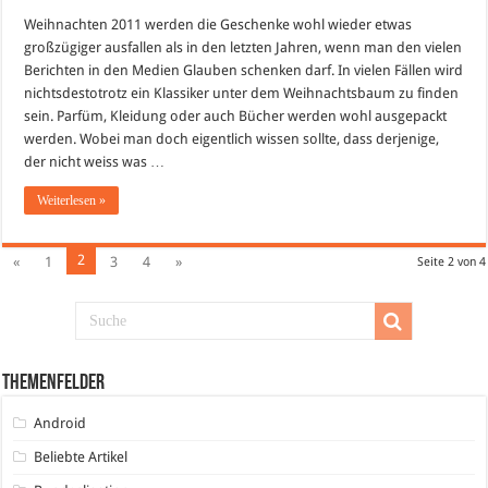
Die
beliebtesten
Weihnachten 2011 werden die Geschenke wohl wieder etwas
Weihnachtsgeschenke
großzügiger ausfallen als in den letzten Jahren, wenn man den vielen
2011
Berichten in den Medien Glauben schenken darf. In vielen Fällen wird
nichtsdestotrotz ein Klassiker unter dem Weihnachtsbaum zu finden
sein. Parfüm, Kleidung oder auch Bücher werden wohl ausgepackt
werden. Wobei man doch eigentlich wissen sollte, dass derjenige,
der nicht weiss was …
Weiterlesen »
2
«
1
3
4
»
Seite 2 von 4
Themenfelder
Android
Beliebte Artikel