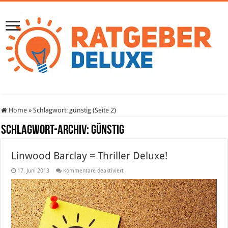
Home
»
Schlagwort:
günstig
(Seite 2)
Schlagwort-Archiv:
günstig
Linwood Barclay = Thriller Deluxe!
für
17. Juni 2013
Kommentare deaktiviert
Linwood
Barclay
=
Thriller
Deluxe!