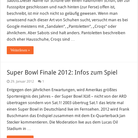
Sabots.Dieser Name für Schuhe der einen halbhohen Schuh, der zur
Schuhe
Fussspitze geschlossen und nach hinten (zur Ferse) offen ist,
beschreibt, ist mir noch nicht so geläufig gewesen. Wenn man
unwissend nach dieser Art von Schuhen sucht, versucht man es bei
Google meistens mit „Sandalen“, „Pantoletten“, „Croqs“ oder
ähnlichem. Aber Sabots sind halt anders. Pantoletten beschreiben
doch eher Hausschuhe, Croqs sind …
Weiterlesen »
Super Bowl Finale 2012: Infos zum Spiel
29. Januar 2012
1
Entgegen den jährlichen Erwartungen, wird Amerikas größtes
Sportereignis des Jahres – der Super Bowl XLVI – nicht von der ARD
übertragen sondern von Sat.1! 2003 übertrug Sat.1 das letzte mal
einen Super Bowl in Deutschland live im Fernsehen. 2012 wird Frank
Buschmann das Endspiel zusammen mit dem Ex-Quarterback Jan
Stecker kommentieren. Die Moderation live aus dem Lucas Oil
Stadium in …