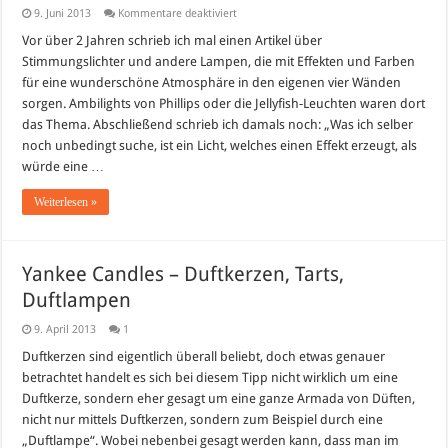
für
9. Juni 2013
Kommentare deaktiviert
Lichteffekte
für
Vor über 2 Jahren schrieb ich mal einen Artikel über
Zuhause
Stimmungslichter und andere Lampen, die mit Effekten und Farben
–
Meereslicht
für eine wunderschöne Atmosphäre in den eigenen vier Wänden
/
sorgen. Ambilights von Phillips oder die Jellyfish-Leuchten waren dort
Ozeanlichter
das Thema. Abschließend schrieb ich damals noch: „Was ich selber
noch unbedingt suche, ist ein Licht, welches einen Effekt erzeugt, als
würde eine …
Weiterlesen »
Yankee Candles – Duftkerzen, Tarts,
Duftlampen
9. April 2013
1
Duftkerzen sind eigentlich überall beliebt, doch etwas genauer
betrachtet handelt es sich bei diesem Tipp nicht wirklich um eine
Duftkerze, sondern eher gesagt um eine ganze Armada von Düften,
nicht nur mittels Duftkerzen, sondern zum Beispiel durch eine
„Duftlampe“. Wobei nebenbei gesagt werden kann, dass man im