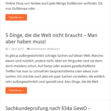
Online Shop von Yankee auch jede Menge Duftkerzen vorfindet. Ob
nun Duftlampe oder …
Weiterlesen »
5 Dinge, die die Welt nicht braucht – Man
aber haben muss!
für
7. April 2013
Kommentare deaktiviert
5
Dinge,
Es gibt ja außergewöhnlich schräge Sachen auf dieser Welt. Manche
die
davon sind nützlich, andere nicht. Aber ein Hingucker sind sie dann
die
Welt
doch meistens schon. Auf Partys oder andere gesellschaftliche
nicht
Treffen hat man so schnell ein Gesprächsthema oder etwas zum
braucht
–
Lachen. Ich möchte euch jetzt ein paar Sachen vorstellen, die wirklich
Man
aber
sehr außergewöhnlich und speziell sind. Also Dinge, die die Welt …
haben
muss!
Weiterlesen »
Sachkundeprüfung nach §34a GewO –