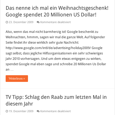
Das nenne ich mal ein Weihnachtsgeschenk!
Google spendet 20 Millionen US Dollar!
für
23. Dezember 2009
Kommentare deaktiviert
Das
nenne
Also, wenn das mal nicht barmherzig ist! Google beschenkt zu
ich
mal
Weihnachten, hmmm, sagen wir mal die ganze Welt. Auf folgender
ein
Weihnachtsgeschenk!
Seite findet ihr diese wirklich sehr gute Nachricht:
Google
http://www.google.com/intl/de/advertising/holiday2009/ Google
spendet
20
sagt selbst, dass jegliche Hilfsorganisationen ein sehr schwieriges
Millionen
Jahr 2010 vorhersagen. Und um dem etwas entgegen zu wirken,
US
Dollar!
spendet Google mal eben sage und schreibe 20 Millionen Us Dollar
an …
Weiterlesen »
TV Tipp: Schlag den Raab zum letzten Mal in
diesem Jahr
für
19. Dezember 2009
Kommentare deaktiviert
TV