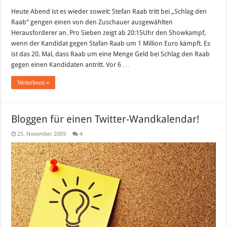
Tipp:
Heute Abend ist es wieder soweit: Stefan Raab tritt bei „Schlag den
Schlag
den
Raab“ gengen einen von den Zuschauer ausgewählten
Raab
zum
Herausforderer an. Pro Sieben zeigt ab 20:15Uhr den Showkampf,
letzten
wenn der Kandidat gegen Stafan Raab um 1 Million Euro kämpft. Es
Mal
in
ist das 20. Mal, dass Raab um eine Menge Geld bei Schlag den Raab
diesem
gegen einen Kandidaten antritt. Vor 6 …
Jahr
Weiterlesen »
Bloggen für einen Twitter-Wandkalendar!
25. November 2009
4