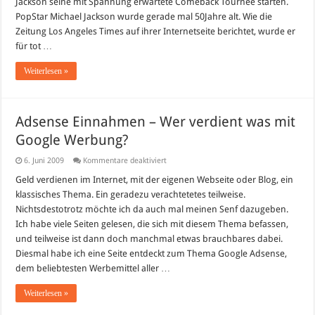
Jackson seine mit Spannung erwartete Comeback Tournee starten.
PopStar Michael Jackson wurde gerade mal 50Jahre alt. Wie die
Zeitung Los Angeles Times auf ihrer Internetseite berichtet, wurde er
für tot …
Weiterlesen »
Adsense Einnahmen – Wer verdient was mit
Google Werbung?
für
6. Juni 2009
Kommentare deaktiviert
Adsense
Einnahmen
Geld verdienen im Internet, mit der eigenen Webseite oder Blog, ein
–
klassisches Thema. Ein geradezu verachtetetes teilweise.
Wer
verdient
Nichtsdestotrotz möchte ich da auch mal meinen Senf dazugeben.
was
Ich habe viele Seiten gelesen, die sich mit diesem Thema befassen,
mit
Google
und teilweise ist dann doch manchmal etwas brauchbares dabei.
Werbung?
Diesmal habe ich eine Seite entdeckt zum Thema Google Adsense,
dem beliebtesten Werbemittel aller …
Weiterlesen »