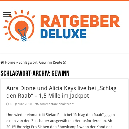
Home
»
Schlagwort:
Gewinn
(Seite 5)
Schlagwort-Archiv:
Gewinn
Aura Dione und Alicia Keys live bei „Schlag
den Raab“ – 1,5 Mille im Jackpot
für
16. Januar 2010
Kommentare deaktiviert
Aura
Dione
Und wieder einmal tritt Stefan Raab bei “Schlag den Raab” gegen
und
Alicia
einen von den Zuschauer ausgewählten Herausforderer an. Ab
Keys
live
20:15Uhr zeigt Pro Sieben den Showkampf, wenn der Kandidat