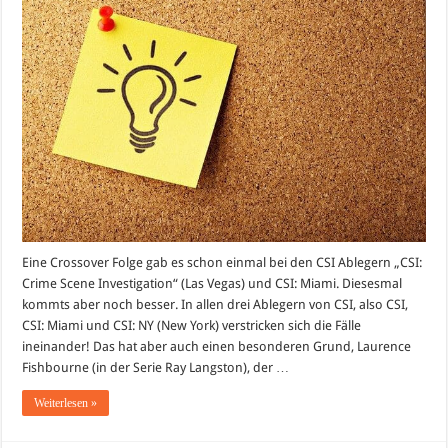
Crossover
Folgen!
Eine Crossover Folge gab es schon einmal bei den CSI Ablegern „CSI:
Crime Scene Investigation“ (Las Vegas) und CSI: Miami. Diesesmal
kommts aber noch besser. In allen drei Ablegern von CSI, also CSI,
CSI: Miami und CSI: NY (New York) verstricken sich die Fälle
ineinander! Das hat aber auch einen besonderen Grund, Laurence
Fishbourne (in der Serie Ray Langston), der …
Weiterlesen »