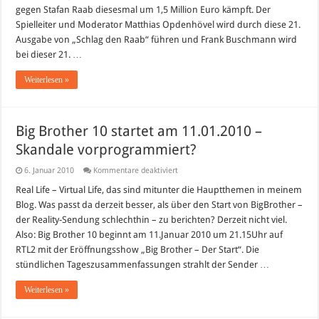
bei
gegen Stafan Raab diesesmal um 1,5 Million Euro kämpft. Der
„Schlag
den
Spielleiter und Moderator Matthias Opdenhövel wird durch diese 21.
Raab“
Ausgabe von „Schlag den Raab“ führen und Frank Buschmann wird
–
1,5
bei dieser 21. …
Mille
im
Jackpot
Weiterlesen »
Big Brother 10 startet am 11.01.2010 –
Skandale vorprogrammiert?
für
6. Januar 2010
Kommentare deaktiviert
Big
Brother
Real Life – Virtual Life, das sind mitunter die Hauptthemen in meinem
10
Blog. Was passt da derzeit besser, als über den Start von BigBrother –
startet
am
der Reality-Sendung schlechthin – zu berichten? Derzeit nicht viel.
11.01.2010
Also: Big Brother 10 beginnt am 11.Januar 2010 um 21.15Uhr auf
–
Skandale
RTL2 mit der Eröffnungsshow „Big Brother – Der Start“. Die
vorprogrammiert?
stündlichen Tageszusammenfassungen strahlt der Sender …
Weiterlesen »