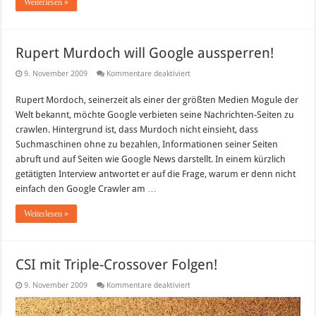
Weiterlesen »
Rupert Murdoch will Google aussperren!
für
9. November 2009
Kommentare deaktiviert
Rupert
Murdoch
Rupert Mordoch, seinerzeit als einer der größten Medien Mogule der
will
Google
Welt bekannt, möchte Google verbieten seine Nachrichten-Seiten zu
aussperren!
crawlen. Hintergrund ist, dass Murdoch nicht einsieht, dass
Suchmaschinen ohne zu bezahlen, Informationen seiner Seiten
abruft und auf Seiten wie Google News darstellt. In einem kürzlich
getätigten Interview antwortet er auf die Frage, warum er denn nicht
einfach den Google Crawler am …
Weiterlesen »
CSI mit Triple-Crossover Folgen!
für
9. November 2009
Kommentare deaktiviert
CSI
mit
Triple-