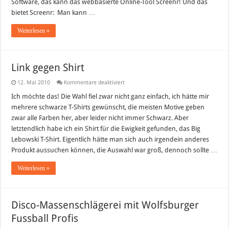
Software, das kann das webbasierte Online-Tool Screenr! Und das
bietet Screenr: Man kann …
Weiterlesen »
Link gegen Shirt
für
12. Mai 2010
Kommentare deaktiviert
Link
gegen
Ich möchte das! Die Wahl fiel zwar nicht ganz einfach, ich hätte mir
Shirt
mehrere schwarze T-Shirts gewünscht, die meisten Motive geben
zwar alle Farben her, aber leider nicht immer Schwarz. Aber
letztendlich habe ich ein Shirt für die Ewigkeit gefunden, das Big
Lebowski T-Shirt. Eigentlich hätte man sich auch irgendein anderes
Produkt aussuchen können, die Auswahl war groß, dennoch sollte …
Weiterlesen »
Disco-Massenschlägerei mit Wolfsburger
Fussball Profis