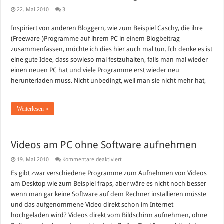
22. Mai 2010
3
Inspiriert von anderen Bloggern, wie zum Beispiel Caschy, die ihre
(Freeware-)Programme auf ihrem PC in einem Blogbeitrag
zusammenfassen, möchte ich dies hier auch mal tun. Ich denke es ist
eine gute Idee, dass sowieso mal festzuhalten, falls man mal wieder
einen neuen PC hat und viele Programme erst wieder neu
herunterladen muss. Nicht unbedingt, weil man sie nicht mehr hat,
…
Weiterlesen »
Videos am PC ohne Software aufnehmen
für
19. Mai 2010
Kommentare deaktiviert
Videos
am
Es gibt zwar verschiedene Programme zum Aufnehmen von Videos
PC
am Desktop wie zum Beispiel fraps, aber wäre es nicht noch besser
ohne
Software
wenn man gar keine Software auf dem Rechner installieren müsste
aufnehmen
und das aufgenommene Video direkt schon im Internet
hochgeladen wird? Videos direkt vom Bildschirm aufnehmen, ohne