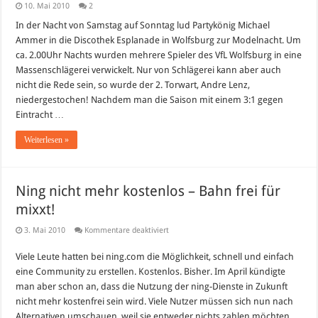
10. Mai 2010
2
In der Nacht von Samstag auf Sonntag lud Partykönig Michael
Ammer in die Discothek Esplanade in Wolfsburg zur Modelnacht. Um
ca. 2.00Uhr Nachts wurden mehrere Spieler des VfL Wolfsburg in eine
Massenschlägerei verwickelt. Nur von Schlägerei kann aber auch
nicht die Rede sein, so wurde der 2. Torwart, Andre Lenz,
niedergestochen! Nachdem man die Saison mit einem 3:1 gegen
Eintracht …
Weiterlesen »
Ning nicht mehr kostenlos – Bahn frei für
mixxt!
für
3. Mai 2010
Kommentare deaktiviert
Ning
nicht
Viele Leute hatten bei ning.com die Möglichkeit, schnell und einfach
mehr
kostenlos
eine Community zu erstellen. Kostenlos. Bisher. Im April kündigte
–
Bahn
man aber schon an, dass die Nutzung der ning-Dienste in Zukunft
frei
nicht mehr kostenfrei sein wird. Viele Nutzer müssen sich nun nach
für
mixxt!
Alternativen umschauen, weil sie entweder nichts zahlen möchten