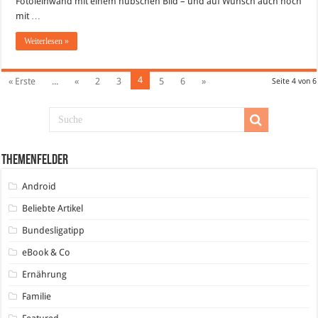
Fotoleinwand mit einem hübschen Bild – und auf Wunsch auch noch
mit …
Weiterlesen »
4
« Erste
...
«
2
3
5
6
»
Seite 4 von 6
Themenfelder
Android
Beliebte Artikel
Bundesligatipp
eBook & Co
Ernährung
Familie