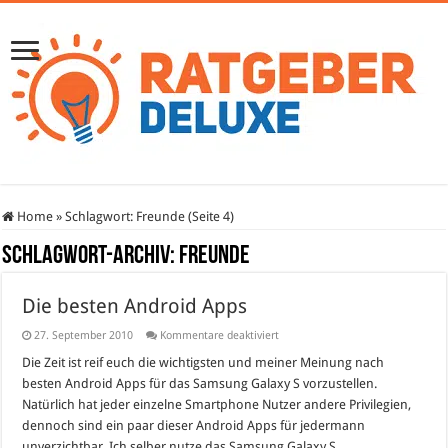
Home
»
Schlagwort:
Freunde
(Seite 4)
Schlagwort-Archiv:
Freunde
Die besten Android Apps
für
27. September 2010
Kommentare deaktiviert
Die
besten
Die Zeit ist reif euch die wichtigsten und meiner Meinung nach
Android
besten Android Apps für das Samsung Galaxy S vorzustellen.
Apps
Natürlich hat jeder einzelne Smartphone Nutzer andere Privilegien,
dennoch sind ein paar dieser Android Apps für jedermann
unverzichtbar. Ich selber nutze das Samsung Galaxy S