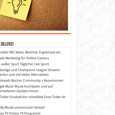
 DeLuXe!
nsider
NFL News, Berichte, Ergebnisse etc.
liate Marketing
für Online-Casinos
s außer Sport
Täglicher Live Sport
desliga und Champions League Streams
enlos und mit vielen Alternativen
dreads
Bücher Community + Rezensionen
gle Music
Musik hochladen und auf
schiedenen Geräten hören
 Ticker Fussball
der schnellste Fussi Ticker im
z
ify
Musik umsonst per Stream
as TV
Online TV-Programm