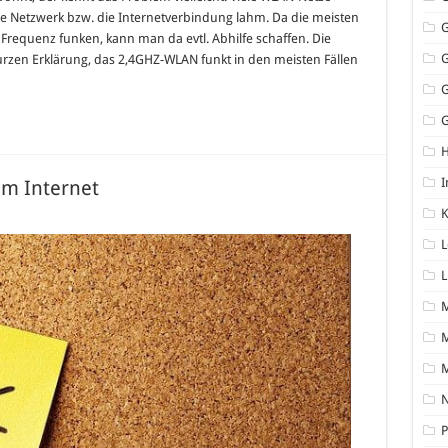
ne Netzwerk bzw. die Internetverbindung lahm. Da die meisten
requenz funken, kann man da evtl. Abhilfe schaffen. Die
rzen Erklärung, das 2,4GHZ-WLAN funkt in den meisten Fällen
G
I
im Internet
K
er
tig:
L
ilpflege
L
rnet
M
N
P