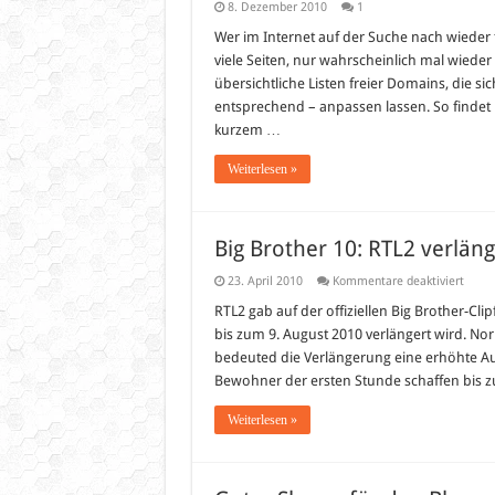
8. Dezember 2010
1
Wer im Internet auf der Suche nach wieder 
viele Seiten, nur wahrscheinlich mal wieder n
übersichtliche Listen freier Domains, die s
entsprechend – anpassen lassen. So findet 
kurzem …
Weiterlesen »
Big Brother 10: RTL2 verläng
für
23. April 2010
Kommentare deaktiviert
Big
Broth
RTL2 gab auf der offiziellen Big Brother-Clip
10:
bis zum 9. August 2010 verlängert wird. Norm
RTL2
verlä
bedeuted die Verlängerung eine erhöhte Au
Staffe
Bewohner der ersten Stunde schaffen bis z
10
bis
Augus
Weiterlesen »