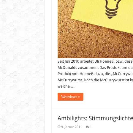
Seit Juli 2010 arbeitet Uli Hoeneß, bzw. d
McDonalds zusammen. Das Produkt um das 
Produkt von Hoeneß dazu, die „McCurrywurst„
McCurrywurst. Doch die McCurrywurst ist ke
welche …
Weiterlesen »
Ambilights: Stimmungslicht
9. Januar 2011
1