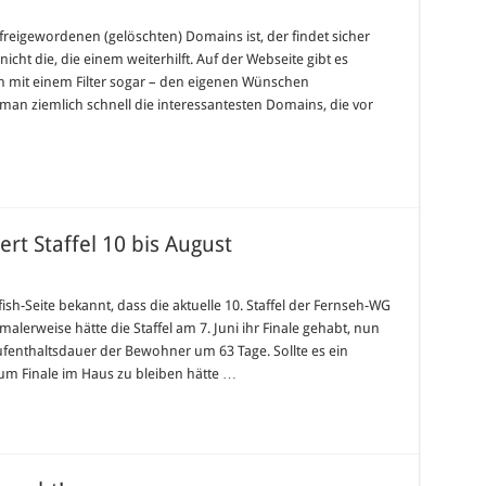
freigewordenen (gelöschten) Domains ist, der findet sicher
icht die, die einem weiterhilft. Auf der Webseite gibt es
ich mit einem Filter sogar – den eigenen Wünschen
man ziemlich schnell die interessantesten Domains, die vor
ert Staffel 10 bis August
er
fish-Seite bekannt, dass die aktuelle 10. Staffel der Fernseh-WG
alerweise hätte die Staffel am 7. Juni ihr Finale gehabt, nun
ngert
fenthaltsdauer der Bewohner um 63 Tage. Sollte es ein
l
um Finale im Haus zu bleiben hätte …
t