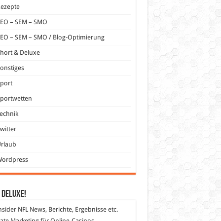
Rezepte
SEO – SEM – SMO
EO – SEM – SMO / Blog-Optimierung
hort & Deluxe
onstiges
port
portwetten
echnik
witter
Urlaub
Wordpress
 DeLuXe!
nsider
NFL News, Berichte, Ergebnisse etc.
liate Marketing
für Online-Casinos