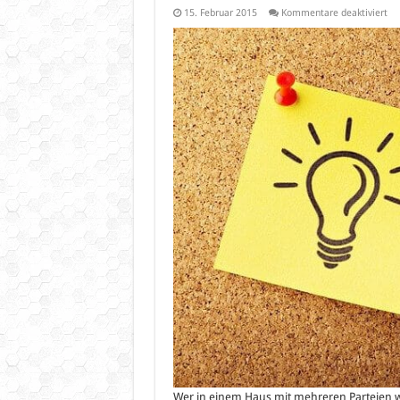
für
15. Februar 2015
Kommentare deaktiviert
WL
au
Di
be
5G
Ro
Wer in einem Haus mit mehreren Parteien wo