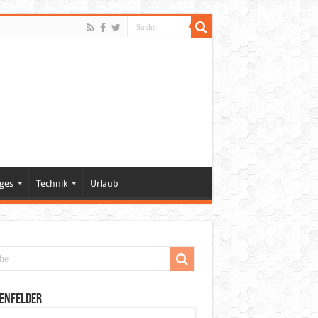
ges
Technik
Urlaub
enfelder