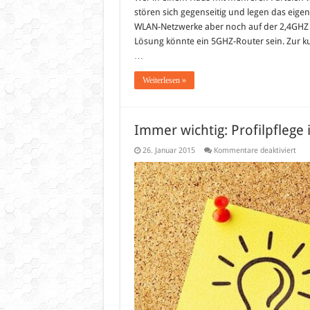
stören sich gegenseitig und legen das eige
WLAN-Netzwerke aber noch auf der 2,4GHZ F
Lösung könnte ein 5GHZ-Router sein. Zur ku
…
Weiterlesen »
Immer wichtig: Profilpflege 
für
26. Januar 2015
Kommentare deaktiviert
Imm
wich
Prof
im
Inte