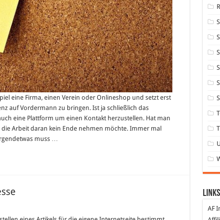
S
S
S
S
iel eine Firma, einen Verein oder Onlineshop und setzt erst
S
enz auf Vordermann zu bringen. Ist ja schließlich das
T
auch eine Plattform um einen Kontakt herzustellen. Hat man
T
ass die Arbeit daran kein Ende nehmen möchte. Immer mal
 irgendetwas muss …
esse
Links
AF I
ellen eines Artikels für die eigene Internetseite bestimmt
Affi