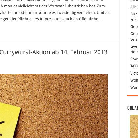
man es vielleicht mit der Wortwahl übertrieben hat. Zum
Alle
s härter an oder man könnte es zweideutig verstehen. Und als
Bun
wegen der Pflicht eines Impressums auch als öffentliche …
kost
Goo
Goo
ver
Live
urrywurst-Aktion ab 14. Februar 2013
Net
Spot
TeXX
Vict
e
Currywurst
Wolf
mmt
Wund
rrywurst-
ion
bruar
Crea
13
Donalds