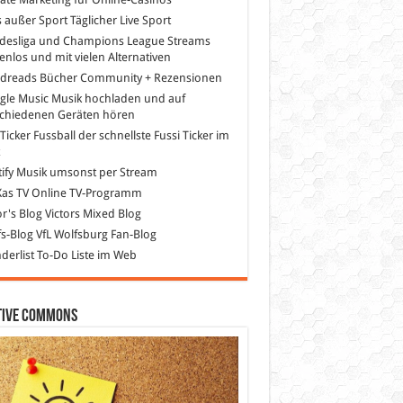
s außer Sport
Täglicher Live Sport
desliga und Champions League Streams
enlos und mit vielen Alternativen
dreads
Bücher Community + Rezensionen
gle Music
Musik hochladen und auf
schiedenen Geräten hören
 Ticker Fussball
der schnellste Fussi Ticker im
z
ify
Musik umsonst per Stream
as TV
Online TV-Programm
or's Blog
Victors Mixed Blog
s-Blog
VfL Wolfsburg Fan-Blog
erlist
To-Do Liste im Web
tive Commons