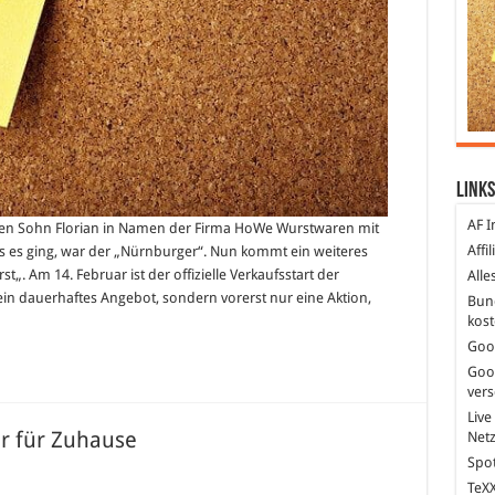
Links
AF I
essen Sohn Florian in Namen der Firma HoWe Wurstwaren mit
Affi
es ging, war der „Nürnburger“. Nun kommt ein weiteres
. Am 14. Februar ist der offizielle Verkaufsstart der
Alle
in dauerhaftes Angebot, sondern vorerst nur eine Aktion,
Bun
kost
Goo
Goo
ver
Live
er für Zuhause
Net
Spot
TeXX