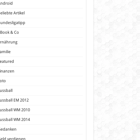
Android
eliebte Artikel
undesligatipp
eBook & Co
Ernährung
amilie
eatured
inanzen
oto
ussball
ussball EM 2012
ussball WM 2010
ussball WM 2014
Gedanken
eld verdienen