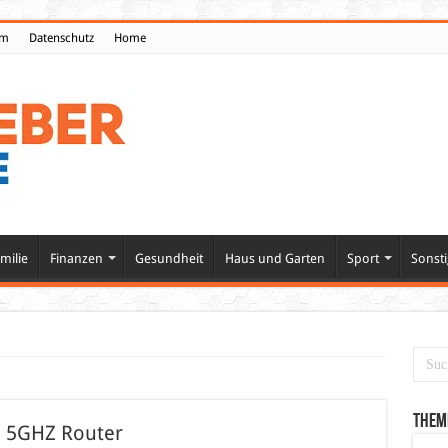
um
Datenschutz
Home
milie
Finanzen
Gesundheit
Haus und Garten
Sport
Sonsti
Them
n 5GHZ Router