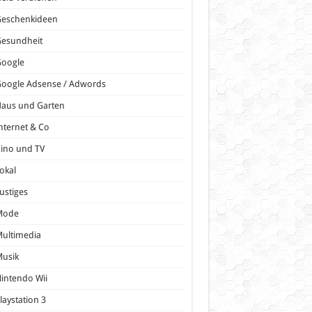
Geschenkideen
Gesundheit
Google
oogle Adsense / Adwords
Haus und Garten
nternet & Co
ino und TV
okal
ustiges
Mode
ultimedia
Musik
intendo Wii
laystation 3