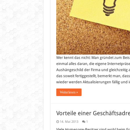
Wer kennt das nicht: Man gründet zum Beisp
einmal alles daran, die eigene Internetpräs
Aushängeschild der Firma und gleichzeitig 
das soweit fertiggestellt, bemerkt man, d
wieder werden Aktualisierungen fällig und
Weiterlesen »
Vorteile einer Geschäftsadr
14. Mai 2013
1
Viele Homepage-Besitzer sind wohl beim Erst