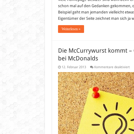
schon mal auf den Gedanken gekommen, ob 
Beispiel geht man jemanden vielleicht etwa
Eigentümer der Seite zeichnet man sich ja 
Weiterlesen »
Die McCurrywurst kommt – C
bei McDonalds
für
12. Februar 2013
Kommentare deaktiviert
Di
Mc
ko
–
Cu
Akt
ab
14.
Fe
20
bei
Mc