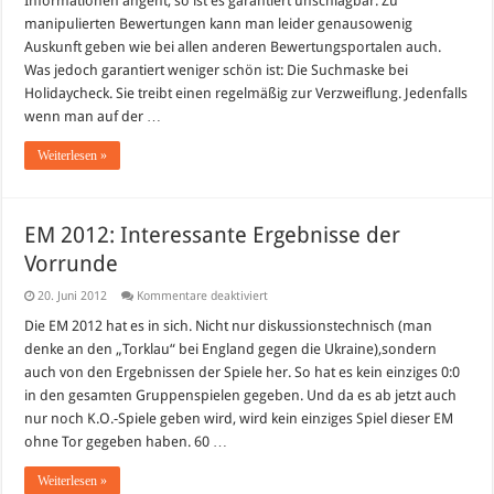
Informationen angeht, so ist es garantiert unschlagbar. Zu
Urlaub
manipulierten Bewertungen kann man leider genausowenig
suchen,
4-
Auskunft geben wie bei allen anderen Bewertungsportalen auch.
Tage-
Reisen
Was jedoch garantiert weniger schön ist: Die Suchmaske bei
als
Holidaycheck. Sie treibt einen regelmäßig zur Verzweiflung. Jedenfalls
Suchergebnis
angezeigt
wenn man auf der …
bekommen…
Weiterlesen »
EM 2012: Interessante Ergebnisse der
Vorrunde
für
20. Juni 2012
Kommentare deaktiviert
EM
2012:
Die EM 2012 hat es in sich. Nicht nur diskussionstechnisch (man
Interessante
denke an den „Torklau“ bei England gegen die Ukraine),sondern
Ergebnisse
der
auch von den Ergebnissen der Spiele her. So hat es kein einziges 0:0
Vorrunde
in den gesamten Gruppenspielen gegeben. Und da es ab jetzt auch
nur noch K.O.-Spiele geben wird, wird kein einziges Spiel dieser EM
ohne Tor gegeben haben. 60 …
Weiterlesen »