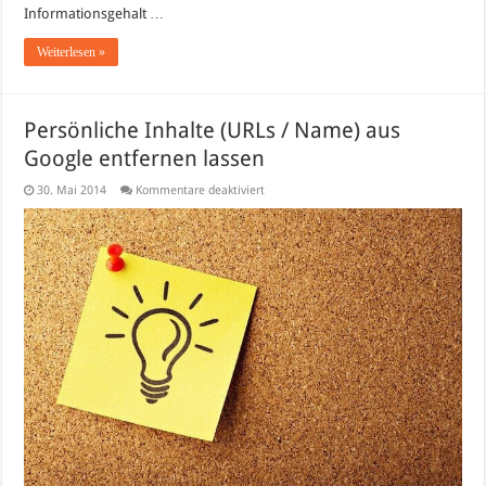
Informationsgehalt …
Weiterlesen »
Persönliche Inhalte (URLs / Name) aus
Google entfernen lassen
für
30. Mai 2014
Kommentare deaktiviert
Persönliche
Inhalte
(URLs
/
Name)
aus
Google
entfernen
lassen