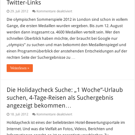
Twitter-Links
für
29. Juli 2012
Kommentare deaktiviert
Olympia
2012
Die olympischen Sommerspiele 2012 in London sind schon in vollem
in
Gange, die ersten Medaillen wurden vergeben. Bis zum 12. August
London:
Medaillenspiegel,
werden dann insgesamt ca. 4600 Medaillen verteilt sein. Wer den
Programm,
schnellen Überblick haben möchte, der braucht bei Google nur
Live-
Streams,
„olympics“ zu suchen und man bekommt den Medaillenspiegel und
Facebook
&
einen Programmüberblick der anstehenden Entscheidungen auf der
Twitter-
rechten Seite der Suchergebnisse zu …
Links
Weiterlesen »
Die Holidaycheck Suche: „1 Woche“-Urlaub
suchen, 4-Tage-Reisen als Suchergebnis
angezeigt bekommen…
für
18. Juli 2012
Kommentare deaktiviert
Die
Holidaycheck
Holidaycheck ist eines der beliebtesten Hotel-Bewertungsportale im
Suche:
Internet. Und was die Vielfalt an Fotos, Videos, Berichten und
„1
Woche“-