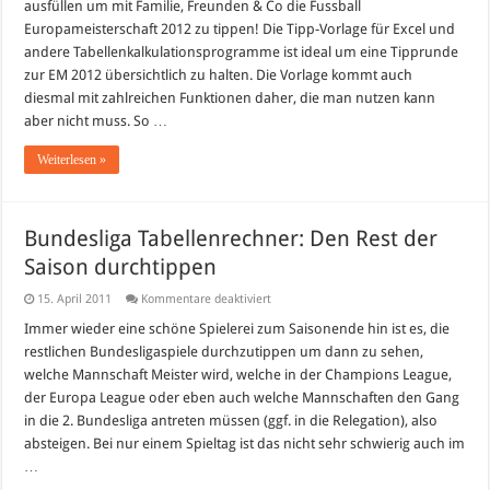
ausfüllen um mit Familie, Freunden & Co die Fussball
Europameisterschaft 2012 zu tippen! Die Tipp-Vorlage für Excel und
andere Tabellenkalkulationsprogramme ist ideal um eine Tipprunde
zur EM 2012 übersichtlich zu halten. Die Vorlage kommt auch
diesmal mit zahlreichen Funktionen daher, die man nutzen kann
aber nicht muss. So …
Weiterlesen »
Bundesliga Tabellenrechner: Den Rest der
Saison durchtippen
für
15. April 2011
Kommentare deaktiviert
Bundesliga
Tabellenrechner:
Immer wieder eine schöne Spielerei zum Saisonende hin ist es, die
Den
restlichen Bundesligaspiele durchzutippen um dann zu sehen,
Rest
der
welche Mannschaft Meister wird, welche in der Champions League,
Saison
der Europa League oder eben auch welche Mannschaften den Gang
durchtippen
in die 2. Bundesliga antreten müssen (ggf. in die Relegation), also
absteigen. Bei nur einem Spieltag ist das nicht sehr schwierig auch im
…