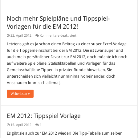
Noch mehr Spielpläne und Tippspiel-
Vorlagen für die EM 2012!
für
22. April 2012
Kommentare deaktiviert
Noch
mehr
Letztens gab es ja schon einen Beitrag zu einer super Excel-Vorlage
Spielpläne
für die Tippgemeinschaft bei der EM 2012. Die ist zwar super und
und
Tippspiel-
auch mein persönlicher Favorit zur EM 2012, doch möchte ich noch
Vorlagen
auf weitere Spielpläne, Statistiktabellen und Vorlagen für das
für
die
Gemeinschaftliche Tippen in privater Runde hinweisen. Sie
EM
2012!
unterscheiden sich vielleicht nur minimal voneinander, doch
Anschauen lohnt sich allemal, …
Weiterlesen »
EM 2012: Tippspiel Vorlage
15. April 2012
1
Es gibt sie auch zur EM 2012 wieder! Die Tipp-Tabelle zum selber