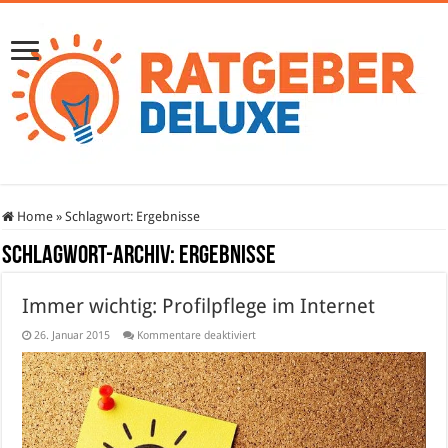
Home
»
Schlagwort:
Ergebnisse
Schlagwort-Archiv:
Ergebnisse
Immer wichtig: Profilpflege im Internet
für
26. Januar 2015
Kommentare deaktiviert
Immer
wichtig:
Profilpflege
im
Internet