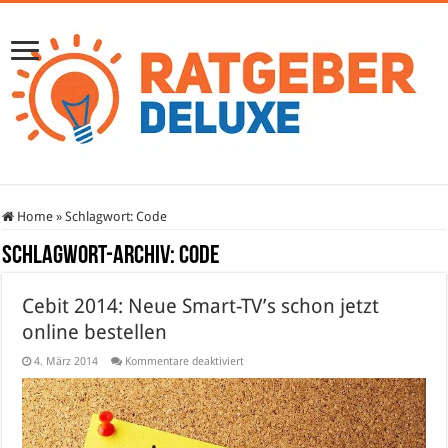
Home
»
Schlagwort:
Code
Schlagwort-Archiv:
Code
Cebit 2014: Neue Smart-TV’s schon jetzt
online bestellen
für
4. März 2014
Kommentare deaktiviert
Cebit
2014:
Neue
Smart-
TV’s
schon