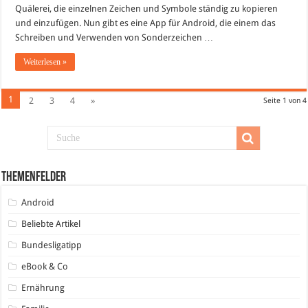
Android
Quälerei, die einzelnen Zeichen und Symbole ständig zu kopieren
App
„Symbols“
und einzufügen. Nun gibt es eine App für Android, die einem das
Schreiben und Verwenden von Sonderzeichen …
Weiterlesen »
1
2
3
4
»
Seite 1 von 4
Themenfelder
Android
Beliebte Artikel
Bundesligatipp
eBook & Co
Ernährung