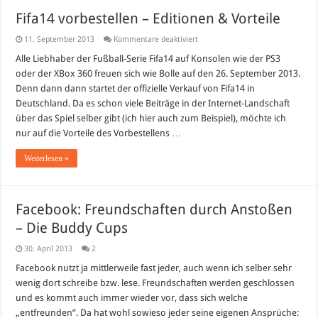
Fifa14 vorbestellen – Editionen & Vorteile
für
11. September 2013
Kommentare deaktiviert
Fifa14
vorbestellen
Alle Liebhaber der Fußball-Serie Fifa14 auf Konsolen wie der PS3
–
oder der XBox 360 freuen sich wie Bolle auf den 26. September 2013.
Editionen
&
Denn dann dann startet der offizielle Verkauf von Fifa14 in
Vorteile
Deutschland. Da es schon viele Beiträge in der Internet-Landschaft
über das Spiel selber gibt (ich hier auch zum Beispiel), möchte ich
nur auf die Vorteile des Vorbestellens …
Weiterlesen »
Facebook: Freundschaften durch Anstoßen
– Die Buddy Cups
30. April 2013
2
Facebook nutzt ja mittlerweile fast jeder, auch wenn ich selber sehr
wenig dort schreibe bzw. lese. Freundschaften werden geschlossen
und es kommt auch immer wieder vor, dass sich welche
„entfreunden“. Da hat wohl sowieso jeder seine eigenen Ansprüche: