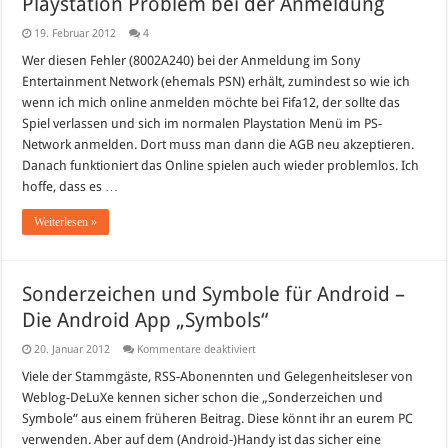
Playstation Problem bei der Anmeldung
19. Februar 2012
4
Wer diesen Fehler (8002A240) bei der Anmeldung im Sony
Entertainment Network (ehemals PSN) erhält, zumindest so wie ich
wenn ich mich online anmelden möchte bei Fifa12, der sollte das
Spiel verlassen und sich im normalen Playstation Menü im PS-
Network anmelden. Dort muss man dann die AGB neu akzeptieren.
Danach funktioniert das Online spielen auch wieder problemlos. Ich
hoffe, dass es …
Weiterlesen »
Sonderzeichen und Symbole für Android –
Die Android App „Symbols“
für
20. Januar 2012
Kommentare deaktiviert
Sonderzeichen
und
Viele der Stammgäste, RSS-Abonennten und Gelegenheitsleser von
Symbole
Weblog-DeLuXe kennen sicher schon die „Sonderzeichen und
für
Android
Symbole“ aus einem früheren Beitrag. Diese könnt ihr an eurem PC
–
verwenden. Aber auf dem (Android-)Handy ist das sicher eine
Die