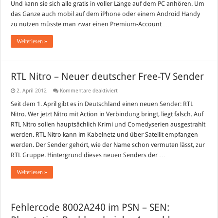
Und kann sie sich alle gratis in voller Länge auf dem PC anhören. Um
das Ganze auch mobil auf dem iPhone oder einem Android Handy
zu nutzen müsste man zwar einen Premium-Account …
Weiterlesen »
RTL Nitro – Neuer deutscher Free-TV Sender
für
2. April 2012
Kommentare deaktiviert
RTL
Nitro
Seit dem 1. April gibt es in Deutschland einen neuen Sender: RTL
–
Nitro. Wer jetzt Nitro mit Action in Verbindung bringt, liegt falsch. Auf
Neuer
deutscher
RTL Nitro sollen hauptsächlich Krimi und Comedyserien ausgestrahlt
Free-
werden. RTL Nitro kann im Kabelnetz und über Satellit empfangen
TV
Sender
werden. Der Sender gehört, wie der Name schon vermuten lässt, zur
RTL Gruppe. Hintergrund dieses neuen Senders der …
Weiterlesen »
Fehlercode 8002A240 im PSN – SEN: