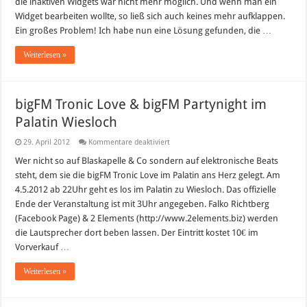
die inaktiven Widgets war nicht mehr möglich. Und wenn man ein
Widget bearbeiten wollte, so ließ sich auch keines mehr aufklappen.
Ein großes Problem! Ich habe nun eine Lösung gefunden, die …
Weiterlesen »
bigFM Tronic Love & bigFM Partynight im
Palatin Wiesloch
für
29. April 2012
Kommentare deaktiviert
bigFM
Tronic
Wer nicht so auf Blaskapelle & Co sondern auf elektronische Beats
Love
steht, dem sie die bigFM Tronic Love im Palatin ans Herz gelegt. Am
&
bigFM
4.5.2012 ab 22Uhr geht es los im Palatin zu Wiesloch. Das offizielle
Partynight
Ende der Veranstaltung ist mit 3Uhr angegeben. Falko Richtberg
im
Palatin
(Facebook Page) & 2 Elements (http://www.2elements.biz) werden
Wiesloch
die Lautsprecher dort beben lassen. Der Eintritt kostet 10€ im
Vorverkauf …
Weiterlesen »