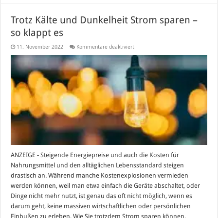
Trotz Kälte und Dunkelheit Strom sparen –
so klappt es
für
11. November 2022
Kommentare deaktiviert
Trotz
Kälte
und
Dunkelheit
Strom
sparen
–
so
klappt
es
ANZEIGE - Steigende Energiepreise und auch die Kosten für
Nahrungsmittel und den alltäglichen Lebensstandard steigen
drastisch an. Während manche Kostenexplosionen vermieden
werden können, weil man etwa einfach die Geräte abschaltet, oder
Dinge nicht mehr nutzt, ist genau das oft nicht möglich, wenn es
darum geht, keine massiven wirtschaftlichen oder persönlichen
Einbußen zu erleben. Wie Sie trotzdem Strom sparen können,