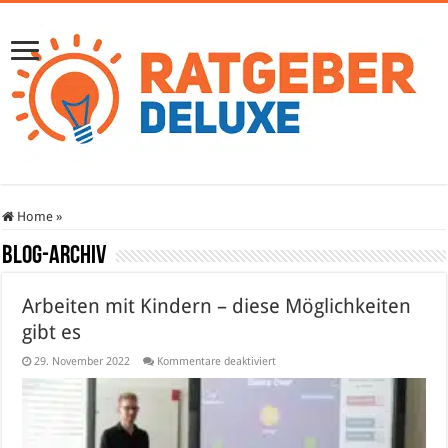
Home
»
Blog-Archiv
Arbeiten mit Kindern – diese Möglichkeiten
gibt es
für
29. November 2022
Kommentare deaktiviert
Arbeiten
mit
Kindern
–
diese
Möglichkeiten