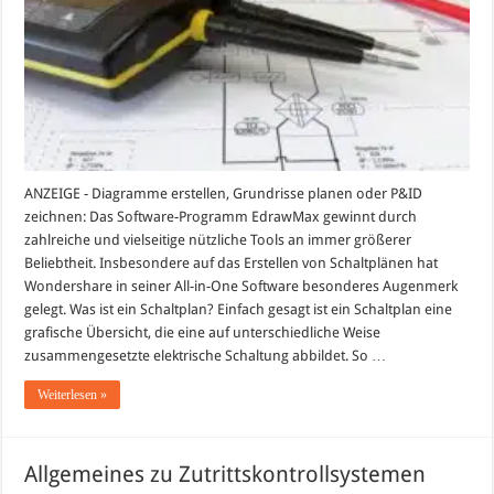
All-
in-
One
Diagramm
Software
zum
Erstellen
vom
Schaltplan
ANZEIGE - Diagramme erstellen, Grundrisse planen oder P&ID
zeichnen: Das Software-Programm EdrawMax gewinnt durch
zahlreiche und vielseitige nützliche Tools an immer größerer
Beliebtheit. Insbesondere auf das Erstellen von Schaltplänen hat
Wondershare in seiner All-in-One Software besonderes Augenmerk
gelegt. Was ist ein Schaltplan? Einfach gesagt ist ein Schaltplan eine
grafische Übersicht, die eine auf unterschiedliche Weise
zusammengesetzte elektrische Schaltung abbildet. So …
Weiterlesen »
Allgemeines zu Zutrittskontrollsystemen