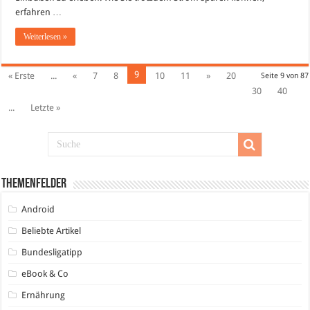
erfahren …
Weiterlesen »
9
« Erste
...
«
7
8
10
11
»
20
Seite 9 von 87
30
40
...
Letzte »
Themenfelder
Android
Beliebte Artikel
Bundesligatipp
eBook & Co
Ernährung