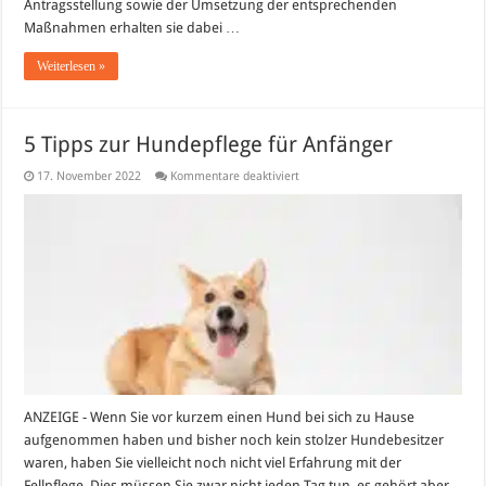
Antragsstellung sowie der Umsetzung der entsprechenden
Maßnahmen erhalten sie dabei …
Weiterlesen »
5 Tipps zur Hundepflege für Anfänger
für
17. November 2022
Kommentare deaktiviert
5
Tipps
zur
Hundepflege
für
Anfänger
ANZEIGE - Wenn Sie vor kurzem einen Hund bei sich zu Hause
aufgenommen haben und bisher noch kein stolzer Hundebesitzer
waren, haben Sie vielleicht noch nicht viel Erfahrung mit der
Fellpflege. Dies müssen Sie zwar nicht jeden Tag tun, es gehört aber