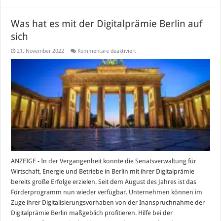
Was hat es mit der Digitalprämie Berlin auf
sich
für
21. November 2022
Kommentare deaktiviert
Was
hat
es
mit
der
Digitalprämie
Berlin
auf
sich
ANZEIGE - In der Vergangenheit konnte die Senatsverwaltung für
Wirtschaft, Energie und Betriebe in Berlin mit ihrer Digitalprämie
bereits große Erfolge erzielen. Seit dem August des Jahres ist das
Förderprogramm nun wieder verfügbar. Unternehmen können im
Zuge ihrer Digitalisierungsvorhaben von der Inanspruchnahme der
Digitalprämie Berlin maßgeblich profitieren. Hilfe bei der