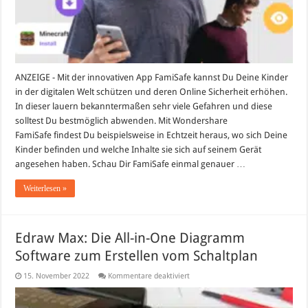
Kinder
ANZEIGE - Mit der innovativen App FamiSafe kannst Du Deine Kinder
in der digitalen Welt schützen und deren Online Sicherheit erhöhen.
In dieser lauern bekanntermaßen sehr viele Gefahren und diese
solltest Du bestmöglich abwenden. Mit Wondershare
FamiSafe findest Du beispielsweise in Echtzeit heraus, wo sich Deine
Kinder befinden und welche Inhalte sie sich auf seinem Gerät
angesehen haben. Schau Dir FamiSafe einmal genauer …
Weiterlesen »
Edraw Max: Die All-in-One Diagramm
Software zum Erstellen vom Schaltplan
für
15. November 2022
Kommentare deaktiviert
Edraw
Max:
Die