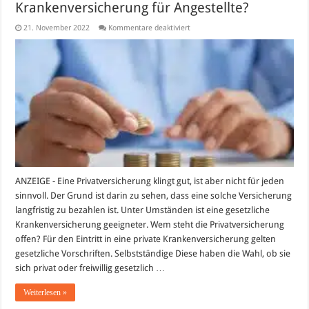
Krankenversicherung für Angestellte?
für
21. November 2022
Kommentare deaktiviert
Lohnt
sich
eine
private
Krankenversicherung
für
Angestellte?
ANZEIGE - Eine Privatversicherung klingt gut, ist aber nicht für jeden
sinnvoll. Der Grund ist darin zu sehen, dass eine solche Versicherung
langfristig zu bezahlen ist. Unter Umständen ist eine gesetzliche
Krankenversicherung geeigneter. Wem steht die Privatversicherung
offen? Für den Eintritt in eine private Krankenversicherung gelten
gesetzliche Vorschriften. Selbstständige Diese haben die Wahl, ob sie
sich privat oder freiwillig gesetzlich …
Weiterlesen »