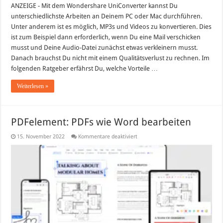
ANZEIGE - Mit dem Wondershare UniConverter kannst Du
unterschiedlichste Arbeiten an Deinem PC oder Mac durchführen.
Unter anderem ist es möglich, MP3s und Videos zu konvertieren. Dies
ist zum Beispiel dann erforderlich, wenn Du eine Mail verschicken
musst und Deine Audio-Datei zunächst etwas verkleinern musst.
Danach brauchst Du nicht mit einem Qualitätsverlust zu rechnen. Im
folgenden Ratgeber erfährst Du, welche Vorteile …
Weiterlesen »
PDFelement: PDFs wie Word bearbeiten
für
15. November 2022
Kommentare deaktiviert
PDFelement:
PDFs
wie
Word
bearbeiten