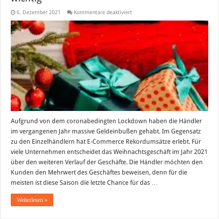
für
6. Dezember 2021
Kommentare deaktiviert
Das
Weihnachtsgeschäft
ist
für
Händler
wichtig
Aufgrund von dem coronabedingten Lockdown haben die Händler
im vergangenen Jahr massive Geldeinbußen gehabt. Im Gegensatz
zu den Einzelhändlern hat E-Commerce Rekordumsätze erlebt. Für
viele Unternehmen entscheidet das Weihnachtsgeschäft im Jahr 2021
über den weiteren Verlauf der Geschäfte. Die Händler möchten den
Kunden den Mehrwert des Geschäftes beweisen, denn für die
meisten ist diese Saison die letzte Chance für das …
Weiterlesen »