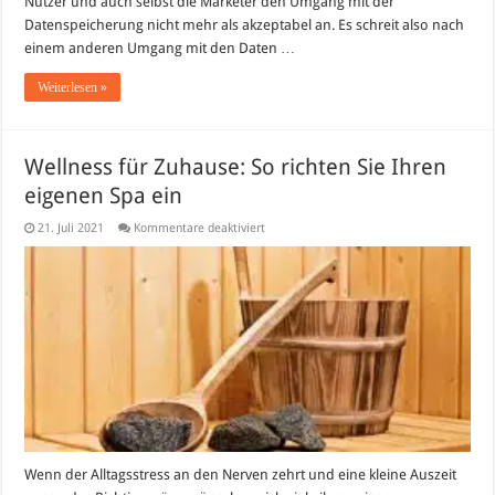
Nutzer und auch selbst die Marketer den Umgang mit der
Datenspeicherung nicht mehr als akzeptabel an. Es schreit also nach
einem anderen Umgang mit den Daten …
Weiterlesen »
Wellness für Zuhause: So richten Sie Ihren
eigenen Spa ein
für
21. Juli 2021
Kommentare deaktiviert
Wellness
für
Zuhause:
So
richten
Sie
Ihren
eigenen
Spa
ein
Wenn der Alltagsstress an den Nerven zehrt und eine kleine Auszeit