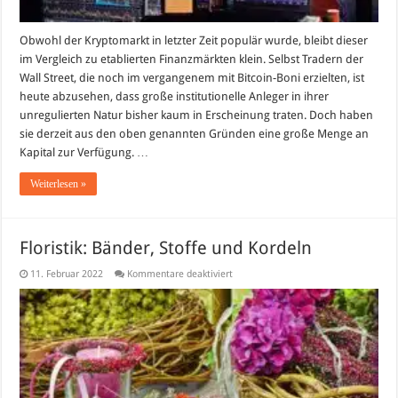
Obwohl der Kryptomarkt in letzter Zeit populär wurde, bleibt dieser
im Vergleich zu etablierten Finanzmärkten klein. Selbst Tradern der
Wall Street, die noch im vergangenem mit Bitcoin-Boni erzielten, ist
heute abzusehen, dass große institutionelle Anleger in ihrer
unregulierten Natur bisher kaum in Erscheinung traten. Doch haben
sie derzeit aus den oben genannten Gründen eine große Menge an
Kapital zur Verfügung. …
Weiterlesen »
Floristik: Bänder, Stoffe und Kordeln
für
11. Februar 2022
Kommentare deaktiviert
Floristik:
Bänder,
Stoffe
und
Kordeln