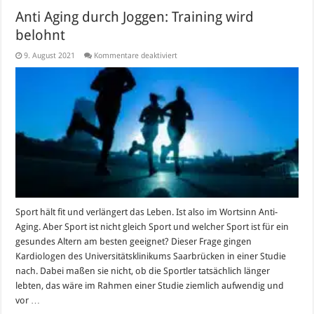
Anti Aging durch Joggen: Training wird
belohnt
für
9. August 2021
Kommentare deaktiviert
Anti
Aging
durch
Joggen:
Training
wird
belohnt
Sport hält fit und verlängert das Leben. Ist also im Wortsinn Anti-
Aging. Aber Sport ist nicht gleich Sport und welcher Sport ist für ein
gesundes Altern am besten geeignet? Dieser Frage gingen
Kardiologen des Universitätsklinikums Saarbrücken in einer Studie
nach. Dabei maßen sie nicht, ob die Sportler tatsächlich länger
lebten, das wäre im Rahmen einer Studie ziemlich aufwendig und
vor …