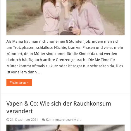
Als Mama hat man nicht nur einen 8 Stunden Job, indem man sich
um Trotzphasen, schlaflose Nächte, kranken Phasen und vieles mehr
kümmert, denn Mütter sind immer für die Kinder da und werden
dadurch häufig auch an ihre Grenzen gebracht. Die Me-Time für
Mütter kommt oftmals zu kurz oder ist sogar nur sehr selten da. Dies
ist vor allem dann …
Weiterlesen »
Vapen & Co: Wie sich der Rauchkonsum
verändert
für
21. Dezember 2021
Kommentare deaktiviert
Vapen
&
Co: