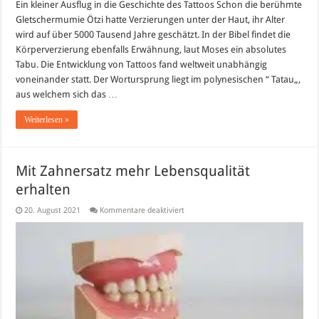
Ein kleiner Ausflug in die Geschichte des Tattoos Schon die berühmte
Gletschermumie Ötzi hatte Verzierungen unter der Haut, ihr Alter
wird auf über 5000 Tausend Jahre geschätzt. In der Bibel findet die
Körperverzierung ebenfalls Erwähnung, laut Moses ein absolutes
Tabu. Die Entwicklung von Tattoos fand weltweit unabhängig
voneinander statt. Der Wortursprung liegt im polynesischen “ Tatau„,
aus welchem sich das …
Weiterlesen »
Mit Zahnersatz mehr Lebensqualität
erhalten
für
20. August 2021
Kommentare deaktiviert
Mit
Zahnersatz
mehr
Lebensqualität
erhalten