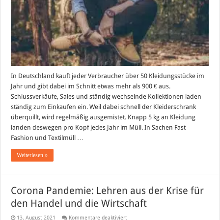
–
Gut
für
die
Umwelt
und
den
Geldbeutel
In Deutschland kauft jeder Verbraucher über 50 Kleidungsstücke im
Jahr und gibt dabei im Schnitt etwas mehr als 900 € aus.
Schlussverkäufe, Sales und ständig wechselnde Kollektionen laden
ständig zum Einkaufen ein. Weil dabei schnell der Kleiderschrank
überquillt, wird regelmäßig ausgemistet. Knapp 5 kg an Kleidung
landen deswegen pro Kopf jedes Jahr im Müll. In Sachen Fast
Fashion und Textilmüll …
Weiterlesen »
Corona Pandemie: Lehren aus der Krise für
den Handel und die Wirtschaft
für
13. August 2021
Kommentare deaktiviert