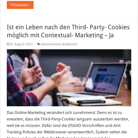
Weiterlesen »
Ist ein Leben nach den Third- Party- Cookies
möglich mit Contextual- Marketing – Ja
für
8. August 2021
Kommentare deaktiviert
Ist
ein
Leben
nach
den
Third-
Party-
Cookies
möglich
mit
Contextual-
Marketing
–
Ja
Das Online-Marketing verändert sich zunehmend. Denn es ist zu
erwarten, dass die Third-Party-Cookies langsam aussterben werden,
weil sie es müssen. Dafür sind die DSGVO-Vorschriften und Anti
Tracking Policies der Webbrowser verantwortlich. Zudem sehen die