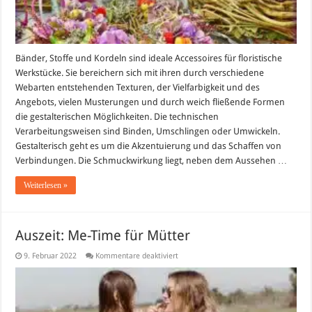
Bänder, Stoffe und Kordeln sind ideale Accessoires für floristische
Werkstücke. Sie bereichern sich mit ihren durch verschiedene
Webarten entstehenden Texturen, der Vielfarbigkeit und des
Angebots, vielen Musterungen und durch weich fließende Formen
die gestalterischen Möglichkeiten. Die technischen
Verarbeitungsweisen sind Binden, Umschlingen oder Umwickeln.
Gestalterisch geht es um die Akzentuierung und das Schaffen von
Verbindungen. Die Schmuckwirkung liegt, neben dem Aussehen …
Weiterlesen »
Auszeit: Me-Time für Mütter
für
9. Februar 2022
Kommentare deaktiviert
Auszeit:
Me-
Time
für
Mütter