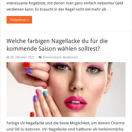
interessante Angebote, mit denen man ganz einfach nebenher Geld
verdienen kann. Es braucht in der Regel nicht viel mehr als …
Weiterlesen »
Welche farbigen Nagellacke du für die
kommende Saison wählen solltest?
für
28. Oktober 2021
Kommentare deaktiviert
Welche
farbigen
Nagellacke
du
für
die
kommende
Saison
wählen
solltest?
Farbige UV-Nagellacke sind die beste Möglichkeit, um deinen Charme
und Stil zu betonen. UV- Nagellacke sind haltbarer als herkömmliche