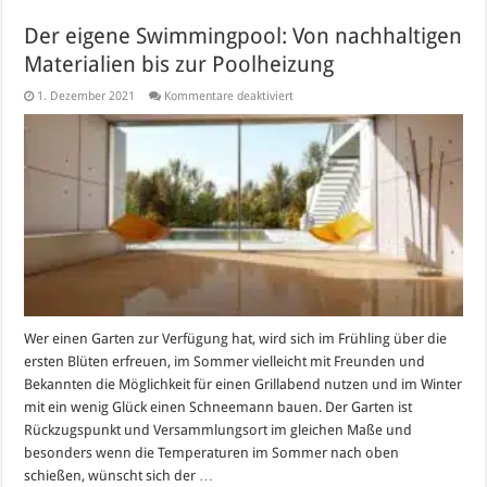
Der eigene Swimmingpool: Von nachhaltigen
Materialien bis zur Poolheizung
für
1. Dezember 2021
Kommentare deaktiviert
Der
eigene
Swimmingpool:
Von
nachhaltigen
Materialien
bis
zur
Poolheizung
Wer einen Garten zur Verfügung hat, wird sich im Frühling über die
ersten Blüten erfreuen, im Sommer vielleicht mit Freunden und
Bekannten die Möglichkeit für einen Grillabend nutzen und im Winter
mit ein wenig Glück einen Schneemann bauen. Der Garten ist
Rückzugspunkt und Versammlungsort im gleichen Maße und
besonders wenn die Temperaturen im Sommer nach oben
schießen, wünscht sich der …