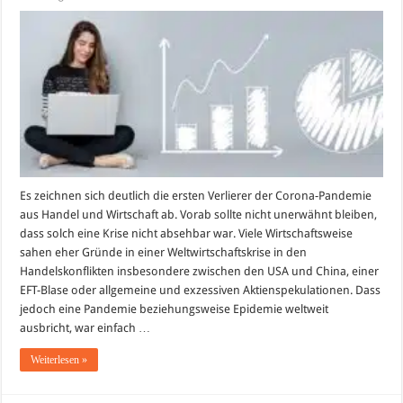
Corona
Pandemie:
Lehren
aus
der
Krise
für
den
Handel
und
die
Wirtschaft
Es zeichnen sich deutlich die ersten Verlierer der Corona-Pandemie
aus Handel und Wirtschaft ab. Vorab sollte nicht unerwähnt bleiben,
dass solch eine Krise nicht absehbar war. Viele Wirtschaftsweise
sahen eher Gründe in einer Weltwirtschaftskrise in den
Handelskonflikten insbesondere zwischen den USA und China, einer
EFT-Blase oder allgemeine und exzessiven Aktienspekulationen. Dass
jedoch eine Pandemie beziehungsweise Epidemie weltweit
ausbricht, war einfach …
Weiterlesen »