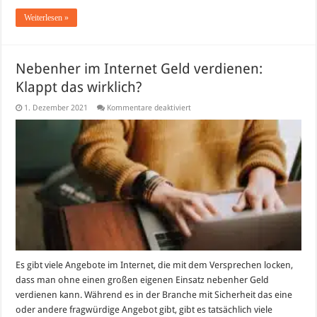
Weiterlesen »
Nebenher im Internet Geld verdienen:
Klappt das wirklich?
für
1. Dezember 2021
Kommentare deaktiviert
Nebenher
im
Internet
Geld
verdienen:
Klappt
das
wirklich?
Es gibt viele Angebote im Internet, die mit dem Versprechen locken,
dass man ohne einen großen eigenen Einsatz nebenher Geld
verdienen kann. Während es in der Branche mit Sicherheit das eine
oder andere fragwürdige Angebot gibt, gibt es tatsächlich viele