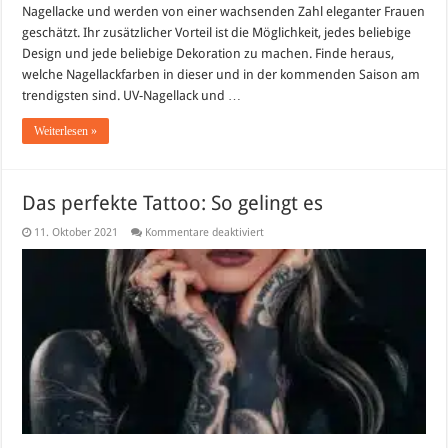
Nagellacke und werden von einer wachsenden Zahl eleganter Frauen
geschätzt. Ihr zusätzlicher Vorteil ist die Möglichkeit, jedes beliebige
Design und jede beliebige Dekoration zu machen. Finde heraus,
welche Nagellackfarben in dieser und in der kommenden Saison am
trendigsten sind. UV-Nagellack und …
Weiterlesen »
Das perfekte Tattoo: So gelingt es
für
11. Oktober 2021
Kommentare deaktiviert
Das
perfekte
Tattoo:
So
gelingt
es