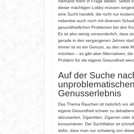
niemand mehr in Frage stellen. Selbst 
dieser mächtigen Lobby müssen eingest
eine Sucht handelt, die nicht nur kosten
nebenbei auch noch mit diversen Schad
gesundheitlichen Problemen bei den K
Es ist also wenig verwunderlich, dass s
gerade in den vergangenen Jahren star
immer ist es ein Genuss, au den viele M
möchten – es gibt aber Alternativen, di
Problem für die eigene Gesundheit wer
Auf der Suche na
unproblematische
Genusserlebnis
Das Thema Rauchen ist natürlich vor alle
eigene Gesundheit schwer zu debattiere
abzuwarten, Zigaretten, Zigarren oder 
konsumieren. Der Suchtfaktor ist schnel
dafür, dass man nur schwierig von dies