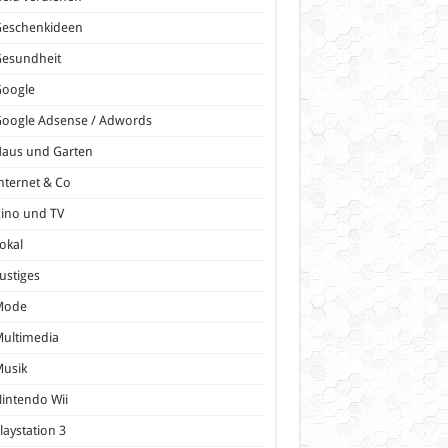
Geschenkideen
Gesundheit
Google
oogle Adsense / Adwords
Haus und Garten
nternet & Co
ino und TV
okal
ustiges
Mode
ultimedia
Musik
intendo Wii
laystation 3