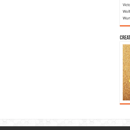
Vict
Wolf
Wund
Crea