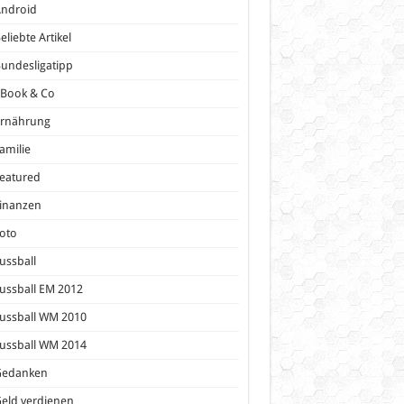
Android
eliebte Artikel
undesligatipp
eBook & Co
Ernährung
amilie
eatured
inanzen
oto
ussball
ussball EM 2012
ussball WM 2010
ussball WM 2014
Gedanken
eld verdienen