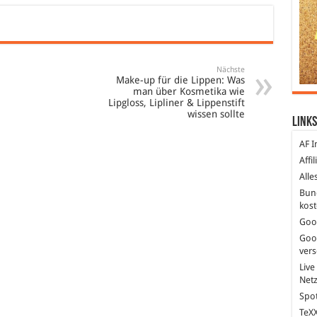
Nächste
Make-up für die Lippen: Was
man über Kosmetika wie
Lipgloss, Lipliner & Lippenstift
wissen sollte
Links
AF I
Affi
Alle
Bun
kost
Goo
Goo
ver
Live
Net
Spot
TeXX