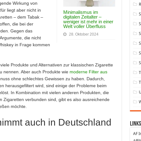
regende Wirkung von
r liegt aber nicht in
Minimalismus im
digitalen Zeitalter –
aretten – dem Tabak –
weniger ist mehr in einer
S
ffen, die bei der
Welt voller Überfluss
erden. Gegen das
S
28. Oktober 2024
Argumente, die nicht
S
Whiskey in Frage kommen
S
S
 viele Produkte und Alternativen zur klassischen Zigarette
h zu nennen. Aber auch Produkte wie
moderne Filter aus
T
nuss ohne schlechtes Gewissen zu haben. Dadurch,
T
en herausgefiltert wird, sind einige der Probleme beim
öst. In Kombination mit vielen anderen Produkten, die
en Zigaretten verbunden sind, gibt es also ausreichende
nießen möchte.
nimmt auch in Deutschland
Links
AF I
Affi