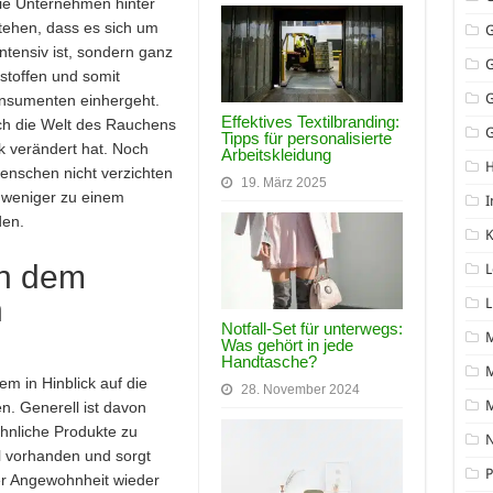
die Unternehmen hinter
ehen, dass es sich um
intensiv ist, sondern ganz
stoffen und somit
onsumenten einhergeht.
Effektives Textilbranding:
ich die Welt des Rauchens
G
Tipps für personalisierte
k verändert hat. Noch
Arbeitskleidung
enschen nicht verzichten
19. März 2025
e weniger zu einem
I
den.
K
ch dem
L
n
L
Notfall-Set für unterwegs:
Was gehört in jede
Handtasche?
M
m in Hinblick auf die
28. November 2024
n. Generell ist davon
ähnliche Produkte zu
N
l vorhanden und sorgt
P
er Angewohnheit wieder