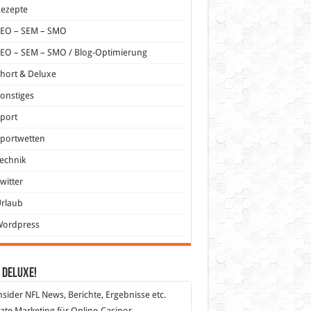
Rezepte
SEO – SEM – SMO
EO – SEM – SMO / Blog-Optimierung
hort & Deluxe
onstiges
port
portwetten
echnik
witter
Urlaub
Wordpress
 DeLuXe!
nsider
NFL News, Berichte, Ergebnisse etc.
liate Marketing
für Online-Casinos