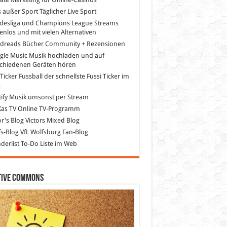
s außer Sport
Täglicher Live Sport
desliga und Champions League Streams
enlos und mit vielen Alternativen
dreads
Bücher Community + Rezensionen
gle Music
Musik hochladen und auf
schiedenen Geräten hören
 Ticker Fussball
der schnellste Fussi Ticker im
z
ify
Musik umsonst per Stream
as TV
Online TV-Programm
or's Blog
Victors Mixed Blog
s-Blog
VfL Wolfsburg Fan-Blog
erlist
To-Do Liste im Web
tive Commons