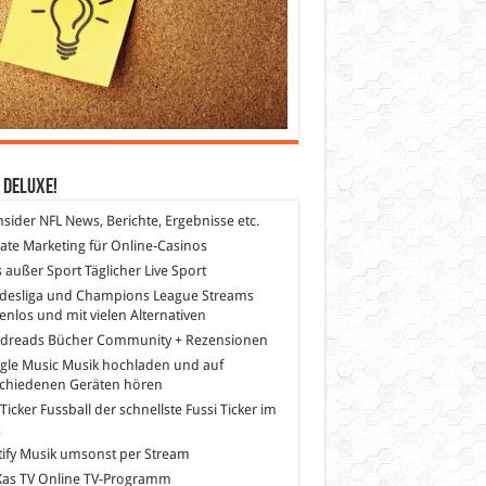
 DeLuXe!
nsider
NFL News, Berichte, Ergebnisse etc.
liate Marketing
für Online-Casinos
s außer Sport
Täglicher Live Sport
desliga und Champions League Streams
enlos und mit vielen Alternativen
dreads
Bücher Community + Rezensionen
gle Music
Musik hochladen und auf
schiedenen Geräten hören
 Ticker Fussball
der schnellste Fussi Ticker im
z
ify
Musik umsonst per Stream
as TV
Online TV-Programm