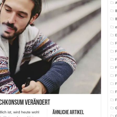
B
B
F
F
F
F
F
F
F
F
auchkonsum verändert
Ähnliche Artikel
ch ist, wird heute wohl
G