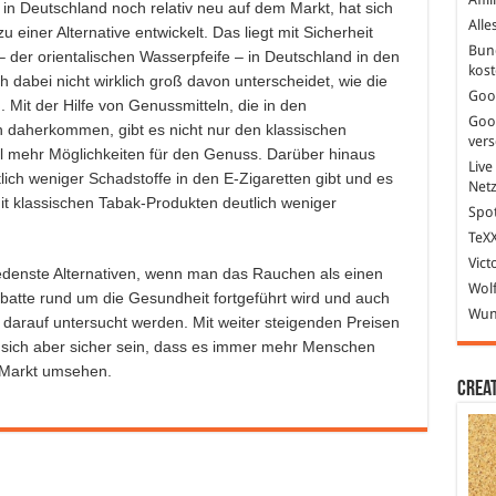
 in Deutschland noch relativ neu auf dem Markt, hat sich
Alle
einer Alternative entwickelt. Das liegt mit Sicherheit
Bun
 der orientalischen Wasserpfeife – in Deutschland in den
kost
dabei nicht wirklich groß davon unterscheidet, wie die
Goo
Mit der Hilfe von Genussmitteln, die in den
Goo
daherkommen, gibt es nicht nur den klassischen
ver
l mehr Möglichkeiten für den Genuss. Darüber hinaus
Live
lich weniger Schadstoffe in den E-Zigaretten gibt und es
Net
it klassischen Tabak-Produkten deutlich weniger
Spot
TeXX
Vict
hiedenste Alternativen, wenn man das Rauchen als einen
Wolf
ebatte rund um die Gesundheit fortgeführt wird und auch
Wund
k darauf untersucht werden. Mit weiter steigenden Preisen
 sich aber sicher sein, dass es immer mehr Menschen
m Markt umsehen.
Crea