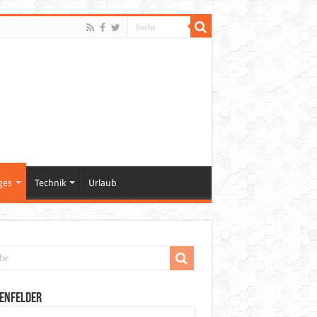
ges
Technik
Urlaub
enfelder