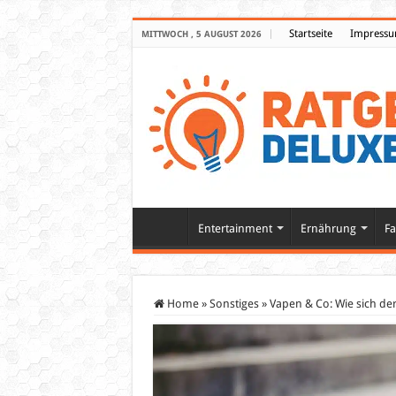
Startseite
Impress
MITTWOCH , 5 AUGUST 2026
Entertainment
Ernährung
Fa
Home
»
Sonstiges
»
Vapen & Co: Wie sich d