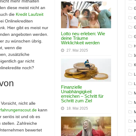
nicht mehr mithalten
en diese meist nicht an
auch die
Kredit Laufzeit
bei Onlinekrediten
ank. Hier gibt es meist nur
Lotto neu erleben: Wie
Kunden angeboten werden.
G
deine Träume
er zu wünschen übrig.
Wirklichkeit werden
t, wenn die
27. Mai 2025
hen, zusätzliche
I
gentlich gar nicht
K
nlinekredite noch?
L
 von
L
Finanzielle
Unabhängigkeit
erreichen – Schritt für
Schritt zum Ziel
M
Vorsicht, nicht alle
18. Mai 2025
rfahrungenscout.de
kann
 seriös ist und ob es
N
 stellen. Zahlreiche
Unternehmen bewertet
P