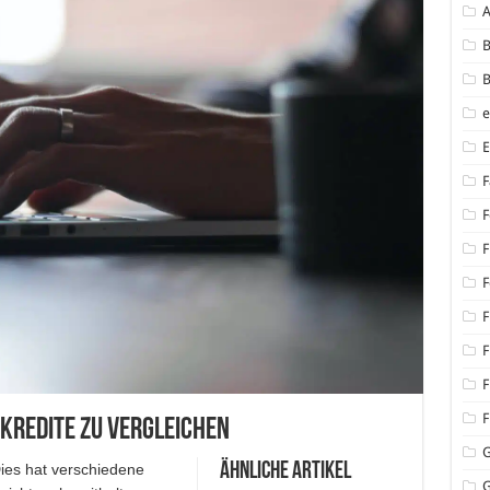
B
B
F
F
F
F
F
F
F
F
ekredite zu vergleichen
Ähnliche Artikel
Dies hat verschiedene
G