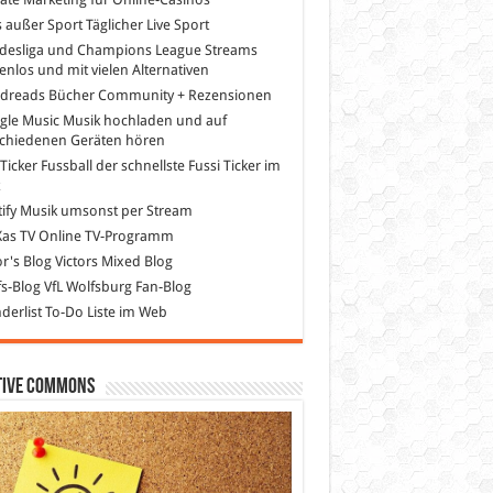
s außer Sport
Täglicher Live Sport
desliga und Champions League Streams
enlos und mit vielen Alternativen
dreads
Bücher Community + Rezensionen
gle Music
Musik hochladen und auf
schiedenen Geräten hören
 Ticker Fussball
der schnellste Fussi Ticker im
z
ify
Musik umsonst per Stream
as TV
Online TV-Programm
or's Blog
Victors Mixed Blog
s-Blog
VfL Wolfsburg Fan-Blog
erlist
To-Do Liste im Web
tive Commons