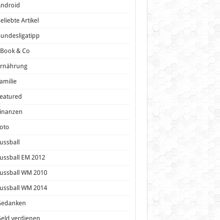
Android
eliebte Artikel
undesligatipp
eBook & Co
Ernährung
amilie
eatured
inanzen
oto
ussball
ussball EM 2012
ussball WM 2010
ussball WM 2014
Gedanken
eld verdienen