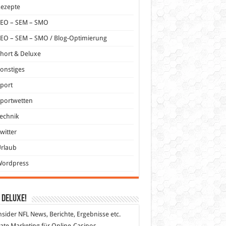
Rezepte
SEO – SEM – SMO
EO – SEM – SMO / Blog-Optimierung
hort & Deluxe
onstiges
port
portwetten
echnik
witter
Urlaub
Wordpress
 DeLuXe!
nsider
NFL News, Berichte, Ergebnisse etc.
liate Marketing
für Online-Casinos