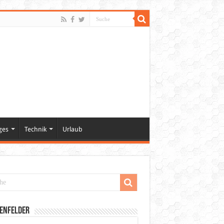
ges
Technik
Urlaub
enfelder