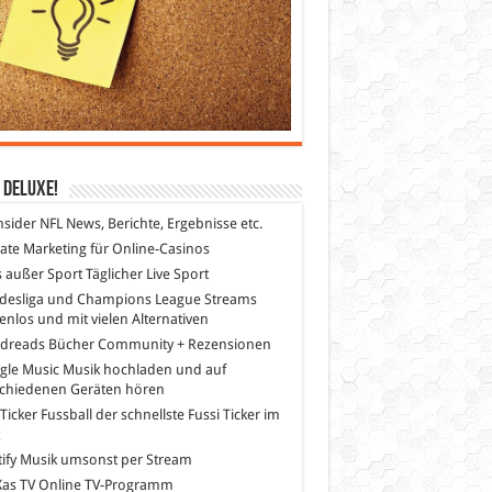
 DeLuXe!
nsider
NFL News, Berichte, Ergebnisse etc.
liate Marketing
für Online-Casinos
s außer Sport
Täglicher Live Sport
desliga und Champions League Streams
enlos und mit vielen Alternativen
dreads
Bücher Community + Rezensionen
gle Music
Musik hochladen und auf
schiedenen Geräten hören
 Ticker Fussball
der schnellste Fussi Ticker im
z
ify
Musik umsonst per Stream
as TV
Online TV-Programm