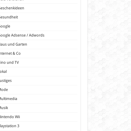
Geschenkideen
Gesundheit
Google
oogle Adsense / Adwords
Haus und Garten
nternet & Co
ino und TV
okal
ustiges
Mode
ultimedia
Musik
intendo Wii
laystation 3