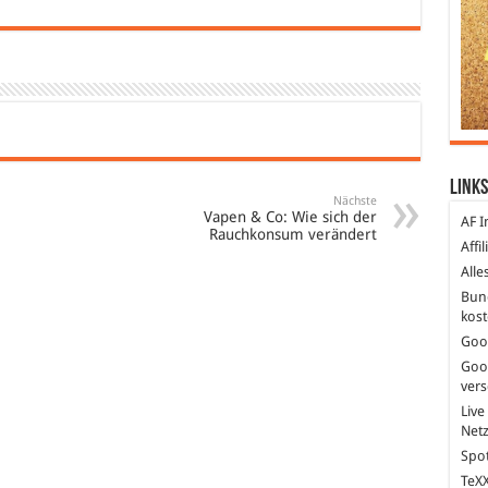
Links
Nächste
Vapen & Co: Wie sich der
AF I
Rauchkonsum verändert
Affi
Alle
Bun
kost
Goo
Goo
ver
Live
Net
Spot
TeXX