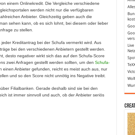
von einem Onlinekredit. Die Vergleiche verschiedene
Alle
gleichsportalen werden nicht nur die verfügbaren
Bun
ahlreichen Anbieter. Gleichzeitig geben auch die
kost
n sehen kann, ob es sich lohnt, bei diesem oder lieber
Goo
nfrage zu stellen.
Goo
ver
s jeder Kreditantrag bei der Schufa vermerkt wird. Aus
Live
träge bei den verschiedenen Anbietern gestellt werden.
Net
t, desto negativer wirkt sich das auf den Schufa-Score
Spot
ens zwei Anfragen gestellt werden sollten, um den
Schufa-
TeXX
n einen Anbieter gefunden, reicht es meist auch aus, nur
Vict
llen und so den Score nicht unnötig ins Negative treibt.
Wolf
Wund
nüber Filialbanken. Gerade deshalb sind sie bei den
ich ist immer sinnvoll und auch, ob der Anbieter seriös
Crea