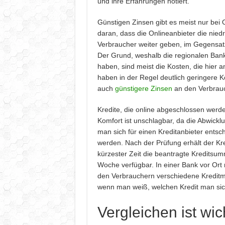
und ihre Erfahrungen notiert.
Günstigen Zinsen gibt es meist nur bei O
daran, dass die Onlineanbieter die nied
Verbraucher weiter geben, im Gegensat
Der Grund, weshalb die regionalen Ban
haben, sind meist die Kosten, die hier a
haben in der Regel deutlich geringere 
auch
günstigere Zinsen
an den Verbrau
Kredite, die online abgeschlossen werd
Komfort ist unschlagbar, da die Abwickl
man sich für einen Kreditanbieter entsc
werden. Nach der Prüfung erhält der Kr
kürzester Zeit die beantragte Kreditsum
Woche verfügbar. In einer Bank vor Ort
den Verbrauchern verschiedene Kreditmo
wenn man weiß, welchen Kredit man sich 
Vergleichen ist wic