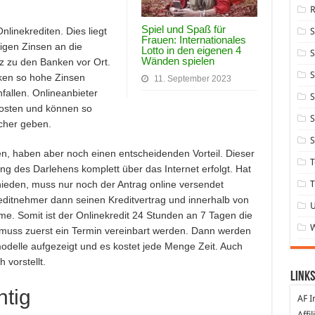
Spiel und Spaß für
nlinekrediten. Dies liegt
Frauen: Internationales
rigen Zinsen an die
Lotto in den eigenen 4
S
Wänden spielen
z zu den Banken vor Ort.
S
ken so hohe Zinsen
11. September 2023
nfallen. Onlineanbieter
S
Kosten und können so
S
cher geben.
S
en, haben aber noch einen entscheidenden Vorteil. Dieser
T
ung des Darlehens komplett über das Internet erfolgt. Hat
T
hieden, muss nur noch der Antrag online versendet
editnehmer dann seinen Kreditvertrag und innerhalb von
me. Somit ist der Onlinekredit 24 Stunden an 7 Tagen die
 muss zuerst ein Termin vereinbart werden. Dann werden
delle aufgezeigt und es kostet jede Menge Zeit. Auch
vorstellt.
Links
htig
AF I
Affi