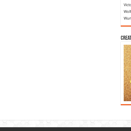
Vict
Wolf
Wund
Crea