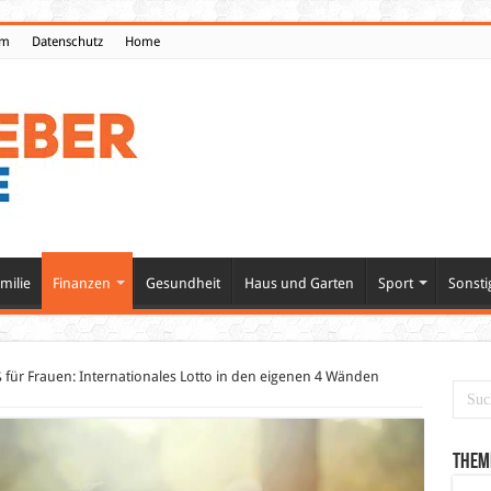
um
Datenschutz
Home
milie
Finanzen
Gesundheit
Haus und Garten
Sport
Sonsti
 für Frauen: Internationales Lotto in den eigenen 4 Wänden
Them