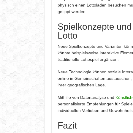
physisch einen Lottoladen besuchen m
getippt werden.
Spielkonzepte und
Lotto
Neue Spielkonzepte und Varianten kön
könnte beispielsweise interaktive Eleme
traditionelle Lottospiel ergänzen.
Neue Technologie können soziale Interak
online in Gemeinschaften austauschen, 
ihrer geografischen Lage.
Mithilfe von Datenanalyse und
Künstlich
personalisierte Empfehlungen für Spiel
individuellen Vorlieben und Gewohnheite
Fazit