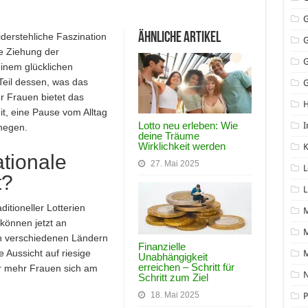
Ähnliche Artikel
iderstehliche Faszination
e Ziehung der
einem glücklichen
 Teil dessen, was das
G
r Frauen bietet das
it, eine Pause vom Alltag
Lotto neu erleben: Wie
I
hegen.
deine Träume
Wirklichkeit werden
K
tionale
27. Mai 2025
L
t?
L
ditioneller Lotterien
können jetzt an
M
in verschiedenen Ländern
Finanzielle
ie Aussicht auf riesige
Unabhängigkeit
erreichen – Schritt für
r mehr Frauen sich am
N
Schritt zum Ziel
18. Mai 2025
P