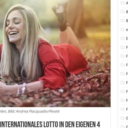
B
B
F
F
F
F
F
F
F
F
elen, Bild: Andrea Piacquadio/Pexels
Internationales Lotto in den eigenen 4
G