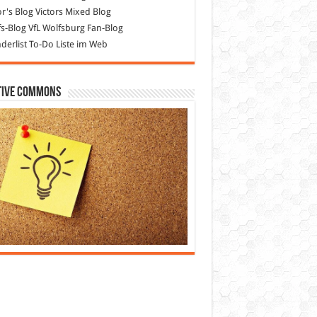
or's Blog
Victors Mixed Blog
s-Blog
VfL Wolfsburg Fan-Blog
erlist
To-Do Liste im Web
tive Commons