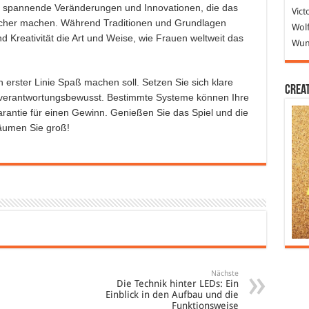
ht spannende Veränderungen und Innovationen, die das
Vict
icher machen. Während Traditionen und Grundlagen
Wolf
d Kreativität die Art und Weise, wie Frauen weltweit das
Wund
n erster Linie Spaß machen soll. Setzen Sie sich klare
Crea
e verantwortungsbewusst. Bestimmte Systeme können Ihre
rantie für einen Gewinn. Genießen Sie das Spiel und die
räumen Sie groß!
Nächste
Die Technik hinter LEDs: Ein
Einblick in den Aufbau und die
Funktionsweise