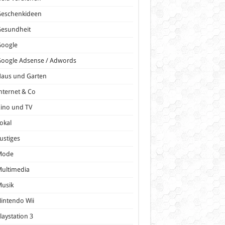
Geschenkideen
Gesundheit
Google
oogle Adsense / Adwords
Haus und Garten
nternet & Co
ino und TV
okal
ustiges
Mode
ultimedia
Musik
intendo Wii
laystation 3