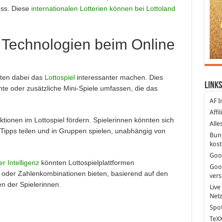
uss. Diese
internationalen Lotterien können bei Lottoland
 Technologien beim Online
nten dabei das
Lottospiel
interessanter machen. Dies
Links
nte oder zusätzliche Mini-Spiele umfassen, die das
AF I
Affi
tionen im Lottospiel fördern. Spielerinnen könnten sich
Alle
Tipps teilen und in Gruppen spielen, unabhängig von
Bun
kost
Goo
er Intelligenz
könnten Lottospielplattformen
Goo
e oder Zahlenkombinationen bieten, basierend auf den
ver
n der Spielerinnen.
Live
Net
Spot
TeXX