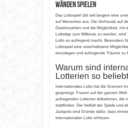
Wänden spielen
Das Lottospiel übt seit langem eine unw
auf Menschen aus. Die Vorfreude auf di
Gewinnzahlen und die Möglichkeit, mit 
Lottotipp zum Millionär zu werden, sind
Lotto so aufregend macht. Besonders fü
Lottospiel eine unterhaltsame Möglichke
einzulegen und aufregende Träume zu 
Warum sind interna
Lotterien so belieb
Internationales Lotto hat die Grenzen tra
gesprengt. Frauen auf der ganzen Welt 
aufregenden Lotterien teilnehmen, die 
stattfinden. Die Vielfalt der Spiele und d
Jackpots sind Gründe dafür, dass imme
internationalen Lotto erfreuen.