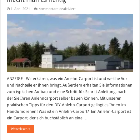
für
1. April 2021
Kommentare deaktiviert
Bauen
Sie
Ihren
eigenen
Anlehn-
Carport:
So
macht
man
es
richtig
ANZEIGE - Wir erklären, was ein Anlehn-Carport ist und welche Vor-
und Nachteile er Ihnen bringt. Außerdem erhalten Sie Informationen
zum typischen Aufbau und eine Schritt-für-Schritt-Anleitung, nach
der Sie Ihren Anlehncarport selber bauen können. Mit unseren
praktischen Tipps für den DIY-Anlehn-Carport gelingt es Ihnen im
Handumdrehen! Was ist ein Anlehn-Carport? Ein Anlehn-Carport ist
ein Carport, der sich buchstäblich an eine …
Weiterlesen »