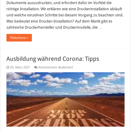
Dokumente auszudrucken, und erfordert dafür im Vorfeld die
richtige Installation. Wir erklären wie eine Druckerinstallation abläuft
und welche einzelnen Schritte bei diesem Vorgang zu beachten sind.
Was bedeutet eine Drucker-Installation? Auf dem Markt gibt es
zahlreiche Druckerhersteller und Druckermodelle, die …
Weiterlesen »
Ausbildung während Corona: Tipps
für
29. März 2021
Kommentare deaktiviert
Ausbildung
während
Corona:
Tipps