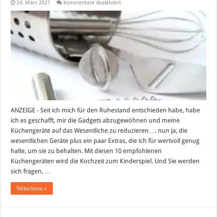
für
24. März 2021
Kommentare deaktiviert
10
Der
besten
Küchenhelfer,
die
Ihnen
Zeit
und
Geld
sparen
ANZEIGE - Seit ich mich für den Ruhestand entschieden habe, habe
ich es geschafft, mir die Gadgets abzugewöhnen und meine
Küchengeräte auf das Wesentliche zu reduzieren…. nun ja, die
wesentlichen Geräte plus ein paar Extras, die ich für wertvoll genug
halte, um sie zu behalten. Mit diesen 10 empfohlenen
Küchengeräten wird die Kochzeit zum Kinderspiel. Und Sie werden
sich fragen, …
Weiterlesen »