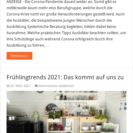
ANZEIGE - Die Corona-Pandemie dauert weiter an. Somit gibt es
mittlerweile kaum mehr eine Berufsgruppe, welche durch die
Corona-Krise nicht vor große Herausforderungen gestellt wird. Auch
die Ausbilder, die beispielsweise jungen Menschen durch die
Ausbildung Systemische Beratung begleiten, bilden dabei keine
Ausnahme. Welche praktischen Tipps Ausbilder beachten sollten, um
ihre Schützlinge auch während Corona erfolgreich durch ihre
Ausbildung zu führen, …
Weiterlesen »
Frühlingtrends 2021: Das kommt auf uns zu
für
26. März 2021
Kommentare deaktiviert
Frühlingtrends
2021:
Das
kommt
auf
uns
zu