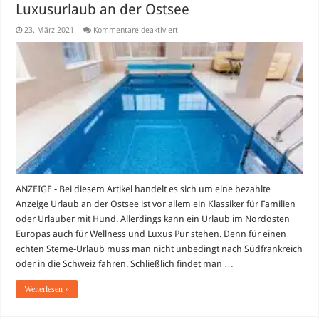
Luxusurlaub an der Ostsee
für
23. März 2021
Kommentare deaktiviert
Luxusurlaub
an
der
Ostsee
ANZEIGE - Bei diesem Artikel handelt es sich um eine bezahlte
Anzeige Urlaub an der Ostsee ist vor allem ein Klassiker für Familien
oder Urlauber mit Hund. Allerdings kann ein Urlaub im Nordosten
Europas auch für Wellness und Luxus Pur stehen. Denn für einen
echten Sterne-Urlaub muss man nicht unbedingt nach Südfrankreich
oder in die Schweiz fahren. Schließlich findet man …
Weiterlesen »