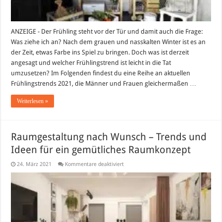
ANZEIGE - Der Frühling steht vor der Tür und damit auch die Frage:
Was ziehe ich an? Nach dem grauen und nasskalten Winter ist es an
der Zeit, etwas Farbe ins Spiel zu bringen. Doch was ist derzeit
angesagt und welcher Frühlingstrend ist leicht in die Tat
umzusetzen? Im Folgenden findest du eine Reihe an aktuellen
Frühlingstrends 2021, die Männer und Frauen gleichermaßen …
Weiterlesen »
Raumgestaltung nach Wunsch – Trends und
Ideen für ein gemütliches Raumkonzept
für
24. März 2021
Kommentare deaktiviert
Raumgestaltung
nach
Wunsch
–
Trends
und
Ideen
für
ein