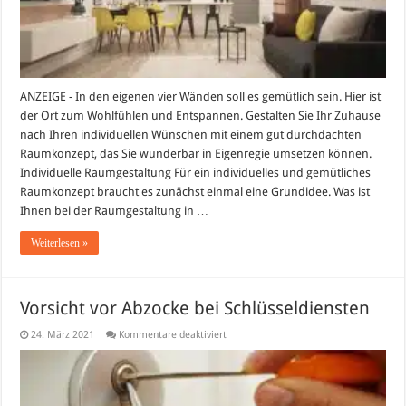
gemütliches
Raumkonzept
ANZEIGE - In den eigenen vier Wänden soll es gemütlich sein. Hier ist
der Ort zum Wohlfühlen und Entspannen. Gestalten Sie Ihr Zuhause
nach Ihren individuellen Wünschen mit einem gut durchdachten
Raumkonzept, das Sie wunderbar in Eigenregie umsetzen können.
Individuelle Raumgestaltung Für ein individuelles und gemütliches
Raumkonzept braucht es zunächst einmal eine Grundidee. Was ist
Ihnen bei der Raumgestaltung in …
Weiterlesen »
Vorsicht vor Abzocke bei Schlüsseldiensten
für
24. März 2021
Kommentare deaktiviert
Vorsicht
vor
Abzocke
bei
Schlüsseldiensten