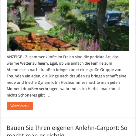
Gartenpartys
–
Inspiration
für
Zusammenkünfte
im
Freien,
vom
Familiengrillfest
bis
zum
Abendessen
mit
Freunden
ANZEIGE - Zusammenkünfte im Freien sind die perfekte Art, das
warme Wetter zu feiern. Egal, ob Sie einfach die Familie zum
Abendessen nach draußen bringen oder eine große Gruppe von
Freunden einladen, die Dinge nach draußen zu bringen schafft eine
neue und frische Dynamik. Im Hochsommer möchte man jeden
Moment draußen verbringen, während es im Herbst manchmal
nichts Schöneres gibt, …
Weiterlesen »
Bauen Sie Ihren eigenen Anlehn-Carport: So
macht man es richtig