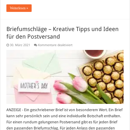
Weiterlesen »
Briefumschläge – Kreative Tipps und Ideen
für den Postversand
für
30. März 2021
Kommentare deaktiviert
Briefumschläge
–
Kreative
Tipps
und
Ideen
für
den
Postversand
ANZEIGE - Ein geschriebener Brief ist von besonderem Wert. Ein Brief
kann sehr persönlich sein und eine individuelle Botschaft enthalten.
Für einen rundum gelungenen Postversand gibt es für jeden Brief
den passenden Briefumschlag. Für jeden Anlass den passenden