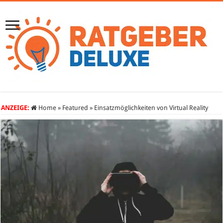
ANZEIGE:
Home
»
Featured
»
Einsatzmöglichkeiten von Virtual Reality