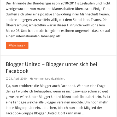
2010/2011:
Die Hinrunde der Bundesligasaison 2010/2011 ist gelaufen und nicht
Kleine
wenige wurden von manchen Mannschaften überrascht. Einige Fans
Hinrunden-
Analyse
durften sich über eine positive Entwicklung ihrer Mannschaft freuen,
andere hingegen verzweifeln völlig mit dem Stand ihres Teams. Die
Überraschung schlechthin war in dieser Hinrunde wohl vor allem
Mainz 05. Und ich persönlich gönne es ihnen ungemein, dass sie auf
einem internationalen Tabellenplatz …
Weiterlesen »
Blogger United – Blogger unter sich bei
Facebook
für
24. April 2010
Kommentare deaktiviert
Blogger
United
Tja, nun erobbern die Blogger auch Facebook. War nur eine Frage
–
der Zeit würde ich behaupten, wenn es nicht sowieso schon soweit
Blogger
unter
gewesen wäre. Unter Blogger United könnt auch Ihr dabei sein. Es ist
sich
eine Fanpage welche alle Blogger vereinen möchte. Um noch mehr
bei
Facebook
in die Blogosphäre einzutauchen, bin ich nun auch Mitglied der
Facebook-Gruppe Blogger United. Dort kann man …