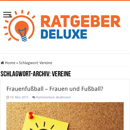
Home
»
Schlagwort:
Vereine
Schlagwort-Archiv:
Vereine
Frauenfußball – Frauen und Fußball?
für
19. Mai 2015
Kommentare deaktiviert
Frauenfußball
–
Frauen
und
Fußball?