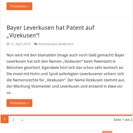
Weiterlesen »
Bayer Leverkusen hat Patent auf
„Vizekusen“!
für
12. April 2010
Kommentare deaktiviert
Bayer
Leverkusen
Nun wird mit den blamablen Image auch noch Geld gemacht! Bayer
hat
Patent
Leverkusen hat sich den Namen „Vizekusen“ beim Patentamt in
auf
„Vizekusen“!
München gesichert. Irgendwie hört sich das schon sehr komisch an.
Die meist mit Hohn und Spott auferlegten Leverkusener sichern sich
die Namensrechte für „Vizekusen“. Der Name Vizekusen stammt aus
der Mischung Vizemeister und Leverkusen und enstand in etwa vor
ca. …
Weiterlesen »
1
2
»
Seite 1 von 2