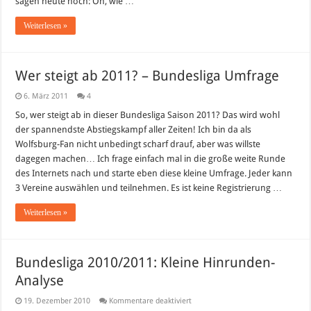
sagen heute noch: Oh, wie …
schön…
Weiterlesen »
Wer steigt ab 2011? – Bundesliga Umfrage
6. März 2011
4
So, wer steigt ab in dieser Bundesliga Saison 2011? Das wird wohl
der spannendste Abstiegskampf aller Zeiten! Ich bin da als
Wolfsburg-Fan nicht unbedingt scharf drauf, aber was willste
dagegen machen… Ich frage einfach mal in die große weite Runde
des Internets nach und starte eben diese kleine Umfrage. Jeder kann
3 Vereine auswählen und teilnehmen. Es ist keine Registrierung …
Weiterlesen »
Bundesliga 2010/2011: Kleine Hinrunden-
Analyse
für
19. Dezember 2010
Kommentare deaktiviert
Bundesliga