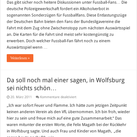
fordert
Das gibt sicher noch heitere Diskussionen unter Fussball-Fans… Die
Alkoholverbot
deutsche Polizeigewerkschaft fordert ein Alkoholverbot in
in
Fan-
sogenannten Sonderzügen für Fussballfans. Diese Entlastungszüge
Zügen
der Deutschen Bahn bieten den Fans der Bundesligavereine die
der
Deutschen
Fahrt mit dem Zug ohne Zwischenstopp zum nächsten Auswärtsspiel
Bahn
an. Die Karten für die Fahrt sind meist sehr kostengünstig zu
erwerben. Doch welcher Fussball-Fan fährt noch zu einem
Auswärtsspiel wenn …
Weiterlesen »
Da soll noch mal einer sagen, in Wolfsburg
sei nichts schön…
für
20. März 2011
Kommentare deaktiviert
Da
soll
„Ich war sofort Feuer und Flamme. Ich hätte zum jetzigen Zeitpunkt
noch
keinen anderen Verein als den VfL übernommen. Ich bin froh, wieder
mal
einer
hier zu sein und freue mich auf eine gute Zusammenarbeit.“ Das
sagen,
waren mitunter die ersten Worte, die Felix Magath bei der Rückkehr
in
Wolfsburg
in Wolfsburg sagte. Und auch Frau und Kinder von Magath, „die
sei
nichts