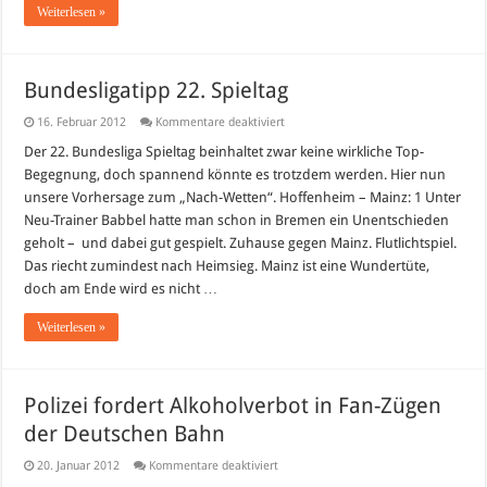
Weiterlesen »
Bundesligatipp 22. Spieltag
für
16. Februar 2012
Kommentare deaktiviert
Bundesligatipp
22.
Der 22. Bundesliga Spieltag beinhaltet zwar keine wirkliche Top-
Spieltag
Begegnung, doch spannend könnte es trotzdem werden. Hier nun
unsere Vorhersage zum „Nach-Wetten“. Hoffenheim – Mainz: 1 Unter
Neu-Trainer Babbel hatte man schon in Bremen ein Unentschieden
geholt – und dabei gut gespielt. Zuhause gegen Mainz. Flutlichtspiel.
Das riecht zumindest nach Heimsieg. Mainz ist eine Wundertüte,
doch am Ende wird es nicht …
Weiterlesen »
Polizei fordert Alkoholverbot in Fan-Zügen
der Deutschen Bahn
für
20. Januar 2012
Kommentare deaktiviert
Polizei