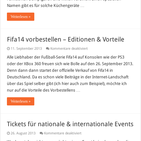
Namen gibt es für solche Küchengeräte …
Weiterlesen »
Fifa14 vorbestellen – Editionen & Vorteile
für
11. September 2013
Kommentare deaktiviert
Fifa14
vorbestellen
Alle Liebhaber der Fußball-Serie Fifa14 auf Konsolen wie der PS3
–
oder der XBox 360 freuen sich wie Bolle auf den 26. September 2013.
Editionen
&
Denn dann dann startet der offizielle Verkauf von Fifa14 in
Vorteile
Deutschland. Da es schon viele Beiträge in der Internet-Landschaft
über das Spiel selber gibt (ich hier auch zum Beispiel), möchte ich
nur auf die Vorteile des Vorbestellens …
Weiterlesen »
Tickets für nationale & internationale Events
für
26. August 2013
Kommentare deaktiviert
Tickets