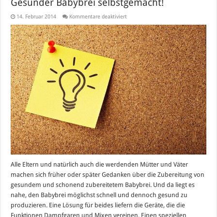
Gesunder Babybrei selbstgemacht!
für
14. Februar 2014
Kommentare deaktiviert
Dampfgarer
und
Mixer
in
einem
Gerät
–
Gesunder
Babybrei
selbstgemacht!
Alle Eltern und natürlich auch die werdenden Mütter und Väter
machen sich früher oder später Gedanken über die Zubereitung von
gesundem und schonend zubereitetem Babybrei. Und da liegt es
nahe, den Babybrei möglichst schnell und dennoch gesund zu
produzieren. Eine Lösung für beides liefern die Geräte, die die
Funktionen Dampfgaren und Mixen vereinen. Einen speziellen