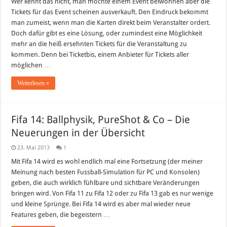
für
Wer kennt das nicht, man möchte einem Event beiwohnen aber die
nationale
Tickets für das Event scheinen ausverkauft. Den Eindruck bekommt
&
internationale
man zumeist, wenn man die Karten direkt beim Veranstalter ordert.
Events
Doch dafür gibt es eine Lösung, oder zumindest eine Möglichkeit
mehr an die heiß ersehnten Tickets für die Veranstaltung zu
kommen. Denn bei Ticketbis, einem Anbieter für Tickets aller
möglichen …
Weiterlesen »
Fifa 14: Ballphysik, PureShot & Co – Die
Neuerungen in der Übersicht
23. Mai 2013
1
Mit Fifa 14 wird es wohl endlich mal eine Fortsetzung (der meiner
Meinung nach besten Fussball-Simulation für PC und Konsolen)
geben, die auch wirklich fühlbare und sichtbare Veränderungen
bringen wird. Von Fifa 11 zu Fifa 12 oder zu Fifa 13 gab es nur wenige
und kleine Sprünge. Bei Fifa 14 wird es aber mal wieder neue
Features geben, die begeistern …