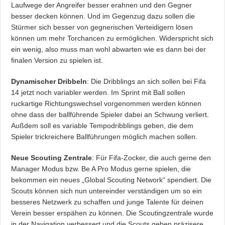
Laufwege der Angreifer besser erahnen und den Gegner
besser decken können. Und im Gegenzug dazu sollen die
Stürmer sich besser von gegnerischen Verteidigern lösen
können um mehr Torchancen zu ermöglichen. Widerspricht sich
ein wenig, also muss man wohl abwarten wie es dann bei der
finalen Version zu spielen ist.
Dynamischer Dribbeln
: Die Dribblings an sich sollen bei Fifa
14 jetzt noch variabler werden. Im Sprint mit Ball sollen
ruckartige Richtungswechsel vorgenommen werden können
ohne dass der ballführende Spieler dabei an Schwung verliert.
Außdem soll es variable Tempodribblings geben, die dem
Spieler trickreichere Ballführungen möglich machen sollen.
Neue Scouting Zentrale
: Für Fifa-Zocker, die auch gerne den
Manager Modus bzw. Be A Pro Modus gerne spielen, die
bekommen ein neues „Global Scouting Network“ spendiert. Die
Scouts können sich nun untereinder verständigen um so ein
besseres Netzwerk zu schaffen und junge Talente für deinen
Verein besser erspähen zu können. Die Scoutingzentrale wurde
in der Navigation verbessert und die Scouts geben präzisere