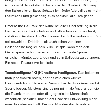
bringen soll. Auf der PS3 mit der klassischen Tastenbelegung
ist das wohl derzeit die L2 Taste, die den Spieler in Richtung
des Balles blicken lässt. Schätze ich. Jedenfalls soll es so mehr
realistische und gleichzeitig auch spektakuläre Tore geben.
Protect the Ball
: Wie der Name bei einer Übersetzung in die
Deutsche Sprache (Schütze den Ball) schon vermuten lässt,
soll dieses Feature das Abschirmen des Balles verbessern. Das
soll sowohl bei Dribblings als auch schon vor einer
Ballannahme möglich sein. Zum Beispiel kann man den
Gegenspieler schon bei einem Pass, der beide Spieler
erreichen könnte, abdrängen und so in Ballbesitz zu gelangen.
Ein nettes Feature wie ich finde.
Teamintelligenz / KI (Künstliche Intelligenz):
Das bekommt
man jedesmal zu hören, aber es wird auch wirklich
kontinuierlich von Version zu Version bei der Fifa-Serie von EA
Sports besser. Meistens sind es nur minimale Änderungen die
die Teamkameraden oder die gegnerische Mannschaft
wesentlich „schlauer“ macht, am Ende der Entwicklung merkt
man dies aber auch oft. Bei Fifa 14 sollen die Verteidiger