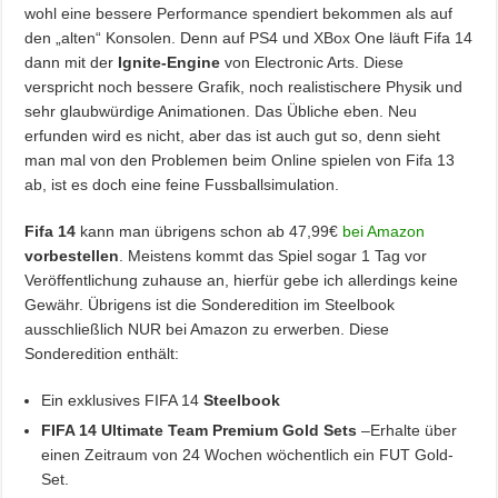
wohl eine bessere Performance spendiert bekommen als auf
den „alten“ Konsolen. Denn auf PS4 und XBox One läuft Fifa 14
dann mit der
Ignite-Engine
von Electronic Arts. Diese
verspricht noch bessere Grafik, noch realistischere Physik und
sehr glaubwürdige Animationen. Das Übliche eben. Neu
erfunden wird es nicht, aber das ist auch gut so, denn sieht
man mal von den Problemen beim Online spielen von Fifa 13
ab, ist es doch eine feine Fussballsimulation.
Fifa 14
kann man übrigens schon ab 47,99€
bei Amazon
vorbestellen
. Meistens kommt das Spiel sogar 1 Tag vor
Veröffentlichung zuhause an, hierfür gebe ich allerdings keine
Gewähr. Übrigens ist die Sonderedition im Steelbook
ausschließlich NUR bei Amazon zu erwerben. Diese
Sonderedition enthält:
Ein exklusives FIFA 14
Steelbook
FIFA 14 Ultimate Team Premium Gold Sets
–Erhalte über
einen Zeitraum von 24 Wochen wöchentlich ein FUT Gold-
Set.