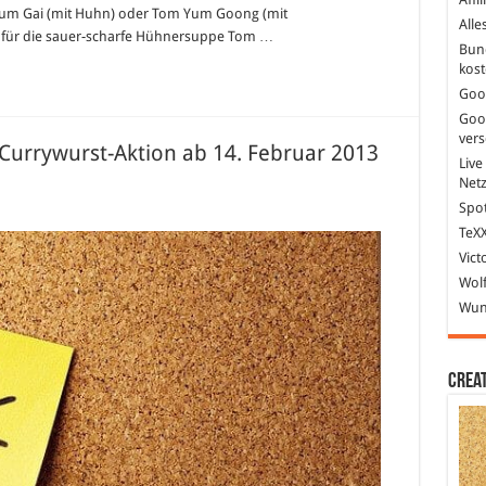
Yum Gai (mit Huhn) oder Tom Yum Goong (mit
Alle
t für die sauer-scharfe Hühnersuppe Tom …
Bun
kost
Goo
Goo
ver
urrywurst-Aktion ab 14. Februar 2013
Live
Net
Spot
e
TeXX
Currywurst
mmt
Vict
Wolf
rrywurst-
ion
Wund
bruar
13
Crea
Donalds