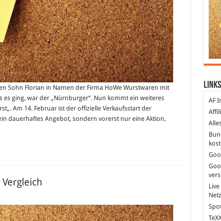
Links
essen Sohn Florian in Namen der Firma HoWe Wurstwaren mit
es ging, war der „Nürnburger“. Nun kommt ein weiteres
AF I
. Am 14. Februar ist der offizielle Verkaufsstart der
Affi
in dauerhaftes Angebot, sondern vorerst nur eine Aktion,
Alle
Bun
kost
Goo
Goo
ver
 Vergleich
Live
Net
Spot
TeXX