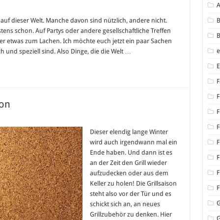
auf dieser Welt. Manche davon sind nützlich, andere nicht.
B
ens schon. Auf Partys oder andere gesellschaftliche Treffen
B
r etwas zum Lachen. Ich möchte euch jetzt ein paar Sachen
h und speziell sind. Also Dinge, die die Welt …
t
F
F
son
F
F
r
Dieser elendig lange Winter
wird auch irgendwann mal ein
F
ison
Ende haben. Und dann ist es
F
an der Zeit den Grill wieder
F
aufzudecken oder aus dem
Keller zu holen! Die Grillsaison
F
steht also vor der Tür und es
schickt sich an, an neues
Grillzubehör zu denken. Hier
G