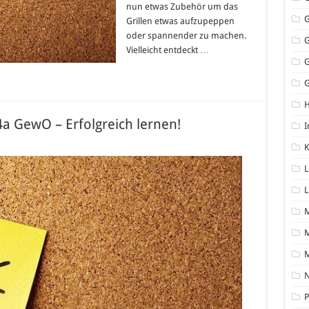
nun etwas Zubehör um das
Grillen etwas aufzupeppen
oder spannender zu machen.
Vielleicht entdeckt …
G
 GewO – Erfolgreich lernen!
I
K
L
L
M
N
P