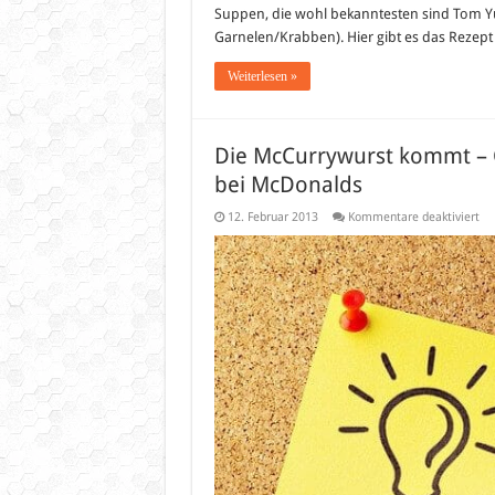
Suppen, die wohl bekanntesten sind Tom 
Garnelen/Krabben). Hier gibt es das Rezep
Weiterlesen »
Die McCurrywurst kommt – C
bei McDonalds
für
12. Februar 2013
Kommentare deaktiviert
Di
Mc
ko
–
Cu
Akt
ab
14.
Fe
20
bei
Mc