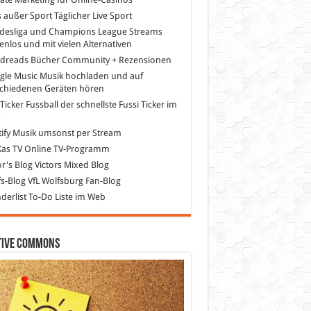
s außer Sport
Täglicher Live Sport
desliga und Champions League Streams
enlos und mit vielen Alternativen
dreads
Bücher Community + Rezensionen
gle Music
Musik hochladen und auf
schiedenen Geräten hören
 Ticker Fussball
der schnellste Fussi Ticker im
z
ify
Musik umsonst per Stream
as TV
Online TV-Programm
or's Blog
Victors Mixed Blog
s-Blog
VfL Wolfsburg Fan-Blog
erlist
To-Do Liste im Web
tive Commons