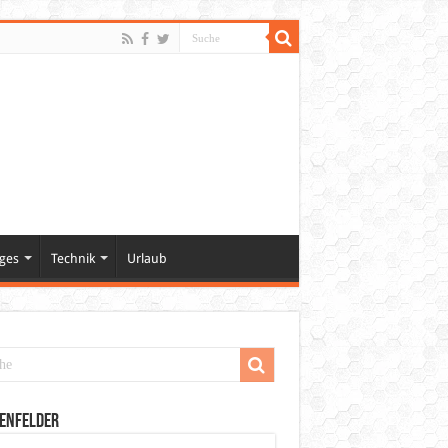
ges
Technik
Urlaub
enfelder