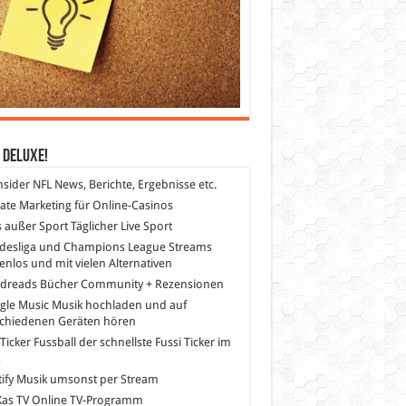
 DeLuXe!
nsider
NFL News, Berichte, Ergebnisse etc.
liate Marketing
für Online-Casinos
s außer Sport
Täglicher Live Sport
desliga und Champions League Streams
enlos und mit vielen Alternativen
dreads
Bücher Community + Rezensionen
gle Music
Musik hochladen und auf
schiedenen Geräten hören
 Ticker Fussball
der schnellste Fussi Ticker im
z
ify
Musik umsonst per Stream
as TV
Online TV-Programm