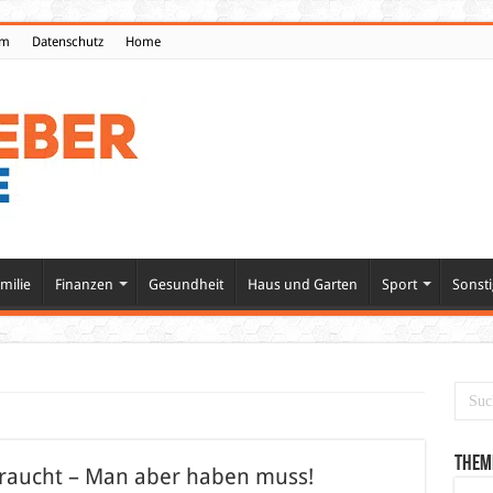
um
Datenschutz
Home
milie
Finanzen
Gesundheit
Haus und Garten
Sport
Sonsti
Them
 braucht – Man aber haben muss!