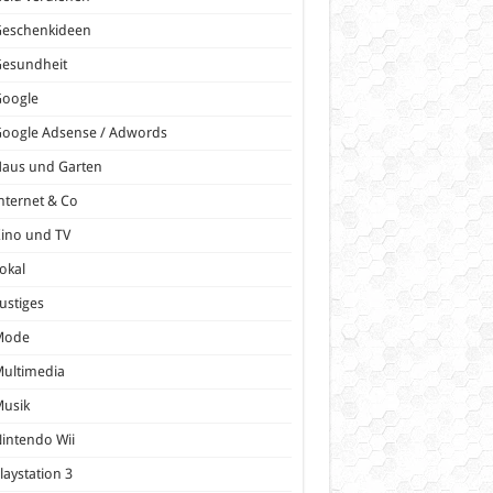
Geschenkideen
Gesundheit
Google
oogle Adsense / Adwords
Haus und Garten
nternet & Co
ino und TV
okal
ustiges
Mode
ultimedia
Musik
intendo Wii
laystation 3