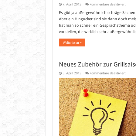
für
7. April 2013
Kommentare deaktiviert
5
Dinge,
Es gibt ja außergewöhnlich schräge Sachen 
die
Aber ein Hingucker sind sie dann doch meist
die
Welt
hat man so schnell ein Gesprächsthema ode
nicht
vorstellen, die wirklich sehr außergewöhnlic
brauch
–
Man
Weiterlesen »
aber
haben
muss!
Neues Zubehör zur Grillsai
für
5. April 2013
Kommentare deaktiviert
Neues
Zubehö
zur
Grillsa