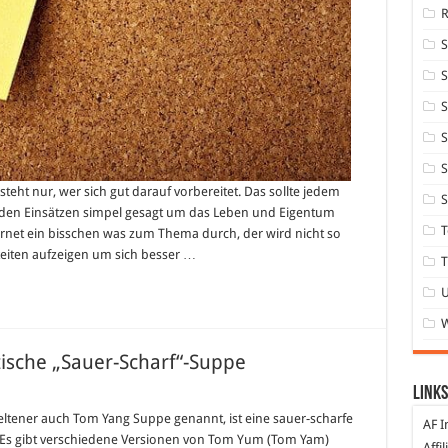
S
S
S
S
ht nur, wer sich gut darauf vorbereitet. Das sollte jedem
S
in den Einsätzen simpel gesagt um das Leben und Eigentum
T
ternet ein bisschen was zum Thema durch, der wird nicht so
keiten aufzeigen um sich besser …
T
tische „Sauer-Scharf“-Suppe
Links
ltener auch Tom Yang Suppe genannt, ist eine sauer-scharfe
AF I
d. Es gibt verschiedene Versionen von Tom Yum (Tom Yam)
Affi