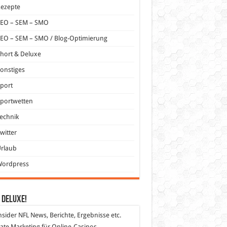
Rezepte
SEO – SEM – SMO
EO – SEM – SMO / Blog-Optimierung
hort & Deluxe
onstiges
port
portwetten
echnik
witter
Urlaub
Wordpress
 DeLuXe!
nsider
NFL News, Berichte, Ergebnisse etc.
liate Marketing
für Online-Casinos