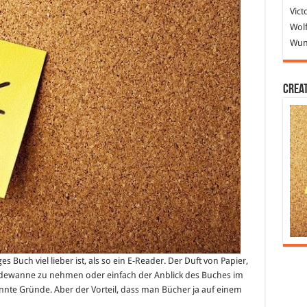
Vict
Wolf
Wund
Crea
es Buch viel lieber ist, als so ein E-Reader. Der Duft von Papier,
Badewanne zu nehmen oder einfach der Anblick des Buches im
nnte Gründe. Aber der Vorteil, dass man Bücher ja auf einem