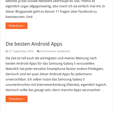
welches ja das soziale Netzwerk überhaupt ist. Das Thema ist
eigentlich sogar allgegenwärtig, also mach ich da einfach mal mit. In
dieser Blogparade geht es darum 11 Fragen über Facebook zu
beantworten. Und …
Weiterlesen »
Die besten Android Apps
für
27. September 2010
Kommentare deaktiviert
Die
besten
Die Zeit ist reif euch die wichtigsten und meiner Meinung nach
Android
besten Android Apps für das Samsung Galaxy S vorzustellen.
Apps
Natürlich hat jeder einzelne Smartphone Nutzer andere Privilegien,
dennoch sind ein paar dieser Android Apps für jedermann
unverzichtbar. Ich selber nutze das Samsung Galaxy S
ununterbrochen mit Internetverbindung (Flatrate), eigentlich logisch,
dennoch sollte das gesagt sein, denn manche Apps verursachen …
Weiterlesen »