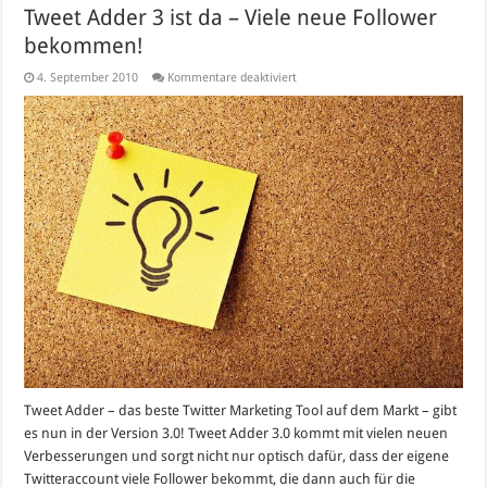
Tweet Adder 3 ist da – Viele neue Follower
bekommen!
für
4. September 2010
Kommentare deaktiviert
Tweet
Adder
3
ist
da
–
Viele
neue
Follower
bekommen!
Tweet Adder – das beste Twitter Marketing Tool auf dem Markt – gibt
es nun in der Version 3.0! Tweet Adder 3.0 kommt mit vielen neuen
Verbesserungen und sorgt nicht nur optisch dafür, dass der eigene
Twitteraccount viele Follower bekommt, die dann auch für die