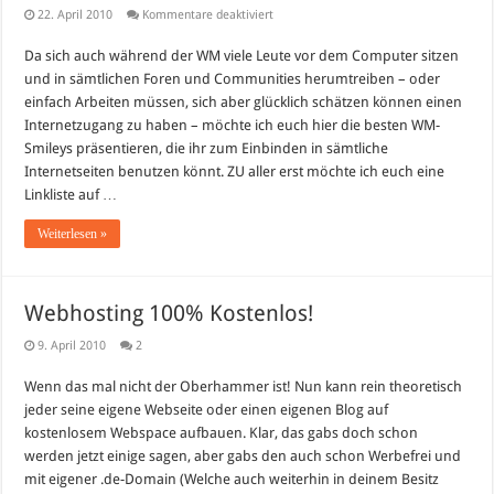
für
22. April 2010
Kommentare deaktiviert
WM
Smileys
Da sich auch während der WM viele Leute vor dem Computer sitzen
–
Smilies
und in sämtlichen Foren und Communities herumtreiben – oder
für
die
einfach Arbeiten müssen, sich aber glücklich schätzen können einen
Fussball
Internetzugang zu haben – möchte ich euch hier die besten WM-
WM
Smileys präsentieren, die ihr zum Einbinden in sämtliche
Internetseiten benutzen könnt. ZU aller erst möchte ich euch eine
Linkliste auf …
Weiterlesen »
Webhosting 100% Kostenlos!
9. April 2010
2
Wenn das mal nicht der Oberhammer ist! Nun kann rein theoretisch
jeder seine eigene Webseite oder einen eigenen Blog auf
kostenlosem Webspace aufbauen. Klar, das gabs doch schon
werden jetzt einige sagen, aber gabs den auch schon Werbefrei und
mit eigener .de-Domain (Welche auch weiterhin in deinem Besitz