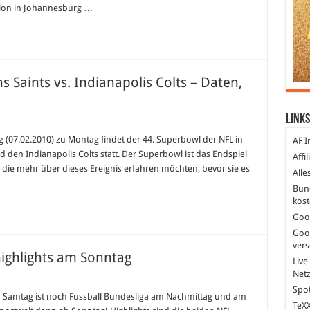
adion in Johannesburg …
 Saints vs. Indianapolis Colts – Daten,
Links
g (07.02.2010) zu Montag findet der 44. Superbowl der NFL in
AF I
den Indianapolis Colts statt. Der Superbowl ist das Endspiel
Affi
e, die mehr über dieses Ereignis erfahren möchten, bevor sie es
Alle
Bun
kost
Goo
Goo
ver
ighlights am Sonntag
Live
Net
Spot
streams
m Samtag ist noch Fussball Bundesliga am Nachmittag und am
TeXX