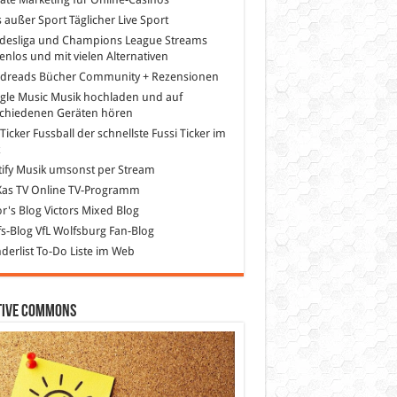
s außer Sport
Täglicher Live Sport
desliga und Champions League Streams
enlos und mit vielen Alternativen
dreads
Bücher Community + Rezensionen
gle Music
Musik hochladen und auf
schiedenen Geräten hören
 Ticker Fussball
der schnellste Fussi Ticker im
z
ify
Musik umsonst per Stream
as TV
Online TV-Programm
or's Blog
Victors Mixed Blog
s-Blog
VfL Wolfsburg Fan-Blog
erlist
To-Do Liste im Web
tive Commons