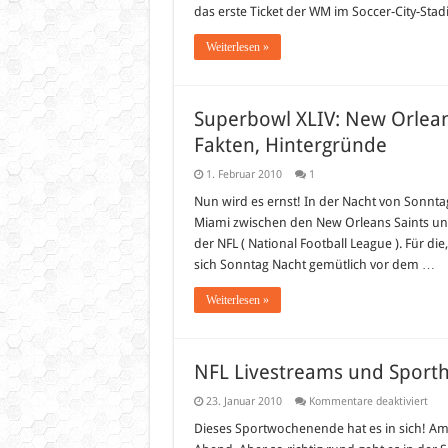
Tickets
das erste Ticket der WM im Soccer-City-St
Weiterlesen »
Superbowl XLIV: New Orleans
Fakten, Hintergründe
1. Februar 2010
1
Nun wird es ernst! In der Nacht von Sonnta
Miami zwischen den New Orleans Saints und 
der NFL ( National Football League ). Für di
sich Sonntag Nacht gemütlich vor dem …
Weiterlesen »
NFL Livestreams und Sporth
für
23. Januar 2010
Kommentare deaktiviert
NFL
Live
Dieses Sportwochenende hat es in sich! A
und