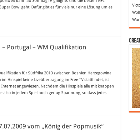
Sportwelt dann ab Sonntag! Highlights sind die beiden NFL
thighlights
Vict
Super Bowl geht. Dafür gibt es für viele nur eine Lösung um es
ntag
Wolf
Wund
Crea
 – Portugal – WM Qualifikation
ualifikation für Südfrika 2010 zwischen Bosnien Herzegowina
im Hinspiel keine Liveübertragung im Free-TV stattfindet, ist
 Internet angewiesen. Nachdem die Hinspiele alle mit knappen
e also in jedem Spiel noch genug Spannung, so dass jedes …
.07.2009 vom „König der Popmusik“
der