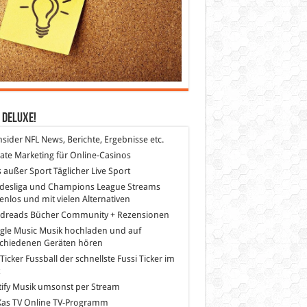
 DeLuXe!
nsider
NFL News, Berichte, Ergebnisse etc.
liate Marketing
für Online-Casinos
s außer Sport
Täglicher Live Sport
desliga und Champions League Streams
enlos und mit vielen Alternativen
dreads
Bücher Community + Rezensionen
gle Music
Musik hochladen und auf
schiedenen Geräten hören
 Ticker Fussball
der schnellste Fussi Ticker im
z
ify
Musik umsonst per Stream
as TV
Online TV-Programm