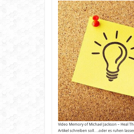
Abschie
am
07.07.20
vom
„König
der
Popmusi
Video Memory of Michael Jackson – Heal The
Artikel schreiben soll….oder es ruhen lass