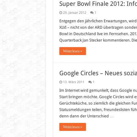
Super Bowl Finale 2012: Inf
29. Januar 2012
1
Entgegen den jährlichen Erwartungen, wird
XLVI – nicht von der ARD übertragen sondern
Bowl in Deutschland live im Fernsehen. 2
Quarterback Jan Stecker kommentieren. Die
Weiterlesen »
Google Circles – Neues sozi
13. März 2011
1
Im Internet wird gemunkelt, dass Google nu
Start bringen möchte. Google Circles wird es
Gerüchteküche, so ziemlich die gleichen Fu
Statusmeldungen teilen, Freundeslisten führ
denn dann der Unterschied …
Weiterlesen »