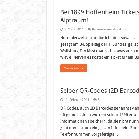
Bei 1899 Hoffenheim Tickets
Alptraum!
für
3. März 2011
Kommentare deaktiviert
Bei
1899
Normalerweise schreibe ich über sowas ja ü
Hoffe
gesagt am 34. Spieltag der 1. Bundesliga, s
Ticket
online
Wolfsburg Fan lässt man sich sowas auch 
oder
wieviel Nerven es kostet ein Ticket für ein 
per
Telefo
bestel
Weiterlesen »
–
ein
Alptra
Selber QR-Codes (2D Barcode
11. Februar 2011
5
QR Codes, auch 2D Barcodes genannt (Mehr 
oft genutzt, doch wurden schon 1996 erfu
Informationen speichern, da sie nicht nur 
geht dann schon einiges an Infos rein. Zum 
Telefonnummer, vorgefertigte …