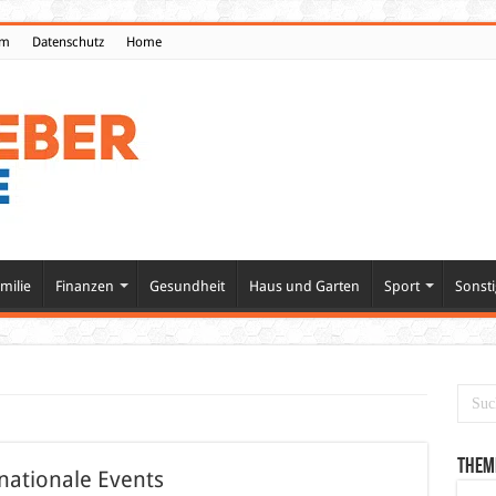
um
Datenschutz
Home
milie
Finanzen
Gesundheit
Haus und Garten
Sport
Sonsti
Them
rnationale Events