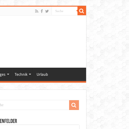
ges
Technik
Urlaub
enfelder