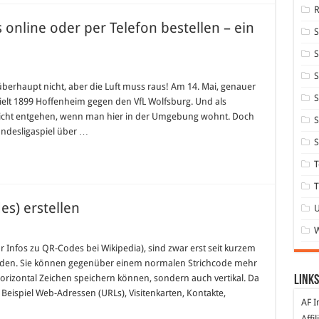
 online oder per Telefon bestellen – ein
S
S
berhaupt nicht, aber die Luft muss raus! Am 14. Mai, genauer
nheim
S
pielt 1899 Hoffenheim gegen den VfL Wolfsburg. Und als
s
nicht entgehen, wenn man hier in der Umgebung wohnt. Doch
S
Bundesligaspiel über …
n
S
len
T
um!
T
s) erstellen
Infos zu QR-Codes bei Wikipedia), sind zwar erst seit kurzem
nden. Sie können gegenüber einem normalen Strichcode mehr
horizontal Zeichen speichern können, sondern auch vertikal. Da
Links
Beispiel Web-Adressen (URLs), Visitenkarten, Kontakte,
AF I
Affi