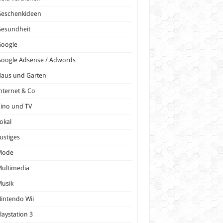
Geschenkideen
Gesundheit
Google
oogle Adsense / Adwords
Haus und Garten
nternet & Co
ino und TV
okal
ustiges
Mode
ultimedia
Musik
intendo Wii
laystation 3