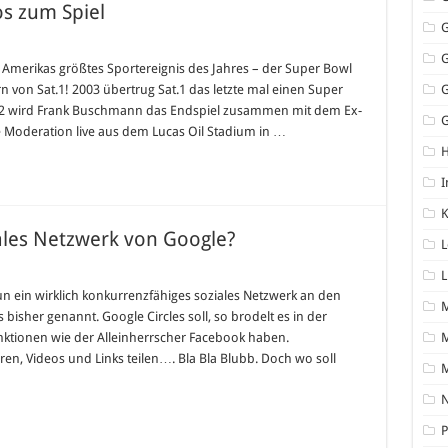
os zum Spiel
 Amerikas größtes Sportereignis des Jahres – der Super Bowl
 von Sat.1! 2003 übertrug Sat.1 das letzte mal einen Super
012 wird Frank Buschmann das Endspiel zusammen mit dem Ex-
G
 Moderation live aus dem Lucas Oil Stadium in …
I
K
ales Netzwerk von Google?
L
L
n ein wirklich konkurrenzfähiges soziales Netzwerk an den
 bisher genannt. Google Circles soll, so brodelt es in der
nktionen wie der Alleinherrscher Facebook haben.
M
en, Videos und Links teilen…. Bla Bla Blubb. Doch wo soll
N
P