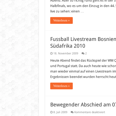
Abend. Aber so richtig rund geht es in der 
Spor
am
Halbfinals, wo es um den Einzug in den 44. 
Son
live zu sehen: einen …
Weiterlesen »
Fussball Livestream Bosnien
Südafrika 2010
18. November 2009
2
Heute Abend findet das Rückspiel der WM Q
und Portugal statt. Da auch heute wie schon 
man wieder einmal auf einen Livestream im
Ergebnissen beendet wurden herrscht heut
Weiterlesen »
Bewegender Abschied am 07
für
8. Juli 2009
Kommentare deaktiviert
Bewegen