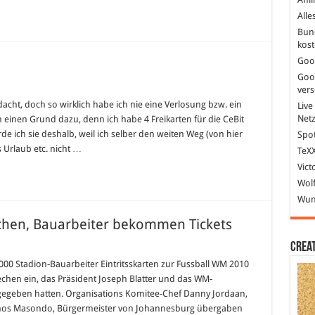
Alle
Bun
kost
Goo
Goo
ver
cht, doch so wirklich habe ich nie eine Verlosung bzw. ein
Live
Net
 einen Grund dazu, denn ich habe 4 Freikarten für die CeBit
ich sie deshalb, weil ich selber den weiten Weg (von hier
Spot
 Urlaub etc. nicht …
TeXX
Vict
Wolf
Wund
chen, Bauarbeiter bekommen Tickets
Crea
 000 Stadion-Bauarbeiter Eintritsskarten zur Fussball WM 2010
prechen ein, das Präsident Joseph Blatter und das WM-
chen,
egeben hatten. Organisations Komitee-Chef Danny Jordaan,
iter
Amos Masondo, Bürgermeister von Johannesburg übergaben
men