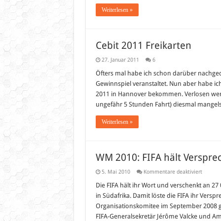
Weiterlesen »
Cebit 2011 Freikarten
27. Januar 2011
6
Öfters mal habe ich schon darüber nachgeda
Gewinnspiel veranstaltet. Nun aber habe ich
2011 in Hannover bekommen. Verlosen werde 
ungefähr 5 Stunden Fahrt) diesmal mangels
Weiterlesen »
WM 2010: FIFA hält Verspre
für
5. Mai 2010
Kommentare deaktiviert
WM
2010:
Die FIFA hält ihr Wort und verschenkt an 27
FIFA
in Südafrika. Damit löste die FIFA ihr Vers
hält
Verspre
Organisationskomitee im September 2008 g
Bauarbe
FIFA-Generalsekretär Jérôme Valcke und 
bekom