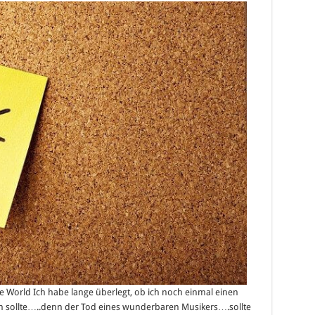
d
09
k“
 World Ich habe lange überlegt, ob ich noch einmal einen
en sollte…..denn der Tod eines wunderbaren Musikers….sollte