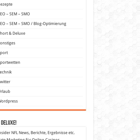
Rezepte
SEO – SEM – SMO
EO – SEM – SMO / Blog-Optimierung
hort & Deluxe
onstiges
port
portwetten
echnik
witter
Urlaub
Wordpress
 DeLuXe!
nsider
NFL News, Berichte, Ergebnisse etc.
liate Marketing
für Online-Casinos