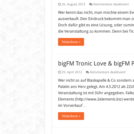
für
26. August 2013
Kommentare deaktiviert
Tic
für
Wer kennt das nicht, man möchte einem Eve
nat
ausverkauft. Den Eindruck bekommt man zum
&
int
Doch dafür gibt es eine Lösung, oder zumin
Eve
die Veranstaltung zu kommen. Denn bei Tick
Weiterlesen »
bigFM Tronic Love & bigFM P
für
29. April 2012
Kommentare deaktiviert
bigF
Troni
Wer nicht so auf Blaskapelle & Co sondern a
Love
Palatin ans Herz gelegt. Am 4.5.2012 ab 22Uh
&
bigF
Veranstaltung ist mit 3Uhr angegeben. Falk
Party
Elements (http://www.2elements.biz) werden
im
Palati
im Vorverkauf …
Wiesl
Weiterlesen »