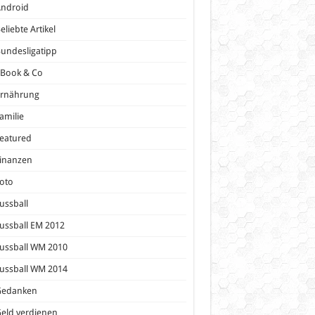
Android
eliebte Artikel
undesligatipp
eBook & Co
Ernährung
amilie
eatured
inanzen
oto
ussball
ussball EM 2012
ussball WM 2010
ussball WM 2014
Gedanken
eld verdienen