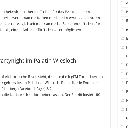
kets
nt beiwohnen aber die Tickets für das Event scheinen
B
ionale
eist, wenn man die Karten direkt beim Veranstalter ordert.
B
ernationale
dest eine Möglichkeit mehr an die heiß ersehnten Tickets für
nts
etbis, einem Anbieter für Tickets aller möglichen …
F
F
artynight im Palatin Wiesloch
F
M
F
c
uf elektronische Beats steht, dem sie die bigFM Tronic Love im
r geht es los im Palatin zu Wiesloch. Das offizielle Ende der
F
M
o Richtberg (Facebook Page) & 2
night
F
 die Lautsprecher dort beben lassen. Der Eintritt kostet 10€
n
F
och
F
G