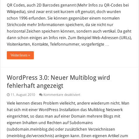
QR Codes, auch 2D Barcodes genannt (Mehr Infos zu QR-Codes bei
Wikipedia), sind zwar erst seit kurzem oft genutzt, doch wurden
schon 1996 erfunden. Sie können gegenüber einem normalen
Strichcode mehr Informationen speichern, da sie nicht nur
horizontal Zeichen speichern können, sondern auch vertikal. Da geht
dann schon einiges an Infos rein. Zum Beispiel Web-Adressen (URLs),
Visitenkarten, Kontakte, Telefonnummer, vorgefertigte …
Weiterlesen »
WordPress 3.0: Neuer Multiblog wird
fehlerhaft angezeigt
für
11. August 2010
Kommentare deaktiviert
WordPress
3.0:
Viele kennen dieses Problem vielleicht, andere wiederum nicht. Man
Neuer
hat sich mit einer WordPress Installation das Multiblog Netzwerk
Multiblog
wird
eingerichtet, so dass man auf einer Domain mehrere Blogs mit
fehlerhaft
eigenen Inhalten und Rechten auf Subdomains
angezeigt
(subdomain.meinblog.de) oder zusätzlichen Verzeichnissen
(meinblog.de/verzeichnis) anlegen kann. Einen eigenen Artikel zum