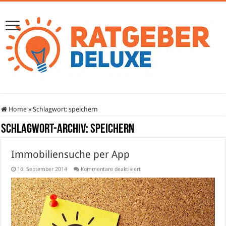
Home
»
Schlagwort:
speichern
Schlagwort-Archiv:
speichern
Immobiliensuche per App
für
16. September 2014
Kommentare deaktiviert
Immobiliensuche
per
App