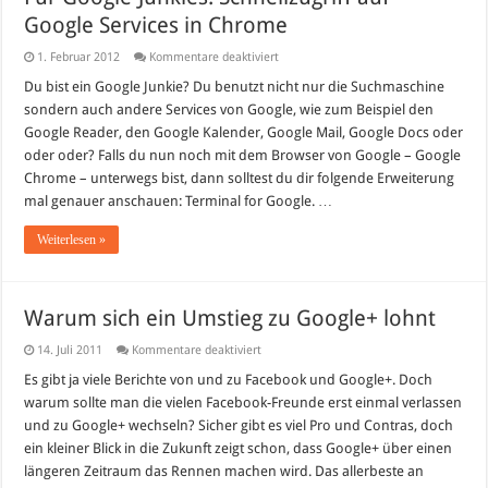
Google Services in Chrome
für
1. Februar 2012
Kommentare deaktiviert
Für
Google-
Du bist ein Google Junkie? Du benutzt nicht nur die Suchmaschine
Junkies:
sondern auch andere Services von Google, wie zum Beispiel den
Schnellzugriff
auf
Google Reader, den Google Kalender, Google Mail, Google Docs oder
Google
oder oder? Falls du nun noch mit dem Browser von Google – Google
Services
in
Chrome – unterwegs bist, dann solltest du dir folgende Erweiterung
Chrome
mal genauer anschauen: Terminal for Google. …
Weiterlesen »
Warum sich ein Umstieg zu Google+ lohnt
für
14. Juli 2011
Kommentare deaktiviert
Warum
sich
Es gibt ja viele Berichte von und zu Facebook und Google+. Doch
ein
warum sollte man die vielen Facebook-Freunde erst einmal verlassen
Umstieg
zu
und zu Google+ wechseln? Sicher gibt es viel Pro und Contras, doch
Google+
ein kleiner Blick in die Zukunft zeigt schon, dass Google+ über einen
lohnt
längeren Zeitraum das Rennen machen wird. Das allerbeste an