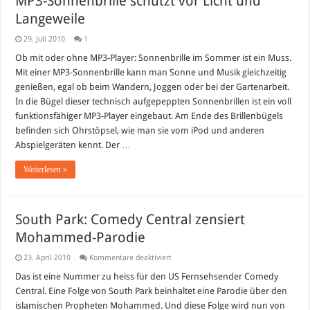
MP3-Sonnenbrille schützt vor Licht und
Langeweile
29. Juli 2010
1
Ob mit oder ohne MP3-Player: Sonnenbrille im Sommer ist ein Muss.
Mit einer MP3-Sonnenbrille kann man Sonne und Musik gleichzeitig
genießen, egal ob beim Wandern, Joggen oder bei der Gartenarbeit.
In die Bügel dieser technisch aufgepeppten Sonnenbrillen ist ein voll
funktionsfähiger MP3-Player eingebaut. Am Ende des Brillenbügels
befinden sich Ohrstöpsel, wie man sie vom iPod und anderen
Abspielgeräten kennt. Der …
Weiterlesen »
South Park: Comedy Central zensiert
Mohammed-Parodie
für
23. April 2010
Kommentare deaktiviert
South
Park:
Das ist eine Nummer zu heiss für den US Fernsehsender Comedy
Comedy
Central. Eine Folge von South Park beinhaltet eine Parodie über den
Central
zensiert
islamischen Propheten Mohammed. Und diese Folge wird nun von