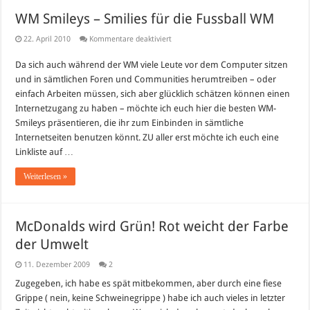
WM Smileys – Smilies für die Fussball WM
für
22. April 2010
Kommentare deaktiviert
WM
Smileys
Da sich auch während der WM viele Leute vor dem Computer sitzen
–
Smilies
und in sämtlichen Foren und Communities herumtreiben – oder
für
die
einfach Arbeiten müssen, sich aber glücklich schätzen können einen
Fussball
Internetzugang zu haben – möchte ich euch hier die besten WM-
WM
Smileys präsentieren, die ihr zum Einbinden in sämtliche
Internetseiten benutzen könnt. ZU aller erst möchte ich euch eine
Linkliste auf …
Weiterlesen »
McDonalds wird Grün! Rot weicht der Farbe
der Umwelt
11. Dezember 2009
2
Zugegeben, ich habe es spät mitbekommen, aber durch eine fiese
Grippe ( nein, keine Schweinegrippe ) habe ich auch vieles in letzter