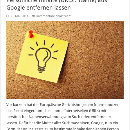
Google entfernen lassen
für
30. Mai 2014
Kommentare deaktiviert
Persönliche
Inhalte
(URLs
/
Name)
aus
Google
entfernen
lassen
Vor kurzem hat der Europäische Gerichtshof jedem Internetnutzer
das Recht eingeräumt, bestimmte Internetseiten (URLs) mit
persönlicher Namenserwähnung vom Suchindex entfernen zu
lassen. Dafür hat die Mutter aller Suchmaschinen, Google, nun ein
Formular online gestellt um bestimmte Inhalte der eigenen Person