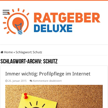
Home
»
Schlagwort:
Schutz
Schlagwort-Archiv:
Schutz
Immer wichtig: Profilpflege im Internet
für
26. Januar 2015
Kommentare deaktiviert
Immer
wichtig:
Profilpflege
im
Internet