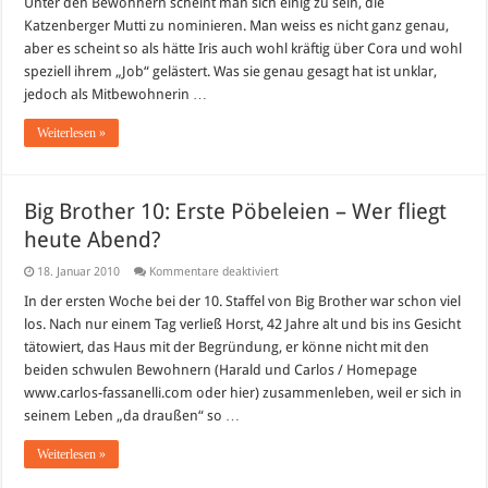
Unter den Bewohnern scheint man sich einig zu sein, die
Coras
Zusammenbruch
Katzenberger Mutti zu nominieren. Man weiss es nicht ganz genau,
/
aber es scheint so als hätte Iris auch wohl kräftig über Cora und wohl
Wer
wird
speziell ihrem „Job“ gelästert. Was sie genau gesagt hat ist unklar,
heute
nominiert?
jedoch als Mitbewohnerin …
Weiterlesen »
Big Brother 10: Erste Pöbeleien – Wer fliegt
heute Abend?
für
18. Januar 2010
Kommentare deaktiviert
Big
Brother
In der ersten Woche bei der 10. Staffel von Big Brother war schon viel
10:
los. Nach nur einem Tag verließ Horst, 42 Jahre alt und bis ins Gesicht
Erste
Pöbeleien
tätowiert, das Haus mit der Begründung, er könne nicht mit den
–
beiden schwulen Bewohnern (Harald und Carlos / Homepage
Wer
fliegt
www.carlos-fassanelli.com oder hier) zusammenleben, weil er sich in
heute
Abend?
seinem Leben „da draußen“ so …
Weiterlesen »