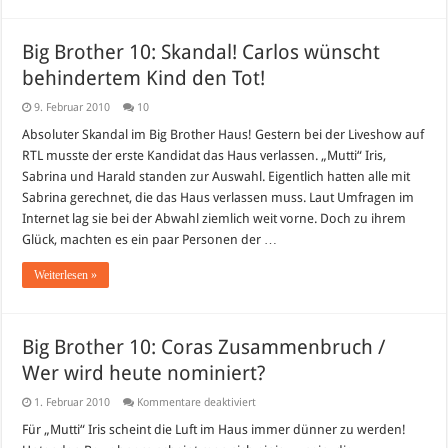
Big Brother 10: Skandal! Carlos wünscht
behindertem Kind den Tot!
9. Februar 2010
10
Absoluter Skandal im Big Brother Haus! Gestern bei der Liveshow auf
RTL musste der erste Kandidat das Haus verlassen. „Mutti“ Iris,
Sabrina und Harald standen zur Auswahl. Eigentlich hatten alle mit
Sabrina gerechnet, die das Haus verlassen muss. Laut Umfragen im
Internet lag sie bei der Abwahl ziemlich weit vorne. Doch zu ihrem
Glück, machten es ein paar Personen der …
Weiterlesen »
Big Brother 10: Coras Zusammenbruch /
Wer wird heute nominiert?
für
1. Februar 2010
Kommentare deaktiviert
Big
Brother
Für „Mutti“ Iris scheint die Luft im Haus immer dünner zu werden!
10: