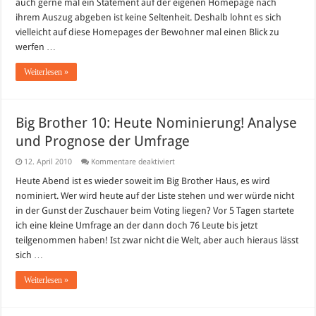
auch gerne mal ein Statement auf der eigenen Homepage nach
ihrem Auszug abgeben ist keine Seltenheit. Deshalb lohnt es sich
vielleicht auf diese Homepages der Bewohner mal einen Blick zu
werfen …
Weiterlesen »
Big Brother 10: Heute Nominierung! Analyse
und Prognose der Umfrage
für
12. April 2010
Kommentare deaktiviert
Big
Brother
Heute Abend ist es wieder soweit im Big Brother Haus, es wird
10:
nominiert. Wer wird heute auf der Liste stehen und wer würde nicht
Heute
Nominierung!
in der Gunst der Zuschauer beim Voting liegen? Vor 5 Tagen startete
Analyse
ich eine kleine Umfrage an der dann doch 76 Leute bis jetzt
und
Prognose
teilgenommen haben! Ist zwar nicht die Welt, aber auch hieraus lässt
der
Umfrage
sich …
Weiterlesen »