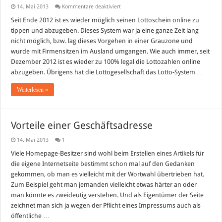
für
14. Mai 2013
Kommentare deaktiviert
Lotto
im
Seit Ende 2012 ist es wieder möglich seinen Lottoschein online zu
Internet
tippen und abzugeben. Dieses System war ja eine ganze Zeit lang
–
Änderungen
nicht möglich, bzw. lag dieses Vorgehen in einer Grauzone und
seit
wurde mit Firmensitzen im Ausland umgangen. Wie auch immer, seit
Mai
2013
Dezember 2012 ist es wieder zu 100% legal die Lottozahlen online
abzugeben. Übrigens hat die Lottogesellschaft das Lotto-System …
Weiterlesen »
Vorteile einer Geschäftsadresse
14. Mai 2013
1
Viele Homepage-Besitzer sind wohl beim Erstellen eines Artikels für
die eigene Internetseite bestimmt schon mal auf den Gedanken
gekommen, ob man es vielleicht mit der Wortwahl übertrieben hat.
Zum Beispiel geht man jemanden vielleicht etwas härter an oder
man könnte es zweideutig verstehen. Und als Eigentümer der Seite
zeichnet man sich ja wegen der Pflicht eines Impressums auch als
öffentliche …