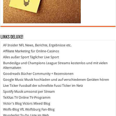
Links DeLuXe!
AF Insider
NFL News, Berichte, Ergebnisse etc.
Affiliate Marketing
für Online-Casinos
Alles außer Sport
Täglicher Live Sport
Bundesliga und Champions League Streams
kostenlos und mit vielen
Alternativen
Goodreads
Bücher Community + Rezensionen
Google Music
Musik hochladen und auf verschiedenen Geräten hören
Live Ticker Fussball
der schnellste Fussi Ticker im Netz
Spotify
Musik umsonst per Stream
TeXXas TV
Online TV-Programm
Victor's Blog
Victors Mixed Blog
Wolfs-Blog
VfL Wolfsburg Fan-Blog
Wunderlist
To-Do Liste im Web