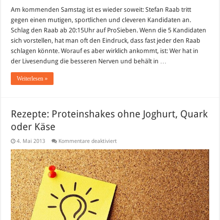
Schlag
den
Am kommenden Samstag ist es wieder soweit: Stefan Raab tritt
Raab
gegen einen mutigen, sportlichen und cleveren Kandidaten an.
am
11.05.2013
Schlag den Raab ab 20:15Uhr auf ProSieben. Wenn die 5 Kandidaten
sich vorstellen, hat man oft den Eindruck, dass fast jeder den Raab
schlagen könnte. Worauf es aber wirklich ankommt, ist: Wer hat in
der Livesendung die besseren Nerven und behält in …
Weiterlesen »
Rezepte: Proteinshakes ohne Joghurt, Quark
oder Käse
für
4. Mai 2013
Kommentare deaktiviert
Rezepte:
Proteinshakes
ohne
Joghurt,
Quark
oder
Käse