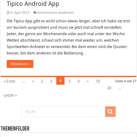
Tipico Android App
für
4. April 2013
Kommentare deaktiviert
Tipico
Android
Die Tipico App gibt es wohl schon etwas länger, aber ich habe sie erst
App
vor kurzem ausprobiert und muss sie jetzt mal schnell vorstellen.
Jeder, der gerne am Wochenende oder auch mal unter der Woche
Wetten abschliesst, schaut sich immer mal wieder um, welchen
Sportwetten-Anbieter er verwendet. Bei dem einen sind die Quoten
besser, bei dem anderen ist die Bedienung …
Weiterlesen »
4
« Erste
...
«
2
3
5
6
»
10
Seite 4 von 27
20
...
Letzte »
Themenfelder