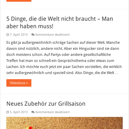
5 Dinge, die die Welt nicht braucht – Man
aber haben muss!
für
7. April 2013
Kommentare deaktiviert
5
Dinge,
Es gibt ja außergewöhnlich schräge Sachen auf dieser Welt. Manche
die
davon sind nützlich, andere nicht. Aber ein Hingucker sind sie dann
die
Welt
doch meistens schon. Auf Partys oder andere gesellschaftliche
nicht
Treffen hat man so schnell ein Gesprächsthema oder etwas zum
braucht
–
Lachen. Ich möchte euch jetzt ein paar Sachen vorstellen, die wirklich
Man
aber
sehr außergewöhnlich und speziell sind. Also Dinge, die die Welt …
haben
muss!
Weiterlesen »
Neues Zubehör zur Grillsaison
für
5. April 2013
Kommentare deaktiviert
Neues
Zubehör
zur
Grillsaison