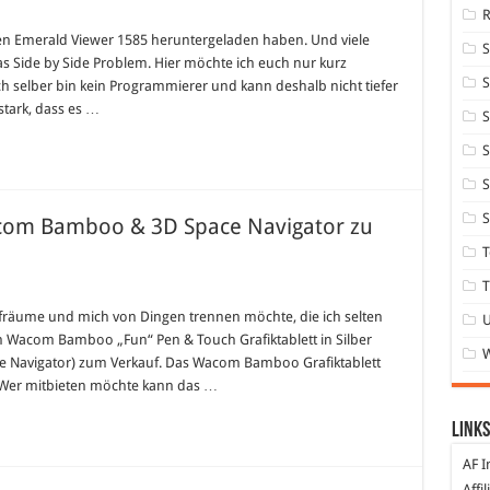
r
ue
en Emerald Viewer 1585 heruntergeladen haben. Und viele
erald
as Side by Side Problem. Hier möchte ich euch nur kurz
wer:
s
S
ch selber bin kein Programmierer und kann deshalb nicht tiefer
de
stark, dass es …
S
de
oblem
S
S
S
acom Bamboo & 3D Space Navigator zu
T
T
ufräume und mich von Dingen trennen möchte, die ich selten
in Wacom Bamboo „Fun“ Pen & Touch Grafiktablett in Silber
 Navigator) zum Verkauf. Das Wacom Bamboo Grafiktablett
t. Wer mitbieten möchte kann das …
Links
AF I
Affi