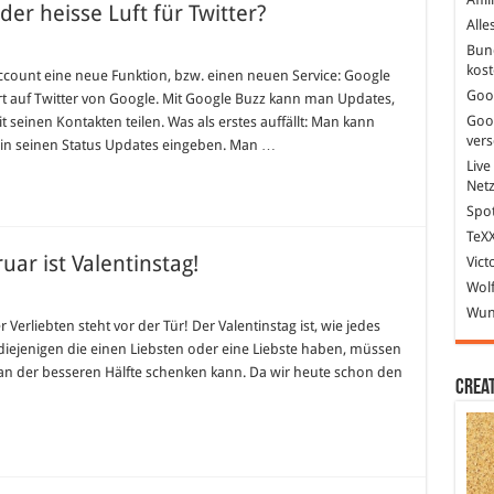
er heisse Luft für Twitter?
Alle
Bun
kost
ccount eine neue Funktion, bzw. einen neuen Service: Google
Goo
t auf Twitter von Google. Mit Google Buzz kann man Updates,
Goo
seinen Kontakten teilen. Was als erstes auffällt: Man kann
ver
 in seinen Status Updates eingeben. Man …
Live
Net
Spot
TeXX
ar ist Valentinstag!
Vict
Wolf
chenkideen!
Wund
Verliebten steht vor der Tür! Der Valentinstag ist, wie jedes
e diejenigen die einen Liebsten oder eine Liebste haben, müssen
uar
n der besseren Hälfte schenken kann. Da wir heute schon den
ntinstag!
Crea