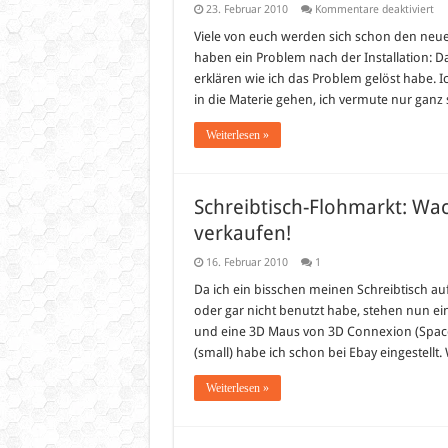
für
23. Februar 2010
Kommentare deaktiviert
De
ne
Viele von euch werden sich schon den neu
Em
haben ein Problem nach der Installation: D
Vie
Da
erklären wie ich das Problem gelöst habe. I
Si
in die Materie gehen, ich vermute nur ganz 
by
Si
Pr
Weiterlesen »
Schreibtisch-Flohmarkt: W
verkaufen!
16. Februar 2010
1
Da ich ein bisschen meinen Schreibtisch a
oder gar nicht benutzt habe, stehen nun e
und eine 3D Maus von 3D Connexion (Space
(small) habe ich schon bei Ebay eingestell
Weiterlesen »