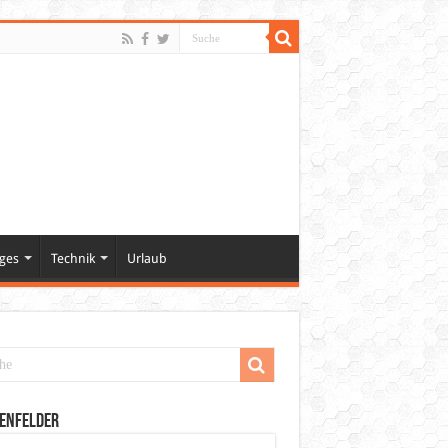
ges
Technik
Urlaub
enfelder