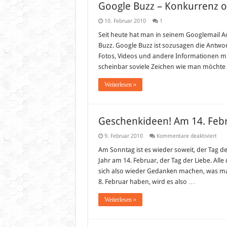
Google Buzz – Konkurrenz od
10. Februar 2010
1
Seit heute hat man in seinem Googlemail A
Buzz. Google Buzz ist sozusagen die Antwor
Fotos, Videos und andere Informationen mit 
scheinbar soviele Zeichen wie man möchte
Weiterlesen »
Geschenkideen! Am 14. Febru
für
9. Februar 2010
Kommentare deaktiviert
Ges
Am
Am Sonntag ist es wieder soweit, der Tag der 
14.
Jahr am 14. Februar, der Tag der Liebe. All
Febr
ist
sich also wieder Gedanken machen, was ma
Vale
8. Februar haben, wird es also …
Weiterlesen »