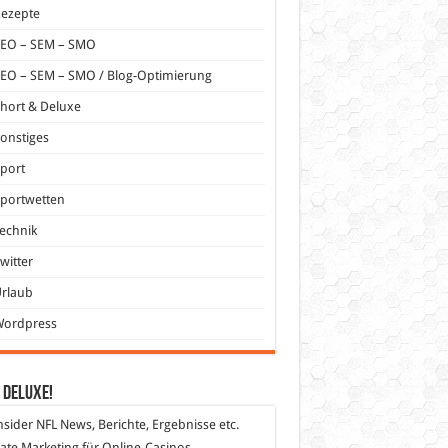
Rezepte
SEO – SEM – SMO
EO – SEM – SMO / Blog-Optimierung
hort & Deluxe
onstiges
port
portwetten
echnik
witter
Urlaub
Wordpress
 DeLuXe!
nsider
NFL News, Berichte, Ergebnisse etc.
liate Marketing
für Online-Casinos