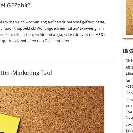
el GEZahlt“!
chdem man sich wochenlang auf den Superbowl gefreut hatte,
chauer knüppeldick! Wo fange ich einmal an? Schwierig, am
nsehzeitschriften, im Videotext (Ja, selbst der von der ARD)
 Superbowls zwischen den Colts und den …
Links
AF I
Affi
tter-Marketing Tool
Alle
Bun
et
kost
er
Goo
Goo
te
ter-
ver
keting
Live
Net
Spot
TeXX