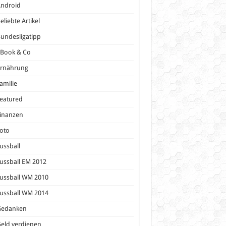
Android
eliebte Artikel
undesligatipp
eBook & Co
Ernährung
amilie
eatured
inanzen
oto
ussball
ussball EM 2012
ussball WM 2010
ussball WM 2014
Gedanken
eld verdienen