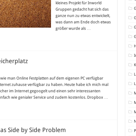
kleines Projekt für Inworld
Gruppen gedacht hat sich das
ganze nun zu etwas entwickelt,
was dann am Ende doch etwas
größer wurde als …
G
I
icherplatz
K
L
, wie man Online Festplatten auf dem eigenen PC verfügbar
L
ternet zuhause verfügbar zu haben. Heute habe ich mich mal
cher im Internet gegoogelt und einen sehr interessanten
einfach wie genialer Service und zudem kostenlos. Dropbox …
M
N
as Side by Side Problem
P