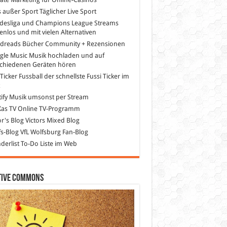
s außer Sport
Täglicher Live Sport
desliga und Champions League Streams
enlos und mit vielen Alternativen
dreads
Bücher Community + Rezensionen
gle Music
Musik hochladen und auf
schiedenen Geräten hören
 Ticker Fussball
der schnellste Fussi Ticker im
z
ify
Musik umsonst per Stream
as TV
Online TV-Programm
or's Blog
Victors Mixed Blog
s-Blog
VfL Wolfsburg Fan-Blog
erlist
To-Do Liste im Web
tive Commons