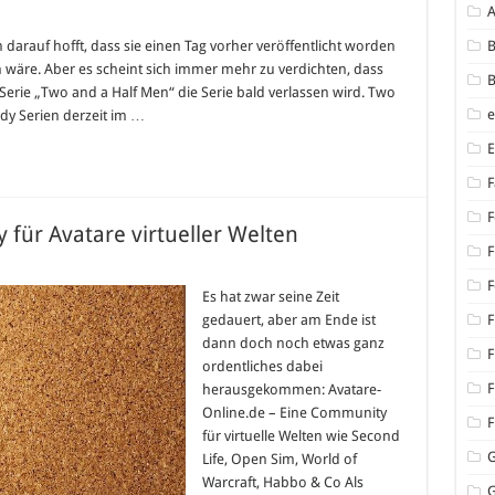
darauf hofft, dass sie einen Tag vorher veröffentlicht worden
B
 wäre. Aber es scheint sich immer mehr zu verdichten, dass
B
erie „Two and a Half Men“ die Serie bald verlassen wird. Two
edy Serien derzeit im …
F
F
für Avatare virtueller Welten
F
F
Es hat zwar seine Zeit
gedauert, aber am Ende ist
F
dann doch noch etwas ganz
F
ordentliches dabei
F
herausgekommen: Avatare-
Online.de – Eine Community
F
für virtuelle Welten wie Second
Life, Open Sim, World of
Warcraft, Habbo & Co Als
G