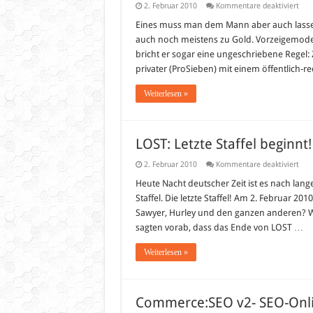
für
2. Februar 2010
Kommentare deaktiviert
Uns
Star
Eines muss man dem Mann aber auch lassen
für
auch noch meistens zu Gold. Vorzeigemoder
Oslo
Ab
bricht er sogar eine ungeschriebene Regel:
heu
privater (ProSieben) mit einem öffentlich-
geh
los!
Weiterlesen »
LOST: Letzte Staffel beginnt!
für
2. Februar 2010
Kommentare deaktiviert
LOS
Letz
Heute Nacht deutscher Zeit ist es nach lange
Staf
Staffel. Die letzte Staffel! Am 2. Februar 201
begi
Vide
Sawyer, Hurley und den ganzen anderen? W
Rück
sagten vorab, dass das Ende von LOST …
auf
bish
Staf
Weiterlesen »
Commerce:SEO v2- SEO-Onl