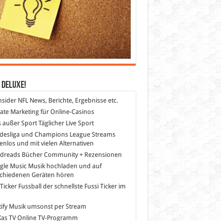
 DeLuXe!
nsider
NFL News, Berichte, Ergebnisse etc.
liate Marketing
für Online-Casinos
s außer Sport
Täglicher Live Sport
desliga und Champions League Streams
enlos und mit vielen Alternativen
dreads
Bücher Community + Rezensionen
gle Music
Musik hochladen und auf
schiedenen Geräten hören
 Ticker Fussball
der schnellste Fussi Ticker im
z
ify
Musik umsonst per Stream
as TV
Online TV-Programm