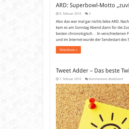
ARD: Superbowl-Motto „zuvi
8. Februar 2010
3
Also das war mal gar nichts liebe ARD. Na
kam es am Sonntag Abend dann für die Zus
besten chronologisch… In verschiedenen Fer
und im Internet wurde der Sendestart des
Weiterlesen »
Tweet Adder – Das beste Twi
für
7. Februar 2010
Kommentare deaktiviert
Twe
Add
–
Das
bes
Twit
Mar
Tool