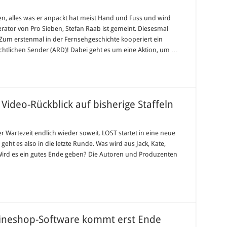
er
, alles was er anpackt hat meist Hand und Fuss und wird
ator von Pro Sieben, Stefan Raab ist gemeint. Diesesmal
:
 Zum erstenmal in der Fernsehgeschichte kooperiert ein
te
rechtlichen Sender (ARD)! Dabei geht es um eine Aktion, um …
ts
 Video-Rückblick auf bisherige Staffeln
T:
te
r Wartezeit endlich wieder soweit. LOST startet in eine neue
fel
0 geht es also in die letzte Runde. Was wird aus Jack, Kate,
nnt!
o-
ird es ein gutes Ende geben? Die Autoren und Produzenten
blick
erige
feln
ineshop-Software kommt erst Ende