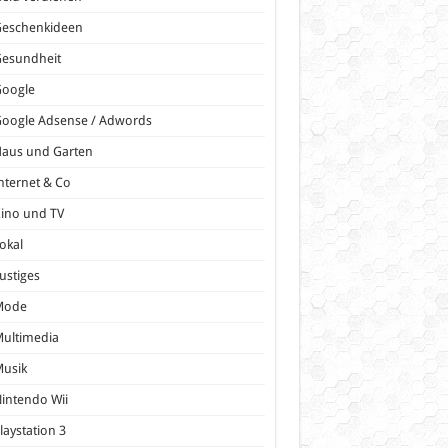
Geschenkideen
Gesundheit
Google
oogle Adsense / Adwords
Haus und Garten
nternet & Co
ino und TV
okal
ustiges
Mode
ultimedia
Musik
intendo Wii
laystation 3