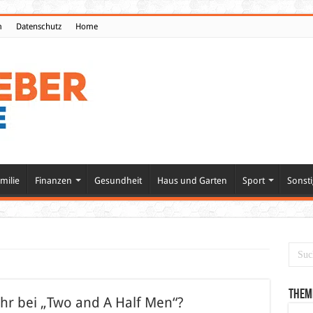
m
Datenschutz
Home
milie
Finanzen
Gesundheit
Haus und Garten
Sport
Sonsti
Them
hr bei „Two and A Half Men“?