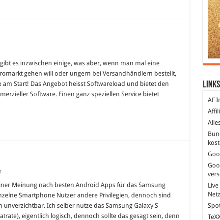
für
Software
online
gibt es inzwischen einige, was aber, wenn man mal eine
kaufen
romarkt gehen will oder ungern bei Versandhändlern bestellt,
ve am Start! Das Angebot heisst Softwareload und bietet den
Links
rzieller Software. Einen ganz speziellen Service bietet
AF I
Affi
Alle
Bun
kost
Goo
Goo
für
t
ver
Die
besten
 meiner Meinung nach besten Android Apps für das Samsung
Live
Android
Net
einzelne Smartphone Nutzer andere Privilegien, dennoch sind
Apps
n unverzichtbar. Ich selber nutze das Samsung Galaxy S
Spot
rate), eigentlich logisch, dennoch sollte das gesagt sein, denn
TeXX