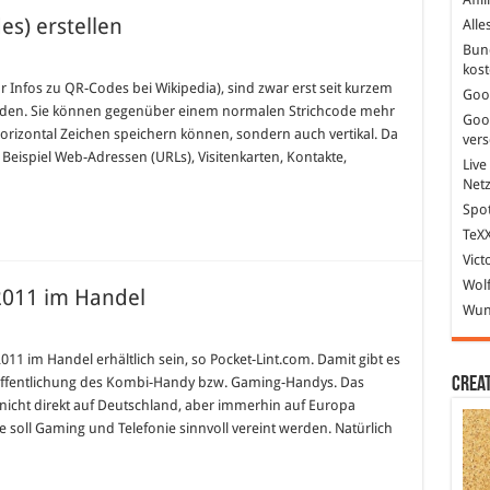
s) erstellen
Alle
Bun
kost
Infos zu QR-Codes bei Wikipedia), sind zwar erst seit kurzem
Goo
nden. Sie können gegenüber einem normalen Strichcode mehr
Goo
horizontal Zeichen speichern können, sondern auch vertikal. Da
ver
Beispiel Web-Adressen (URLs), Visitenkarten, Kontakte,
Live
Net
Spot
TeXX
Vict
Wolf
 2011 im Handel
Wund
für
Playstation
Phone
2011 im Handel erhältlich sein, so Pocket-Lint.com. Damit gibt es
ab
öffentlichung des Kombi-Handy bzw. Gaming-Handys. Das
Crea
April
2011
nicht direkt auf Deutschland, aber immerhin auf Europa
im
 soll Gaming und Telefonie sinnvoll vereint werden. Natürlich
Handel