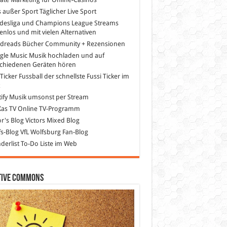
s außer Sport
Täglicher Live Sport
desliga und Champions League Streams
enlos und mit vielen Alternativen
dreads
Bücher Community + Rezensionen
gle Music
Musik hochladen und auf
schiedenen Geräten hören
 Ticker Fussball
der schnellste Fussi Ticker im
z
ify
Musik umsonst per Stream
as TV
Online TV-Programm
or's Blog
Victors Mixed Blog
s-Blog
VfL Wolfsburg Fan-Blog
erlist
To-Do Liste im Web
tive Commons