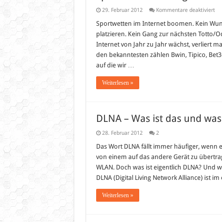
für
29. Februar 2012
Kommentare deaktiviert
Sp
im
Sportwetten im Internet boomen. Kein Wund
Ver
platzieren. Kein Gang zur nächsten Totto/
–
We
Internet von Jahr zu Jahr wächst, verliert 
im
den bekanntesten zählen Bwin, Tipico, Bet36
Tes
auf die wir …
Weiterlesen »
DLNA – Was ist das und was
28. Februar 2012
2
Das Wort DLNA fällt immer häufiger, wenn e
von einem auf das andere Gerät zu übertra
WLAN. Doch was ist eigentlich DLNA? Und wa
DLNA (Digital Living Network Alliance) ist im
Weiterlesen »