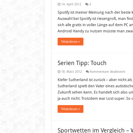
14. April 2012
3
Spotify ist meiner Meinung nach der beste 
Auswahl bei Spotify ist riesengroß, man fin
sich alle gratis in voller Länge auf dem 
Android Handy zu nutzen müsste man zwa
Weiterlesen »
Serien Tipp: Touch
für
18. März 2012
Kommentare deaktiviert
Serie
Tipp:
Kiefer Sutherland ist zurück – aber nicht al
Touc
Sutherland spielt den Vater eines autistis
Zukunft sehen kann. Es handelt sich also um 
ja auch nicht. Trotzdem war Lost super. So 
Weiterlesen »
Sportwetten im Vergleich – 