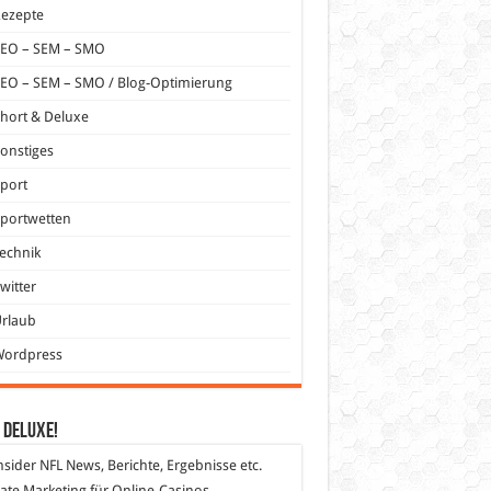
Rezepte
SEO – SEM – SMO
EO – SEM – SMO / Blog-Optimierung
hort & Deluxe
onstiges
port
portwetten
echnik
witter
Urlaub
Wordpress
 DeLuXe!
nsider
NFL News, Berichte, Ergebnisse etc.
liate Marketing
für Online-Casinos