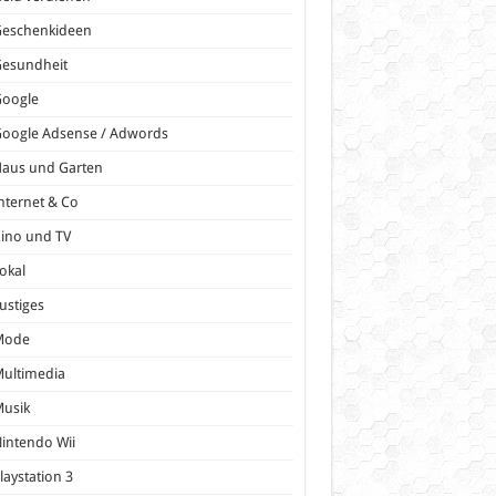
Geschenkideen
Gesundheit
Google
oogle Adsense / Adwords
Haus und Garten
nternet & Co
ino und TV
okal
ustiges
Mode
ultimedia
Musik
intendo Wii
laystation 3