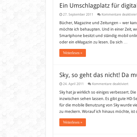
Ein Umschlagplatz für digit
27. September 2011
Kommentare deaktivier
Bücher, Magazine und Zeitungen – wer kan
möchte ich behaupten. Und in einer Zeit, wo
Smartphone besitzt und ständig mobil online
oder ein eMagazin zu lesen. Da sich …
Weiterlesen »
Sky, so geht das nicht! Da 
für
24. April 2011
Kommentare deaktiviert
Sky,
so
Sky hat ja wirklich so einiges verbessert.
geht
inzwischen sehen lassen. Es gibt gute HD-
das
nicht!
für die mobile Benutzung von Sky wurde viel
Da
zu meckern. Worauf ich hinaus möchte, ist
muss
sich
was
Weiterlesen »
änder