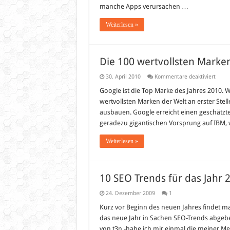
manche Apps verursachen …
Weiterlesen »
Die 100 wertvollsten Marken
für
30. April 2010
Kommentare deaktiviert
Die
100
Google ist die Top Marke des Jahres 2010. W
wertv
wertvollsten Marken der Welt an erster Stel
Mark
der
ausbauen. Google erreicht einen geschätzte
Welt
geradezu gigantischen Vorsprung auf IBM, 
im
Jahr
2010
Weiterlesen »
10 SEO Trends für das Jahr 
24. Dezember 2009
1
Kurz vor Beginn des neuen Jahres findet ma
das neue Jahr in Sachen SEO-Trends abgeben
von t3n -habe ich mir einmal die meiner Me