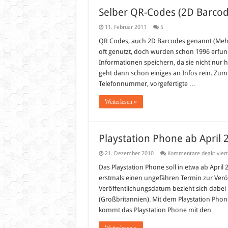
Selber QR-Codes (2D Barcode
11. Februar 2011
5
QR Codes, auch 2D Barcodes genannt (Mehr 
oft genutzt, doch wurden schon 1996 erfu
Informationen speichern, da sie nicht nur 
geht dann schon einiges an Infos rein. Zum 
Telefonnummer, vorgefertigte …
Weiterlesen »
Playstation Phone ab April
21. Dezember 2010
Kommentare deaktiviert
Das Playstation Phone soll in etwa ab April 
erstmals einen ungefähren Termin zur Ver
Veröffentlichungsdatum bezieht sich dabei 
(Großbritannien). Mit dem Playstation Phone
kommt das Playstation Phone mit den …