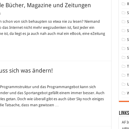
ale Bücher, Magazine und Zeitungen
für
t
Ein
Umschlagplatz
n schon von sich behaupten so etwa nie zu lesen? Niemand
S
für
 das Internet nicht mehr wegzudenken ist, fast jeder ein
digitale
S
Bücher,
 ist, da liegt es ja auch nah auch mal ein eBook, eine eZeitung
Magazine
S
und
Zeitungen
S
S
T
muss sich was ändern!
T
 Die Programmstruktur und das Programmangebot kann sich
Sender und das Sportangebot gefällt einem immer besser. Auch
es getan. Doch wie überall gibt es auch über Sky noch einiges
 die Tatsache, dass man gewissen …
Links
n!
AF I
Affi