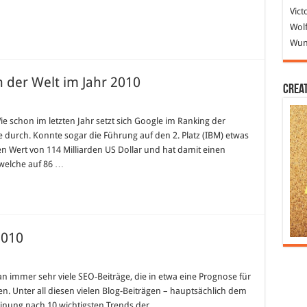
Vict
Wolf
Wund
 der Welt im Jahr 2010
Crea
ie schon im letzten Jahr setzt sich Google im Ranking der
ollsten
le durch. Konnte sogar die Führung auf den 2. Platz (IBM) etwas
en
n Wert von 114 Milliarden US Dollar und hat damit einen
welche auf 86 …
2010
n immer sehr viele SEO-Beiträge, die in etwa eine Prognose für
. Unter all diesen vielen Blog-Beiträgen – hauptsächlich dem
inung nach 10 wichtigsten Trends der