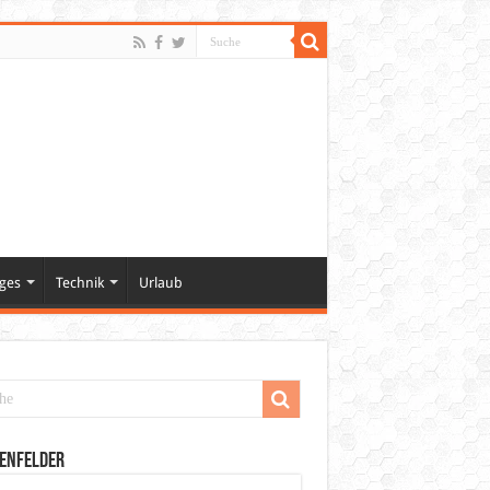
ges
Technik
Urlaub
enfelder