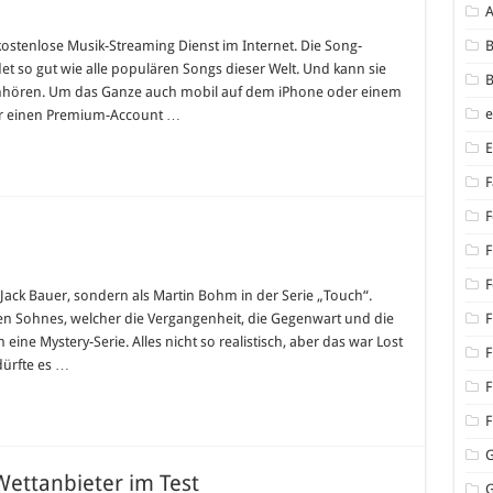
kostenlose Musik-Streaming Dienst im Internet. Die Song-
B
det so gut wie alle populären Songs dieser Welt. Und kann sie
B
PC anhören. Um das Ganze auch mobil auf dem iPhone oder einem
r einen Premium-Account …
F
F
F
n
F
s Jack Bauer, sondern als Martin Bohm in der Serie „Touch“.
h
chen Sohnes, welcher die Vergangenheit, die Gegenwart und die
F
eine Mystery-Serie. Alles nicht so realistisch, aber das war Lost
F
dürfte es …
F
F
Wettanbieter im Test
G