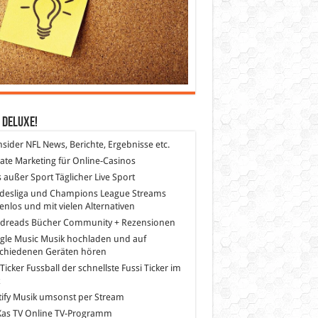
 DeLuXe!
nsider
NFL News, Berichte, Ergebnisse etc.
liate Marketing
für Online-Casinos
s außer Sport
Täglicher Live Sport
desliga und Champions League Streams
enlos und mit vielen Alternativen
dreads
Bücher Community + Rezensionen
gle Music
Musik hochladen und auf
schiedenen Geräten hören
 Ticker Fussball
der schnellste Fussi Ticker im
z
ify
Musik umsonst per Stream
as TV
Online TV-Programm