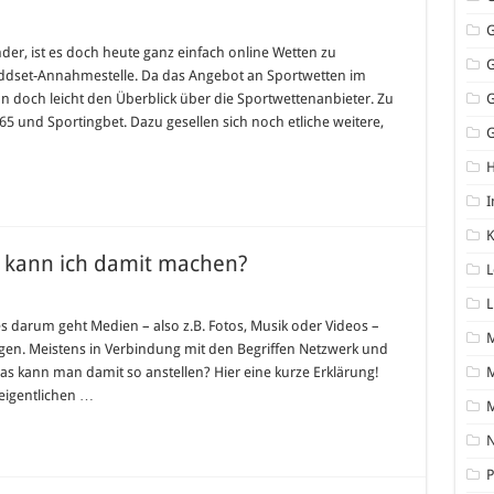
ortwetten
er, ist es doch heute ganz einfach online Wetten zu
gleich
Oddset-Annahmestelle. Da das Angebot an Sportwetten im
ttanbieter
man doch leicht den Überblick über die Sportwettenanbieter. Zu
5 und Sportingbet. Dazu gesellen sich noch etliche weitere,
t
G
I
K
 kann ich damit machen?
L
L
s darum geht Medien – also z.B. Fotos, Musik oder Videos –
gen. Meistens in Verbindung mit den Begriffen Netzwerk und
s kann man damit so anstellen? Hier eine kurze Erklärung!
M
 eigentlichen …
N
P