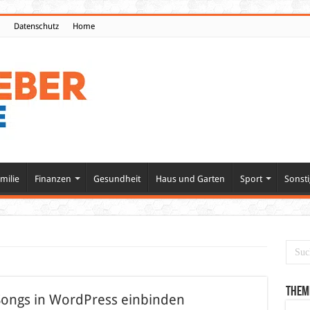
Datenschutz
Home
milie
Finanzen
Gesundheit
Haus und Garten
Sport
Sonsti
Them
d Songs in WordPress einbinden