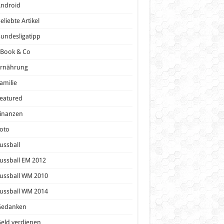
Android
eliebte Artikel
undesligatipp
eBook & Co
Ernährung
amilie
eatured
inanzen
oto
ussball
ussball EM 2012
ussball WM 2010
ussball WM 2014
Gedanken
eld verdienen