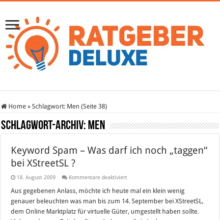
Home
»
Schlagwort:
Men
(Seite 38)
Schlagwort-Archiv:
Men
Keyword Spam – Was darf ich noch „taggen“
bei XStreetSL ?
für
18. August 2009
Kommentare deaktiviert
Keyword
Spam
Aus gegebenen Anlass, möchte ich heute mal ein klein wenig
–
genauer beleuchten was man bis zum 14. September bei XStreetSL,
Was
darf
dem Online Marktplatz für virtuelle Güter, umgestellt haben sollte.
ich