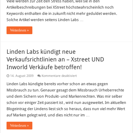
Viele werden zur Zeit den Stress haben, weil sie in den
noch
„taggen“
Artikelbeschreibungen bei XStreet höchstwahrscheinlich noch
bei
XStreetSL
Keywords enthalten die in zukunft nicht mehr geduldet werden.
?
Solche Artikel werden seitens Linden Labs …
Weiterlesen »
Linden Labs kündigt neue
Verkaufsrichtlinien an – Xstreet UND
Inworld Verkäufe betroffen!
für
14. August 2009
Kommentare deaktiviert
Linden
Labs
Linden Labs kündigte bereits vorher schon an etwas gegen
kündigt
Missbrauch zu tun. Genauer gesagt dem Missbrauch Urheberrechte
neue
Verkaufsrichtlinien
und dem Sichern von Produkt- und Markenrechten. Was mir selber
an
schon vor einiger Zeit passiert ist , wird nun ausgeweitet. Im aktuellen
–
Xstreet
Blogeintrag der Lindens liest sich so heraus, dass nun viel mehr Wert
UND
Inworld
auf Marken gelegt wird, und dies nicht nur im …
Verkäufe
betroffen!
Weiterlesen »