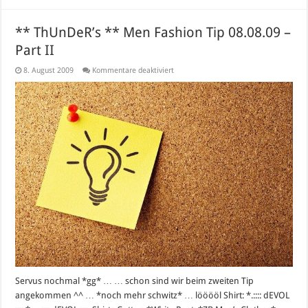
** ThUnDeR’s ** Men Fashion Tip 08.08.09 –
Part II
für
8. August 2009
Kommentare deaktiviert
**
ThUnDeR’s
**
Men
Fashion
Tip
08.08.09
–
Part
II
Servus nochmal *gg* … … schon sind wir beim zweiten Tip
angekommen ^^ … *noch mehr schwitz* … lööööl Shirt: *.:::: dEVOL