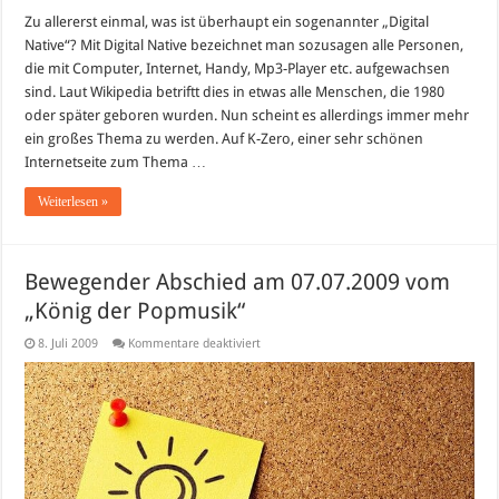
Zu allererst einmal, was ist überhaupt ein sogenannter „Digital
Native“? Mit Digital Native bezeichnet man sozusagen alle Personen,
die mit Computer, Internet, Handy, Mp3-Player etc. aufgewachsen
sind. Laut Wikipedia betriftt dies in etwas alle Menschen, die 1980
oder später geboren wurden. Nun scheint es allerdings immer mehr
ein großes Thema zu werden. Auf K-Zero, einer sehr schönen
Internetseite zum Thema …
Weiterlesen »
Bewegender Abschied am 07.07.2009 vom
„König der Popmusik“
für
8. Juli 2009
Kommentare deaktiviert
Bewegender
Abschied
am
07.07.2009
vom
„König
der
Popmusik“