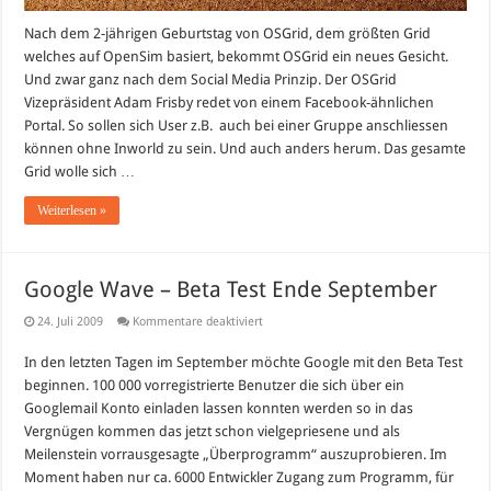
Nach dem 2-jährigen Geburtstag von OSGrid, dem größten Grid
welches auf OpenSim basiert, bekommt OSGrid ein neues Gesicht.
Und zwar ganz nach dem Social Media Prinzip. Der OSGrid
Vizepräsident Adam Frisby redet von einem Facebook-ähnlichen
Portal. So sollen sich User z.B. auch bei einer Gruppe anschliessen
können ohne Inworld zu sein. Und auch anders herum. Das gesamte
Grid wolle sich …
Weiterlesen »
Google Wave – Beta Test Ende September
für
24. Juli 2009
Kommentare deaktiviert
Google
Wave
In den letzten Tagen im September möchte Google mit den Beta Test
–
Beta
beginnen. 100 000 vorregistrierte Benutzer die sich über ein
Test
Ende
Googlemail Konto einladen lassen konnten werden so in das
September
Vergnügen kommen das jetzt schon vielgepriesene und als
Meilenstein vorrausgesagte „Überprogramm“ auszuprobieren. Im
Moment haben nur ca. 6000 Entwickler Zugang zum Programm, für