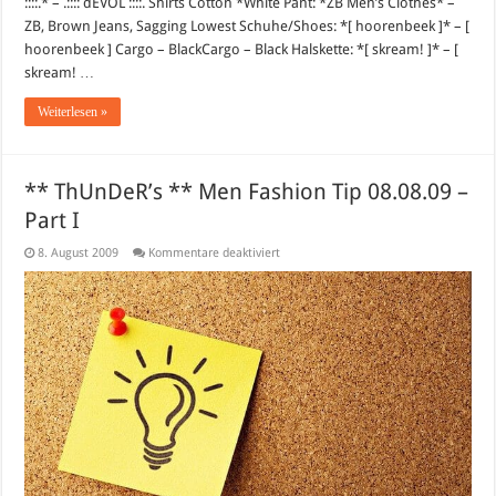
::::.* – .:::: dEVOL ::::. Shirts Cotton *White Pant: *ZB Men’s Clothes* –
ZB, Brown Jeans, Sagging Lowest Schuhe/Shoes: *[ hoorenbeek ]* – [
hoorenbeek ] Cargo – BlackCargo – Black Halskette: *[ skream! ]* – [
skream! …
Weiterlesen »
** ThUnDeR’s ** Men Fashion Tip 08.08.09 –
Part I
für
8. August 2009
Kommentare deaktiviert
**
ThUnDeR’s
**
Men
Fashion
Tip
08.08.09
–
Part
I