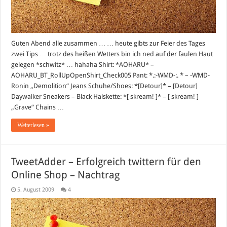
Guten Abend alle zusammen … … heute gibts zur Feier des Tages
zwei Tips … trotz des heißen Wetters bin ich ned auf der faulen Haut
gelegen *schwitz* … hahaha Shirt: *AOHARU* –
AOHARU_BT_RollUpOpenShirt_Check005 Pant: *.:-WMD-:. * – -WMD-
Ronin „Demolition“ Jeans Schuhe/Shoes: *[Detour]* – [Detour]
Daywalker Sneakers – Black Halskette: *[ skream! ]* – [ skream! ]
„Grave“ Chains …
Weiterlesen »
TweetAdder – Erfolgreich twittern für den
Online Shop – Nachtrag
5. August 2009
4