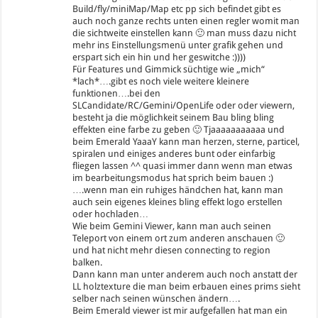
Build/fly/miniMap/Map etc pp sich befindet gibt es
auch noch ganze rechts unten einen regler womit man
die sichtweite einstellen kann 🙂 man muss dazu nicht
mehr ins Einstellungsmenü unter grafik gehen und
erspart sich ein hin und her geswitche :))))
Für Features und Gimmick süchtige wie „mich“
*lach*….gibt es noch viele weitere kleinere
funktionen….bei den
SLCandidate/RC/Gemini/OpenLife oder oder viewern,
besteht ja die möglichkeit seinem Bau bling bling
effekten eine farbe zu geben 🙂 Tjaaaaaaaaaaa und
beim Emerald YaaaY kann man herzen, sterne, particel,
spiralen und einiges anderes bunt oder einfarbig
fliegen lassen ^^ quasi immer dann wenn man etwas
im bearbeitungsmodus hat sprich beim bauen :)
….wenn man ein ruhiges händchen hat, kann man
auch sein eigenes kleines bling effekt logo erstellen
oder hochladen…
Wie beim Gemini Viewer, kann man auch seinen
Teleport von einem ort zum anderen anschauen 🙂
und hat nicht mehr diesen connecting to region
balken.
Dann kann man unter anderem auch noch anstatt der
LL holztexture die man beim erbauen eines prims sieht
selber nach seinen wünschen ändern….
Beim Emerald viewer ist mir aufgefallen hat man ein