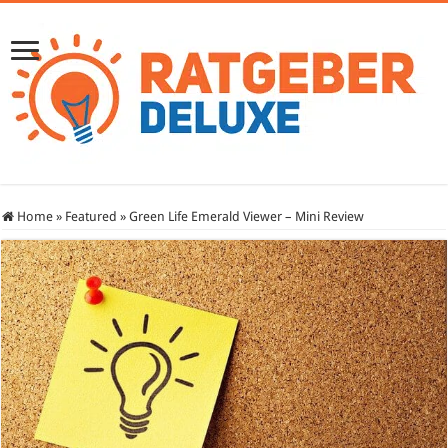
Home
»
Featured
»
Green Life Emerald Viewer – Mini Review