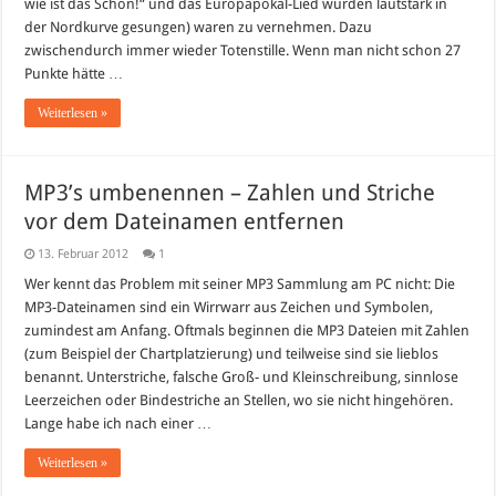
wie ist das Schön!“ und das Europapokal-Lied wurden lautstark in
Magath
zu
der Nordkurve gesungen) waren zu vernehmen. Dazu
entlassen?
zwischendurch immer wieder Totenstille. Wenn man nicht schon 27
Punkte hätte …
Weiterlesen »
MP3’s umbenennen – Zahlen und Striche
vor dem Dateinamen entfernen
13. Februar 2012
1
Wer kennt das Problem mit seiner MP3 Sammlung am PC nicht: Die
MP3-Dateinamen sind ein Wirrwarr aus Zeichen und Symbolen,
zumindest am Anfang. Oftmals beginnen die MP3 Dateien mit Zahlen
(zum Beispiel der Chartplatzierung) und teilweise sind sie lieblos
benannt. Unterstriche, falsche Groß- und Kleinschreibung, sinnlose
Leerzeichen oder Bindestriche an Stellen, wo sie nicht hingehören.
Lange habe ich nach einer …
Weiterlesen »