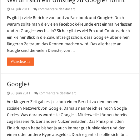
Warum sich ein Umstieg zu Google+ lohnt
für
14. Juli 2011
Kommentare deaktiviert
Warum
sich
Es gibt ja viele Berichte von und zu Facebook und Google+. Doch
ein
warum sollte man die vielen Facebook-Freunde erst einmal verlassen
Umstieg
zu
und zu Google+ wechseln? Sicher gibt es viel Pro und Contras, doch
Google+
ein kleiner Blick in die Zukunft zeigt schon, dass Google+ über einen
lohnt
längeren Zeitraum das Rennen machen wird. Das allerbeste an
Google sind die vielen Dienste, von …
Weiterlesen »
Google+
für
30. Juni 2011
Kommentare deaktiviert
Google+
Vor längerer Zeit gab es ja schon einen Bericht zu dem neuen
sozialen Netzwerk von Google. Damals nannte ich es noch Google
Circles. Was daraus wurde ist Google+. Mittlerweile können bereits
zugelassene Nutzer andere Nutzer einladen. Das Prinzip mit den
Einladungen hatte bisher ja auch immer gut funktioniert und den
einen oder andere Hype ausgelöst. Doch eigentlich sollte sich für …