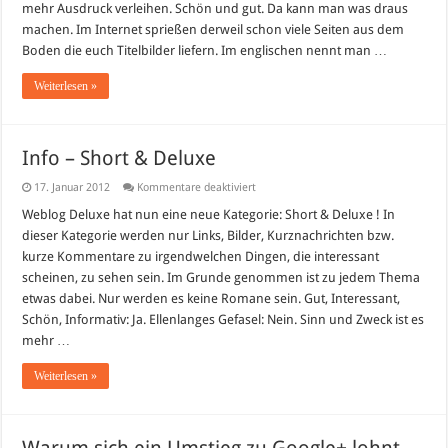
mehr Ausdruck verleihen. Schön und gut. Da kann man was draus
machen. Im Internet sprießen derweil schon viele Seiten aus dem
Boden die euch Titelbilder liefern. Im englischen nennt man …
Weiterlesen »
Info – Short & Deluxe
für
17. Januar 2012
Kommentare deaktiviert
Info
–
Weblog Deluxe hat nun eine neue Kategorie: Short & Deluxe ! In
Short
dieser Kategorie werden nur Links, Bilder, Kurznachrichten bzw.
&
Deluxe
kurze Kommentare zu irgendwelchen Dingen, die interessant
scheinen, zu sehen sein. Im Grunde genommen ist zu jedem Thema
etwas dabei. Nur werden es keine Romane sein. Gut, Interessant,
Schön, Informativ: Ja. Ellenlanges Gefasel: Nein. Sinn und Zweck ist es
mehr …
Weiterlesen »