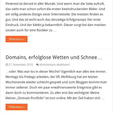
Pinterest ist derzeit in aller Munde. Und wenn man die Seite aufruft,
das sieht man schon sofort die ersten beeindruckenden Bilder. Und
ein völlig anderes Design einer Internetseite. Die meisten finden es
gut. Und das ist wohl auch das derzeitige Erfolgsrezept: Der erste
Eindruck. Und der bleibt ja bekanntlich. Dieser sorgt bei den meisten
Leuten auch für eine Rückker zu …
Weiterlesen »
Domains, erfolglose Wetten und Schnee…
für
27. November 2010
Kommentare deaktiviert
Domains,
erfolglose
…oder: Was war los in dieser Woche? Eigentlich war alles wie immer.
Wetten
Montags bis Freitags arbeiten, der VfL Wolfsburg hat am letzten
und
Schnee…
Wochenende wieder schlecht gespielt und zum Bloggen kommt man
immer seltener. Doch ein paar erwähnenswerte Ereignisse gibt es
dann doch zu kommentieren. Zu aller erst das wichtigste: Meine
kleines „Domain-Portfolio“ ist nun online. Mit der Zeit haben sich …
Weiterlesen »