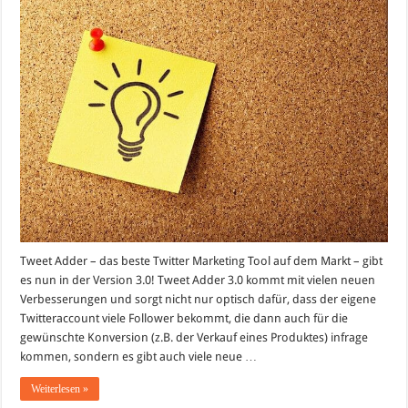
Adder
3
ist
da
–
Viele
neue
Follower
bekommen!
Tweet Adder – das beste Twitter Marketing Tool auf dem Markt – gibt
es nun in der Version 3.0! Tweet Adder 3.0 kommt mit vielen neuen
Verbesserungen und sorgt nicht nur optisch dafür, dass der eigene
Twitteraccount viele Follower bekommt, die dann auch für die
gewünschte Konversion (z.B. der Verkauf eines Produktes) infrage
kommen, sondern es gibt auch viele neue …
Weiterlesen »