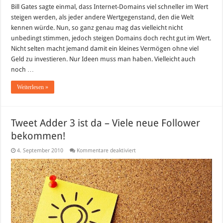
Bill Gates sagte einmal, dass Internet-Domains viel schneller im Wert
steigen werden, als jeder andere Wertgegenstand, den die Welt
kennen würde. Nun, so ganz genau mag das vielleicht nicht
unbedingt stimmen, jedoch steigen Domains doch recht gut im Wert.
Nicht selten macht jemand damit ein kleines Vermögen ohne viel
Geld zu investieren. Nur Ideen muss man haben. Vielleicht auch
noch …
Weiterlesen »
Tweet Adder 3 ist da – Viele neue Follower
bekommen!
für
4. September 2010
Kommentare deaktiviert
Tweet
Adder
3
ist
da
–
Viele
neue
Follower
bekommen!