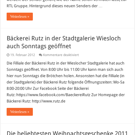
RTL Gruppe. Hintergrund dieses neuen Senders der …
Weiterlesen »
Bäckerei Rutz in der Stadtgalerie Wiesloch
auch Sonntags geöffnet
für
19. Februar 2012
Kommentare deaktiviert
Bäckerei
Rutz
Die Filliale der Bäckerei Rutz in der Wieslocher Stadtgalerie hat auch
in
Sonntags geöffnet. Von 8:00 Uhr bis 11:00 Uhr kann man sich auch
der
Stadtgalerie
hier nun Sonntags die Brötchen holen. Ansonsten hat die Filliale (in
Wiesloch
der Stadtgalerie) der Bäckerei Rutz folgende Öffnungszeiten: Mo-Sa
auch
Sonntags
8:00-20:00 Uhr Zur Facebook Seite der Bäckerei
geöffnet
Rutz: https://www.facebook.com/BaeckereiRutz Zur Homepage der
Bäckerei Rutz: http://www.rutz.de
Weiterlesen »
Die beliebtesten Weihnachtsgeschenke 2011