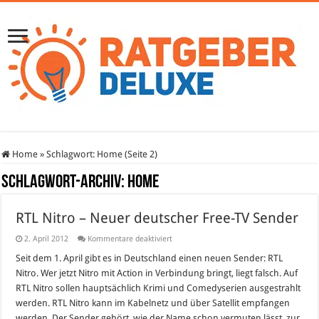
Home
»
Schlagwort:
Home
(Seite 2)
Schlagwort-Archiv:
Home
RTL Nitro – Neuer deutscher Free-TV Sender
für
2. April 2012
Kommentare deaktiviert
RTL
Nitro
Seit dem 1. April gibt es in Deutschland einen neuen Sender: RTL
–
Nitro. Wer jetzt Nitro mit Action in Verbindung bringt, liegt falsch. Auf
Neuer
deutscher
RTL Nitro sollen hauptsächlich Krimi und Comedyserien ausgestrahlt
Free-
werden. RTL Nitro kann im Kabelnetz und über Satellit empfangen
TV
Sender
werden. Der Sender gehört, wie der Name schon vermuten lässt, zur