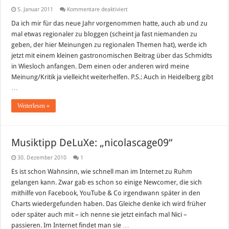
für
5. Januar 2011
Kommentare deaktiviert
Lokal:
Schmidts
Da ich mir für das neue Jahr vorgenommen hatte, auch ab und zu
alter
mal etwas regionaler zu bloggen (scheint ja fast niemanden zu
Schlachthof
in
geben, der hier Meinungen zu regionalen Themen hat), werde ich
Wiesloch
jetzt mit einem kleinen gastronomischen Beitrag über das Schmidts
in Wiesloch anfangen. Dem einen oder anderen wird meine
Meinung/Kritik ja vielleicht weiterhelfen. P.S.: Auch in Heidelberg gibt
…
Weiterlesen »
Musiktipp DeLuXe: „nicolascage09“
30. Dezember 2010
1
Es ist schon Wahnsinn, wie schnell man im Internet zu Ruhm
gelangen kann. Zwar gab es schon so einige Newcomer, die sich
mithilfe von Facebook, YouTube & Co irgendwann später in den
Charts wiedergefunden haben. Das Gleiche denke ich wird früher
oder später auch mit – ich nenne sie jetzt einfach mal Nici –
passieren. Im Internet findet man sie …