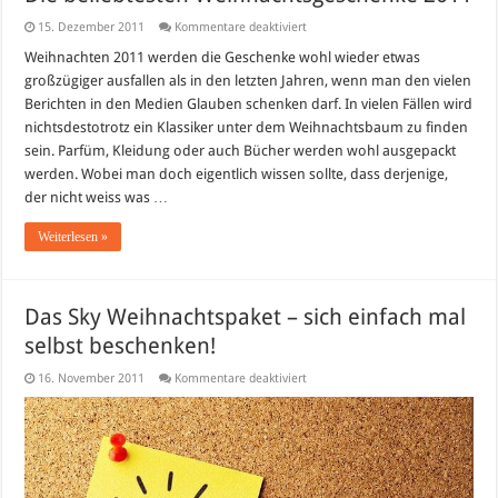
für
15. Dezember 2011
Kommentare deaktiviert
Die
beliebtesten
Weihnachten 2011 werden die Geschenke wohl wieder etwas
Weihnachtsgeschenke
großzügiger ausfallen als in den letzten Jahren, wenn man den vielen
2011
Berichten in den Medien Glauben schenken darf. In vielen Fällen wird
nichtsdestotrotz ein Klassiker unter dem Weihnachtsbaum zu finden
sein. Parfüm, Kleidung oder auch Bücher werden wohl ausgepackt
werden. Wobei man doch eigentlich wissen sollte, dass derjenige,
der nicht weiss was …
Weiterlesen »
Das Sky Weihnachtspaket – sich einfach mal
selbst beschenken!
für
16. November 2011
Kommentare deaktiviert
Das
Sky
Weihnachtspaket
–
sich
einfach
mal
selbst