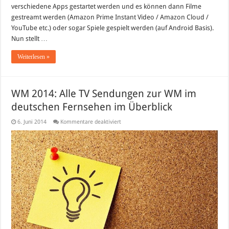
verschiedene Apps gestartet werden und es können dann Filme
gestreamt werden (Amazon Prime Instant Video / Amazon Cloud /
YouTube etc.) oder sogar Spiele gespielt werden (auf Android Basis).
Nun stellt …
Weiterlesen »
WM 2014: Alle TV Sendungen zur WM im
deutschen Fernsehen im Überblick
für
6. Juni 2014
Kommentare deaktiviert
WM
2014:
Alle
TV
Sendungen
zur
WM
im
deutschen
Fernsehen
im
Überblick