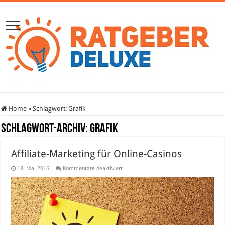
Home
»
Schlagwort:
Grafik
Schlagwort-Archiv:
Grafik
Affiliate-Marketing für Online-Casinos
für
18. Mai 2016
Kommentare deaktiviert
Affiliate-
Marketing
für
Online-
Casinos