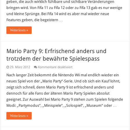
geben, die auch wirklich fühlbare und sichtbare Veränderungen
bringen wird. Von Fifa 11 zu Fifa 12 oder zu Fifa 13 gab es nur wenige
und kleine Sprünge. Bei Fifa 14 wird es aber mal wieder neue
Features geben, die begeistern …
Weiterlesen »
Mario Party 9: Erfrischend anders und
trotzdem der bewährte Spielespass
für
29. März 2012
Kommentare deaktiviert
Mario
Party
Nach langer Zeit bekommt die Nintendo Wii mal endlich wieder ein
9:
neues Spiel von der „Mario Party“-Serie. Und ob sich ein Kauf lohnt,
Erfrischend
anders
zeigt sich schnell, denn Mario Party 9 ist erfrischend anders und
und
dennoch für alle Fans der älteren Mario Party Spielen absolut
trotzdem
der
geeignet. Zur Auswahl bei Mario Party 9 stehen zum Spielen folgende
bewährte
Spielespass
Modi: „Partymodus“, „Minispiele“, „Solospiel“, „Museum“ oder …
Weiterlesen »