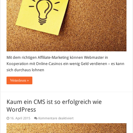
Mit dem richtigen Affiliate-Marketing können Webmaster in
Kooperation mit Online-Casinos ein wenig Geld verdienen – es kann
sich durchaus lohnen
Weiterlesen »
Kaum ein CMS ist so erfolgreich wie
WordPress
für
16. April 2015
Kommentare deaktiviert
Kaum
ein
CMS