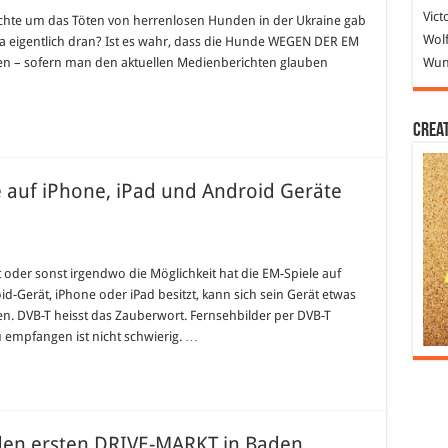
Vict
richte um das Töten von herrenlosen Hunden in der Ukraine gab
Wolf
da eigentlich dran? Ist es wahr, dass die Hunde WEGEN DER EM
Wund
 – sofern man den aktuellen Medienberichten glauben
Crea
e auf iPhone, iPad und Android Geräte
oder sonst irgendwo die Möglichkeit hat die EM-Spiele auf
d-Gerät, iPhone oder iPad besitzt, kann sich sein Gerät etwas
n. DVB-T heisst das Zauberwort. Fernsehbilder per DVB-T
u empfangen ist nicht schwierig. …
,
d
e
en
den ersten DRIVE-MARKT in Baden