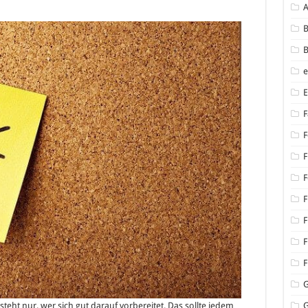
B
B
F
F
F
F
F
F
F
F
ht nur, wer sich gut darauf vorbereitet. Das sollte jedem
G