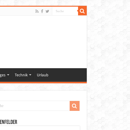
ges
Technik
Urlaub
enfelder