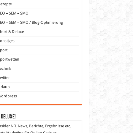
Rezepte
SEO – SEM – SMO
EO – SEM – SMO / Blog-Optimierung
hort & Deluxe
onstiges
port
portwetten
echnik
witter
Urlaub
Wordpress
 DeLuXe!
nsider
NFL News, Berichte, Ergebnisse etc.
liate Marketing
für Online-Casinos