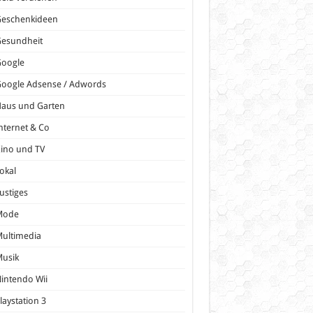
Geschenkideen
Gesundheit
Google
oogle Adsense / Adwords
Haus und Garten
nternet & Co
ino und TV
okal
ustiges
Mode
ultimedia
Musik
intendo Wii
laystation 3