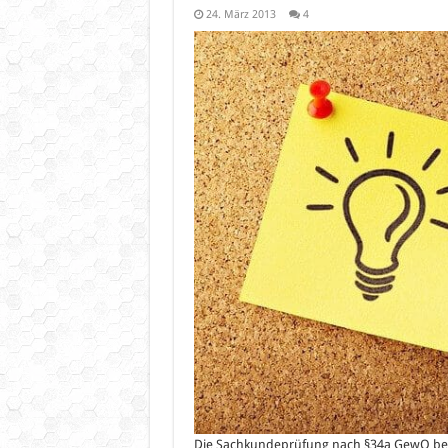
24. März 2013
4
Die Sachkundeprüfung nach §34a GewO beste