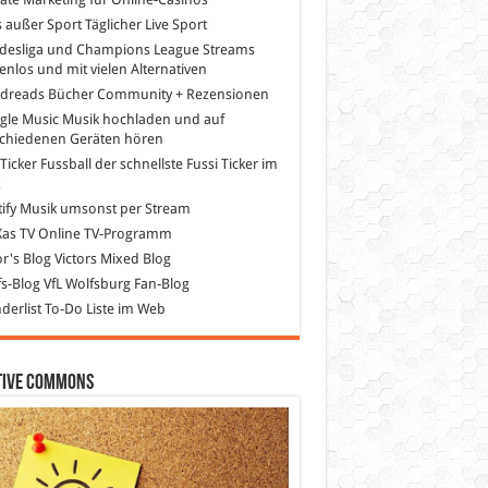
s außer Sport
Täglicher Live Sport
desliga und Champions League Streams
enlos und mit vielen Alternativen
dreads
Bücher Community + Rezensionen
gle Music
Musik hochladen und auf
schiedenen Geräten hören
 Ticker Fussball
der schnellste Fussi Ticker im
z
ify
Musik umsonst per Stream
as TV
Online TV-Programm
or's Blog
Victors Mixed Blog
s-Blog
VfL Wolfsburg Fan-Blog
erlist
To-Do Liste im Web
tive Commons