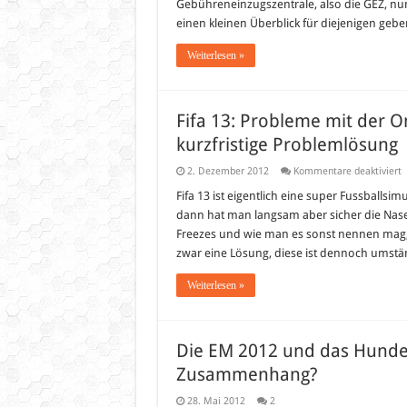
Gebühreneinzugszentrale, also die GEZ, nun
die
einen kleinen Überblick für diejenigen geb
neue
Rund
Weiterlesen »
Fifa 13: Probleme mit der On
kurzfristige Problemlösung
f
2. Dezember 2012
Kommentare deaktiviert
F
1
Fifa 13 ist eigentlich eine super Fussballsi
P
dann hat man langsam aber sicher die Nase v
m
d
Freezes und wie man es sonst nennen mag, ge
O
zwar eine Lösung, diese ist dennoch umstä
D
/
O
Weiterlesen »
P
–
E
k
P
Die EM 2012 und das Hunde 
Zusammenhang?
28. Mai 2012
2