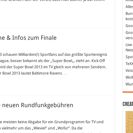
Alle
Bun
kost
Goo
Goo
ne & Infos zum Finale
ver
Live
Net
 schauen Milliarden(!) Sportfans auf das größte Sportereignis
Spot
eague, besser bekannt als der „Super Bowl„, steht an. Kick-Off
TeXX
wird der Super Bowl 2013 im TV gleich von mehreren Sendern.
Vict
 Bowl 2013 lautet Baltimore Ravens …
Wolf
Wund
Crea
die neuen Rundfunkgebühren
 die meisten keine Abgabe für ein Grundprogramm für TV und
 vielmehr um das „Wieviel“ und „Wofür“. Da die
lick