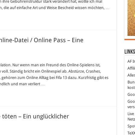
 ihre Gebührenstruktur stark verändert hat, wollte ich mal
en, die auf einfache Art und Weise Bescheid wissen möchten, …
n
funkgebühren
line-Datei / Online Pass – Eine
Links
ür
ifa
AF I
3:
mulation. Nur wenn man ein Freund des Online-Spielens ist,
Affi
robleme
oll. Ständig bricht ein Onlinespiel ab. Abstürze, Crashes,
it
Alle
er
hören zum Online Alltag bei Fifa 13 dazu. Kurzfristig gibt es
nline-
Bun
ndlich und man verliert …
atei
kost
nline
Goo
ass
Goo
ine
ver
urzfristige
roblemlösung
Live
töten – Ein unglücklicher
Net
Spot
TeXX