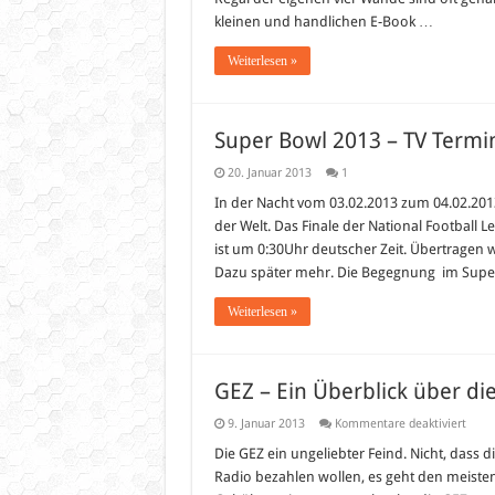
kleinen und handlichen E-Book …
Weiterlesen »
Super Bowl 2013 – TV Termi
20. Januar 2013
1
In der Nacht vom 03.02.2013 zum 04.02.2013
der Welt. Das Finale der National Football L
ist um 0:30Uhr deutscher Zeit. Übertragen 
Dazu später mehr. Die Begegnung im Super
Weiterlesen »
GEZ – Ein Überblick über 
für
9. Januar 2013
Kommentare deaktiviert
GEZ
–
Die GEZ ein ungeliebter Feind. Nicht, dass
Ein
Radio bezahlen wollen, es geht den meisten
Überb
über