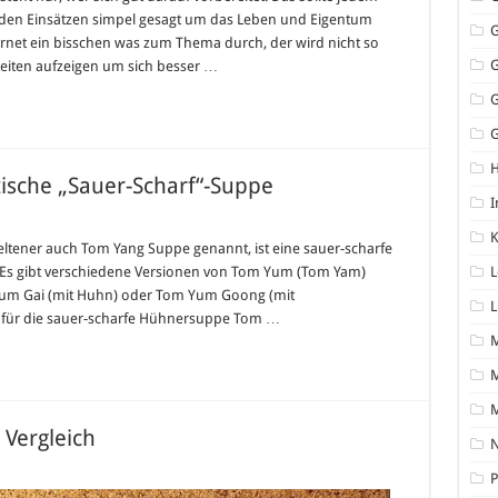
in den Einsätzen simpel gesagt um das Leben und Eigentum
ternet ein bisschen was zum Thema durch, der wird nicht so
keiten aufzeigen um sich besser …
G
tische „Sauer-Scharf“-Suppe
I
K
ltener auch Tom Yang Suppe genannt, ist eine sauer-scharfe
d. Es gibt verschiedene Versionen von Tom Yum (Tom Yam)
L
Yum Gai (mit Huhn) oder Tom Yum Goong (mit
L
t für die sauer-scharfe Hühnersuppe Tom …
M
 Vergleich
N
P