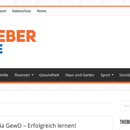
ssum
Datenschutz
Home
milie
Finanzen
Gesundheit
Haus und Garten
Sport
Sonsti
Them
 GewO – Erfolgreich lernen!