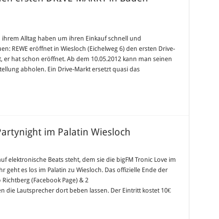
et
in ihrem Alltag haben um ihren Einkauf schnell und
en: REWE eröffnet in Wiesloch (Eichelweg 6) den ersten Drive-
ch
, er hat schon eröffnet. Ab dem 10.05.2012 kann man seinen
ellung abholen. Ein Drive-Markt ersetzt quasi das
-
T
emberg!
artynight im Palatin Wiesloch
M
c
uf elektronische Beats steht, dem sie die bigFM Tronic Love im
r geht es los im Palatin zu Wiesloch. Das offizielle Ende der
M
o Richtberg (Facebook Page) & 2
night
 die Lautsprecher dort beben lassen. Der Eintritt kostet 10€
n
och