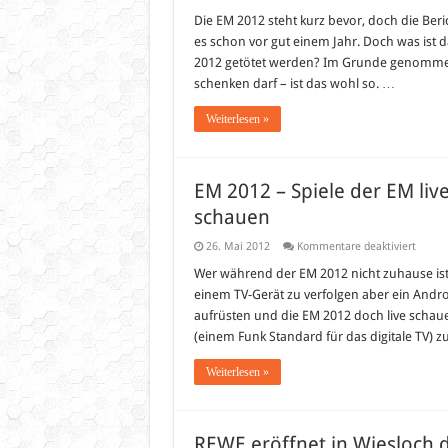
Die EM 2012 steht kurz bevor, doch die Be
es schon vor gut einem Jahr. Doch was ist 
2012 getötet werden? Im Grunde genommen
schenken darf – ist das wohl so. …
Weiterlesen »
EM 2012 – Spiele der EM liv
schauen
für
26. Mai 2012
Kommentare deaktiviert
EM
2012
Wer während der EM 2012 nicht zuhause ist 
–
einem TV-Gerät zu verfolgen aber ein Androi
Spiele
der
aufrüsten und die EM 2012 doch live schaue
EM
(einem Funk Standard für das digitale TV) z
live
auf
iPhone
Weiterlesen »
iPad
und
Androi
Gerät
schau
REWE eröffnet in Wiesloch 