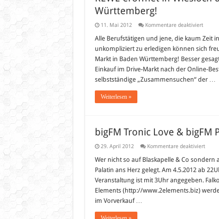
Württemberg!
für
11. Mai 2012
Kommentare deaktiviert
REWE
eröffn
Alle Berufstätigen und jene, die kaum Zeit 
in
unkompliziert zu erledigen können sich freu
Wieslo
den
Markt in Baden Württemberg! Besser gesagt
ersten
Einkauf im Drive-Markt nach der Online-Best
DRIVE
MARK
selbstständige „Zusammensuchen“ der …
in
Baden
Württ
Weiterlesen »
bigFM Tronic Love & bigFM P
für
29. April 2012
Kommentare deaktiviert
bigF
Troni
Wer nicht so auf Blaskapelle & Co sondern a
Love
Palatin ans Herz gelegt. Am 4.5.2012 ab 22Uh
&
bigF
Veranstaltung ist mit 3Uhr angegeben. Falk
Party
Elements (http://www.2elements.biz) werden
im
Palati
im Vorverkauf …
Wiesl
Weiterlesen »