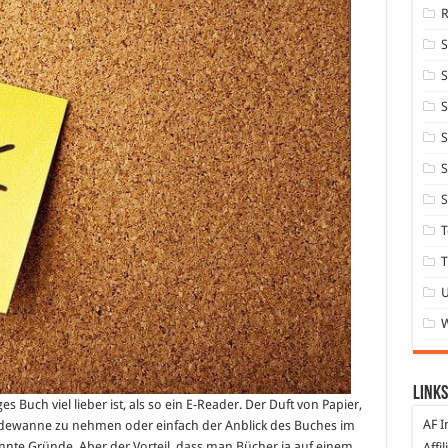
S
S
S
S
S
T
T
Links
es Buch viel lieber ist, als so ein E-Reader. Der Duft von Papier,
AF I
Badewanne zu nehmen oder einfach der Anblick des Buches im
nnte Gründe. Aber der Vorteil, dass man Bücher ja auf einem
Affi