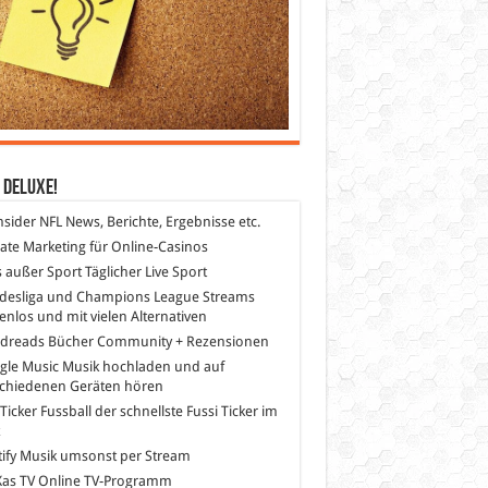
 DeLuXe!
nsider
NFL News, Berichte, Ergebnisse etc.
liate Marketing
für Online-Casinos
s außer Sport
Täglicher Live Sport
desliga und Champions League Streams
enlos und mit vielen Alternativen
dreads
Bücher Community + Rezensionen
gle Music
Musik hochladen und auf
schiedenen Geräten hören
 Ticker Fussball
der schnellste Fussi Ticker im
z
ify
Musik umsonst per Stream
as TV
Online TV-Programm