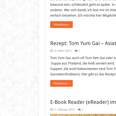
bewusst sein, schliesslich geht es später 
anderer. Wer sich denkt, ich lese mir im In
einfach bestehen. Ich möchte hier Möglich
Weiterlesen »
Rezept: Tom Yum Gai – Asia
14. März 2013
1
Tom Yum Gai, auch oft Tom Yam Gai oder se
Suppe aus Thailand, die heiß serviert wir
Suppen, die wohl bekanntesten sind Tom 
Garnelen/Krabben). Hier gibt es das Rezep
Weiterlesen »
E-Book Reader (eReader) im
11. Februar 2013
7