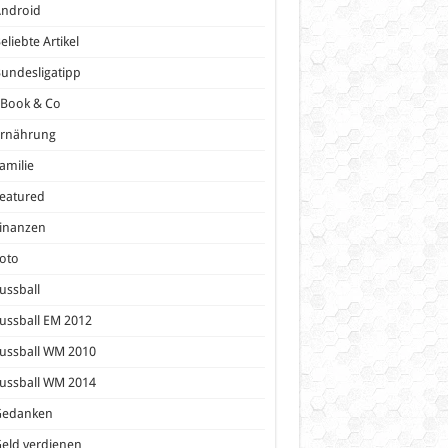
Android
eliebte Artikel
undesligatipp
eBook & Co
Ernährung
amilie
eatured
inanzen
oto
ussball
ussball EM 2012
ussball WM 2010
ussball WM 2014
Gedanken
eld verdienen