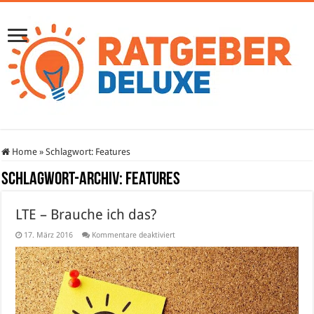
Home
»
Schlagwort:
Features
Schlagwort-Archiv:
Features
LTE – Brauche ich das?
für
17. März 2016
Kommentare deaktiviert
LTE
–
Brauche
ich
das?