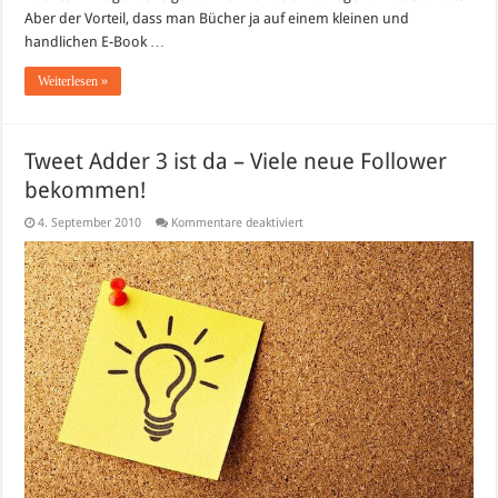
Aber der Vorteil, dass man Bücher ja auf einem kleinen und
handlichen E-Book …
Weiterlesen »
Tweet Adder 3 ist da – Viele neue Follower
bekommen!
für
4. September 2010
Kommentare deaktiviert
Tweet
Adder
3
ist
da
–
Viele
neue
Follower
bekommen!