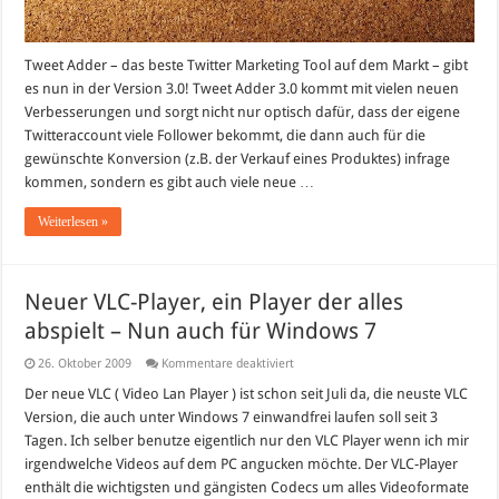
Tweet Adder – das beste Twitter Marketing Tool auf dem Markt – gibt
es nun in der Version 3.0! Tweet Adder 3.0 kommt mit vielen neuen
Verbesserungen und sorgt nicht nur optisch dafür, dass der eigene
Twitteraccount viele Follower bekommt, die dann auch für die
gewünschte Konversion (z.B. der Verkauf eines Produktes) infrage
kommen, sondern es gibt auch viele neue …
Weiterlesen »
Neuer VLC-Player, ein Player der alles
abspielt – Nun auch für Windows 7
für
26. Oktober 2009
Kommentare deaktiviert
Neuer
VLC-
Der neue VLC ( Video Lan Player ) ist schon seit Juli da, die neuste VLC
Player,
Version, die auch unter Windows 7 einwandfrei laufen soll seit 3
ein
Player
Tagen. Ich selber benutze eigentlich nur den VLC Player wenn ich mir
der
irgendwelche Videos auf dem PC angucken möchte. Der VLC-Player
alles
abspielt
enthält die wichtigsten und gängisten Codecs um alles Videoformate
–