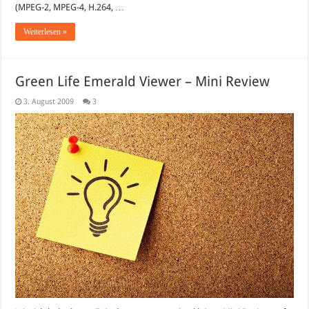
Nun
(MPEG-2, MPEG-4, H.264, …
auch
für
Weiterlesen »
Windows
7
Green Life Emerald Viewer – Mini Review
3. August 2009
3