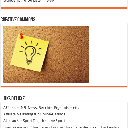
Wunderlist
To-Do Liste im Web
Creative Commons
Links DeLuXe!
AF Insider
NFL News, Berichte, Ergebnisse etc.
Affiliate Marketing
für Online-Casinos
Alles außer Sport
Täglicher Live Sport
Bundesliga und Champions League Streams
kostenlos und mit vielen