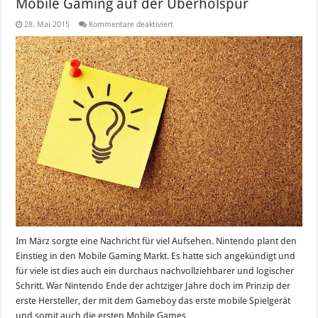
Mobile Gaming auf der Überholspur
für
28. Mai 2015
Kommentare deaktiviert
Mobile
Gaming
auf
der
Überholspur
Im März sorgte eine Nachricht für viel Aufsehen. Nintendo plant den
Einstieg in den Mobile Gaming Markt. Es hatte sich angekündigt und
für viele ist dies auch ein durchaus nachvollziehbarer und logischer
Schritt. War Nintendo Ende der achtziger Jahre doch im Prinzip der
erste Hersteller, der mit dem Gameboy das erste mobile Spielgerät
und somit auch die ersten Mobile Games …