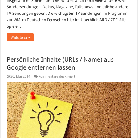
insgesamt 64 Spielen der WM, wird es auch noch viele andere WM-
Sondersendungen, Dokus, Magazine, Talkshows und etliche andere
TV-Sendungen geben. Die wichtigsten TV Sendungen im Programm
zur WM im Deutschen Fernsehen hier im Überblick. ARD / ZDF: Alle
Spiele …
Weiterlesen »
Persönliche Inhalte (URLs / Name) aus
Google entfernen lassen
für
30. Mai 2014
Kommentare deaktiviert
Persönliche
Inhalte
(URLs
/
Name)
aus
Google
entfernen
lassen