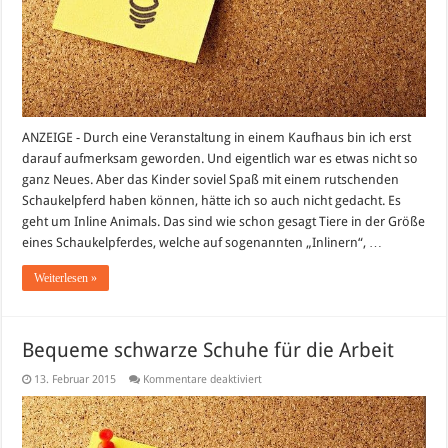
ANZEIGE - Durch eine Veranstaltung in einem Kaufhaus bin ich erst
darauf aufmerksam geworden. Und eigentlich war es etwas nicht so
ganz Neues. Aber das Kinder soviel Spaß mit einem rutschenden
Schaukelpferd haben können, hätte ich so auch nicht gedacht. Es
geht um Inline Animals. Das sind wie schon gesagt Tiere in der Größe
eines Schaukelpferdes, welche auf sogenannten „Inlinern“, …
Weiterlesen »
Bequeme schwarze Schuhe für die Arbeit
für
13. Februar 2015
Kommentare deaktiviert
Bequeme
schwarze
Schuhe
für
die