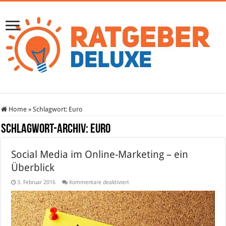
Home
»
Schlagwort:
Euro
Schlagwort-Archiv:
Euro
Social Media im Online-Marketing – ein
Überblick
für
3. Februar 2016
Kommentare deaktiviert
Social
Media
im
Online-
Marketing
–