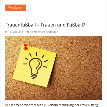
Weiterlesen »
Frauenfußball – Frauen und Fußball?
für
19. Mai 2015
Kommentare deaktiviert
Frauenfußball
–
Frauen
und
Fußball?
Seit Jahrzehnten schreitet die Gleichberechtigung der Frauen stetig