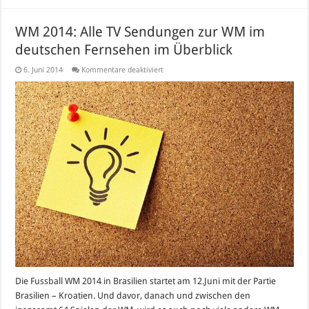
WM 2014: Alle TV Sendungen zur WM im
deutschen Fernsehen im Überblick
für
6. Juni 2014
Kommentare deaktiviert
WM
2014:
Alle
TV
Sendungen
zur
WM
im
deutschen
Fernsehen
im
Überblick
Die Fussball WM 2014 in Brasilien startet am 12.Juni mit der Partie
Brasilien – Kroatien. Und davor, danach und zwischen den