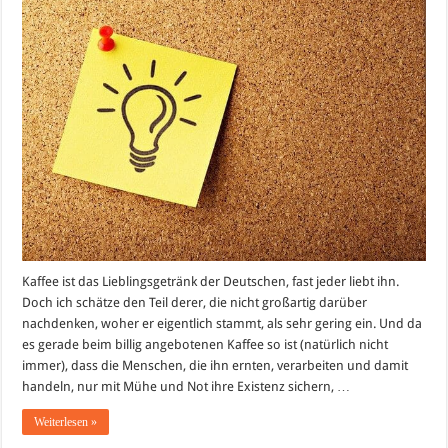
Circle
–
Echter
Bio-
Kaffee
aus
fairem
Handel
Kaffee ist das Lieblingsgetränk der Deutschen, fast jeder liebt ihn.
Doch ich schätze den Teil derer, die nicht großartig darüber
nachdenken, woher er eigentlich stammt, als sehr gering ein. Und da
es gerade beim billig angebotenen Kaffee so ist (natürlich nicht
immer), dass die Menschen, die ihn ernten, verarbeiten und damit
handeln, nur mit Mühe und Not ihre Existenz sichern, …
Weiterlesen »