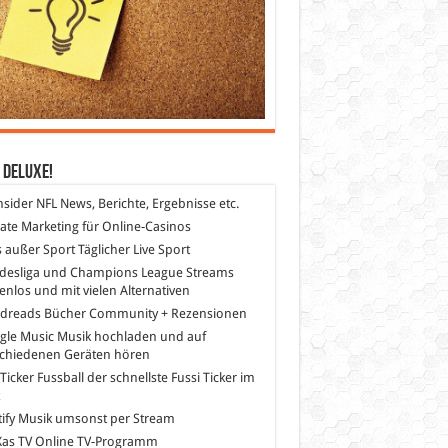
 DeLuXe!
nsider
NFL News, Berichte, Ergebnisse etc.
liate Marketing
für Online-Casinos
s außer Sport
Täglicher Live Sport
desliga und Champions League Streams
enlos und mit vielen Alternativen
dreads
Bücher Community + Rezensionen
gle Music
Musik hochladen und auf
schiedenen Geräten hören
 Ticker Fussball
der schnellste Fussi Ticker im
z
ify
Musik umsonst per Stream
as TV
Online TV-Programm