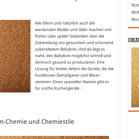
Vict
Wolf
mpfgarer
Wund
d
Alle Eltern und natürlich auch die
xer
werdenden Mütter und Väter machen sich
nem
früher oder später Gedanken über die
rät
Crea
Zubereitung von gesundem und schonend
sunder
zubereitetem Babybrei. Und da liegt es
bybrei
lbstgemacht!
nahe, den Babybrei möglichst schnell und
dennoch gesund zu produzieren. Eine
Lösung für beides liefern die Geräte, die die
Funktionen Dampfgaren und Mixen
vereinen. Einen speziellen Namen gibt es
für solche Küchengeräte …
am-Chemie und Chemiestile