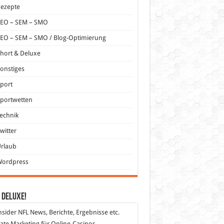
Rezepte
SEO – SEM – SMO
EO – SEM – SMO / Blog-Optimierung
hort & Deluxe
onstiges
port
portwetten
echnik
witter
Urlaub
Wordpress
 DeLuXe!
nsider
NFL News, Berichte, Ergebnisse etc.
liate Marketing
für Online-Casinos