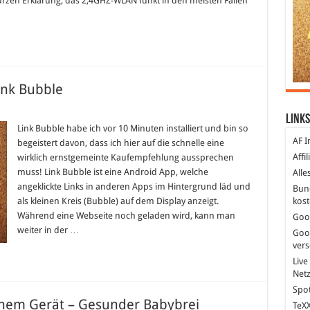
rzen Erklärung, das 2,4GHZ-WLAN funkt in den meisten Fällen
ink Bubble
Links
id
Link Bubble habe ich vor 10 Minuten installiert und bin so
hlung:
AF I
begeistert davon, dass ich hier auf die schnelle eine
e
Affi
wirklich ernstgemeinte Kaufempfehlung aussprechen
muss! Link Bubble ist eine Android App, welche
Alle
angeklickte Links in anderen Apps im Hintergrund läd und
Bun
kost
als kleinen Kreis (Bubble) auf dem Display anzeigt.
Während eine Webseite noch geladen wird, kann man
Goo
weiter in der …
Goo
ver
Live
Net
Spot
inem Gerät – Gesunder Babybrei
TeXX