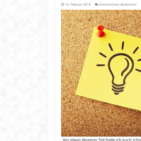
für
14. Februar 2016
Kommentare deaktiviert
Sa
na
§3
–
Ler
Vi
Vor etwas längerer Zeit hatte ich euch sc