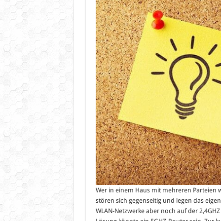
be
5G
Ro
Wer in einem Haus mit mehreren Parteien wo
stören sich gegenseitig und legen das eige
WLAN-Netzwerke aber noch auf der 2,4GHZ F