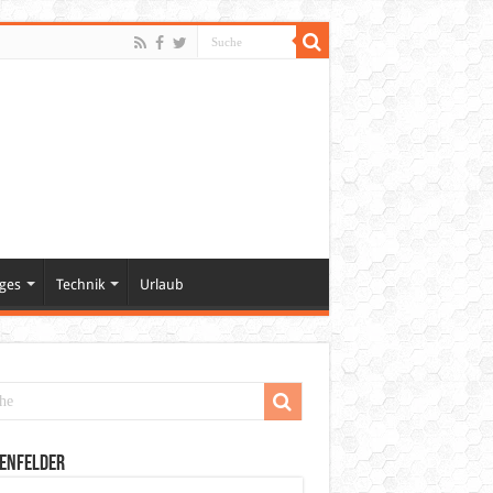
ges
Technik
Urlaub
enfelder