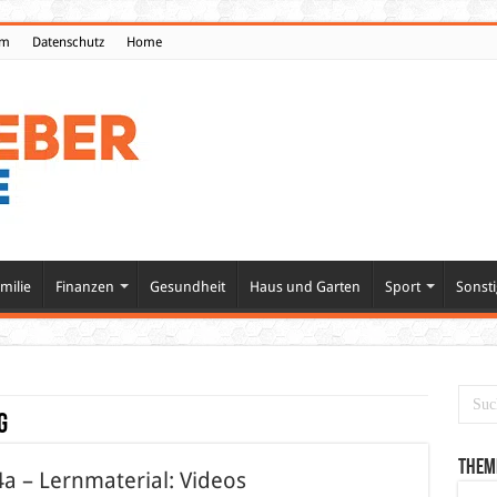
um
Datenschutz
Home
milie
Finanzen
Gesundheit
Haus und Garten
Sport
Sonsti
g
Them
 – Lernmaterial: Videos