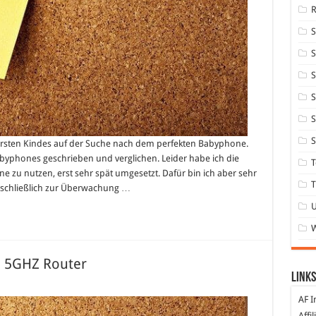
S
S
S
S
S
s ersten Kindes auf der Suche nach dem perfekten Babyphone.
byphones geschrieben und verglichen. Leider habe ich die
T
 zu nutzen, erst sehr spät umgesetzt. Dafür bin ich aber sehr
T
usschließlich zur Überwachung …
n 5GHZ Router
Links
AN
AF I
fbauen:
e
Affi