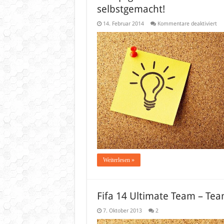
selbstgemacht!
für
14. Februar 2014
Kommentare deaktiviert
Da
un
Mi
in
ei
Ge
–
Ge
Ba
se
Weiterlesen »
Fifa 14 Ultimate Team – Te
7. Oktober 2013
2