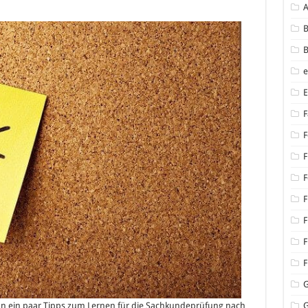
chkundeprüfung
ch
B
4a
B
nmaterial:
deos
F
F
F
F
F
F
F
F
hon ein paar Tipps zum Lernen für die Sachkundeprüfung nach
G