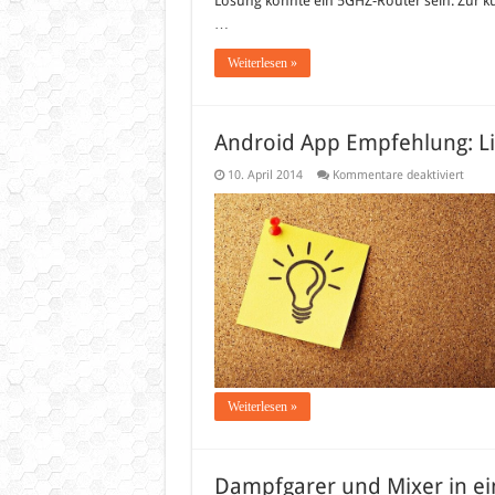
Lösung könnte ein 5GHZ-Router sein. Zur ku
…
Weiterlesen »
Android App Empfehlung: L
für
10. April 2014
Kommentare deaktiviert
Andro
App
Empfe
Link
Bubbl
Weiterlesen »
Dampfgarer und Mixer in e