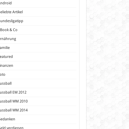
Android
eliebte Artikel
undesligatipp
eBook & Co
Ernährung
amilie
eatured
inanzen
oto
ussball
ussball EM 2012
ussball WM 2010
ussball WM 2014
Gedanken
eld verdienen