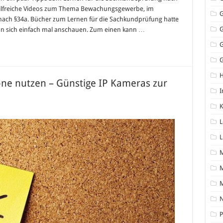
hilfreiche Videos zum Thema Bewachungsgewerbe, im
nach §34a. Bücher zum Lernen für die Sachkundprüfung hatte
e man sich einfach mal anschauen. Zum einen kann …
G
e nutzen – Günstige IP Kameras zur
I
K
L
L
M
N
P