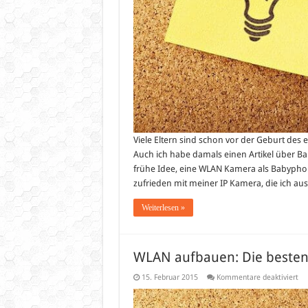
Viele Eltern sind schon vor der Geburt de
Auch ich habe damals einen Artikel über Ba
frühe Idee, eine WLAN Kamera als Babyphone
zufrieden mit meiner IP Kamera, die ich a
Weiterlesen »
WLAN aufbauen: Die beste
für
15. Februar 2015
Kommentare deaktiviert
WL
au
Di