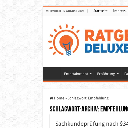
Startseite
Impress
MITTWOCH , 5 AUGUST 2026
Entertainment
Ernährung
Fa
Home
»
Schlagwort:
Empfehlung
Schlagwort-Archiv:
Empfehlun
Sachkundeprüfung nach §34a