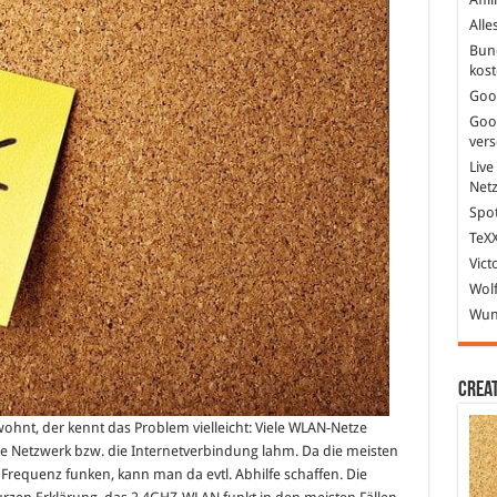
sten
HZ
Alle
uter
Bun
kost
Goo
Goo
ver
Live
Net
Spot
TeXX
Vict
Wolf
Wund
Crea
hnt, der kennt das Problem vielleicht: Viele WLAN-Netze
ne Netzwerk bzw. die Internetverbindung lahm. Da die meisten
requenz funken, kann man da evtl. Abhilfe schaffen. Die