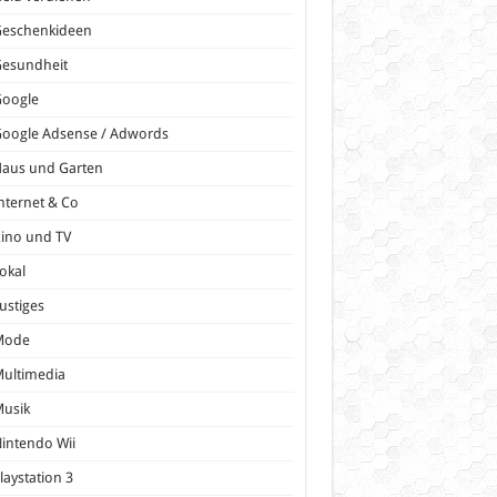
Geschenkideen
Gesundheit
Google
oogle Adsense / Adwords
Haus und Garten
nternet & Co
ino und TV
okal
ustiges
Mode
ultimedia
Musik
intendo Wii
laystation 3