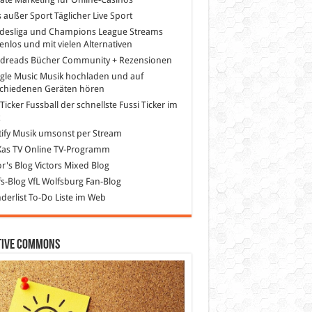
s außer Sport
Täglicher Live Sport
desliga und Champions League Streams
enlos und mit vielen Alternativen
dreads
Bücher Community + Rezensionen
gle Music
Musik hochladen und auf
schiedenen Geräten hören
 Ticker Fussball
der schnellste Fussi Ticker im
z
ify
Musik umsonst per Stream
as TV
Online TV-Programm
or's Blog
Victors Mixed Blog
s-Blog
VfL Wolfsburg Fan-Blog
erlist
To-Do Liste im Web
tive Commons