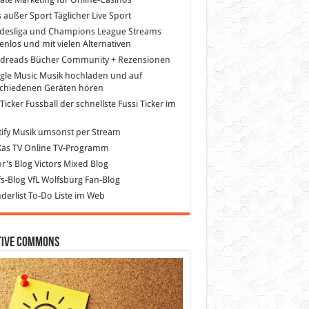
s außer Sport
Täglicher Live Sport
desliga und Champions League Streams
enlos und mit vielen Alternativen
dreads
Bücher Community + Rezensionen
gle Music
Musik hochladen und auf
schiedenen Geräten hören
 Ticker Fussball
der schnellste Fussi Ticker im
z
ify
Musik umsonst per Stream
as TV
Online TV-Programm
or's Blog
Victors Mixed Blog
s-Blog
VfL Wolfsburg Fan-Blog
erlist
To-Do Liste im Web
tive Commons