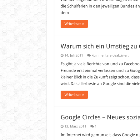
die Schulferien in den jeweiligen Bundesl
dem …
Weiterlesen »
Warum sich ein Umstieg zu 
für
14. Juli 2011
Kommentare deaktiviert
Warum
sich
Es gibt ja viele Berichte von und zu Faceb
ein
Freunde erst einmal verlassen und zu Googl
Umstie
zu
kleiner Blick in die Zukunft zeigt schon, 
Google
wird. Das allerbeste an Google sind die vie
lohnt
Weiterlesen »
Google Circles – Neues sozi
13. März 2011
1
Im Internet wird gemunkelt, dass Google nu