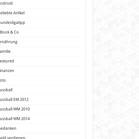
Android
eliebte Artikel
undesligatipp
eBook & Co
Ernährung
amilie
eatured
inanzen
oto
ussball
ussball EM 2012
ussball WM 2010
ussball WM 2014
Gedanken
eld verdienen