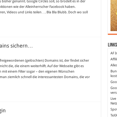
 bisher genannt. Google Circles soll, so brodelt es in der
nktionen wie der Alleinherrscher Facebook haben.
en, Videos und Links teilen…. Bla Bla Blubb. Doch wo soll
Links
ains sichern…
AF I
Affi
freigewordenen (gelöschten) Domains ist, der findet sicher
Alle
icht die, die einem weiterhilft. Auf der Webseite gibt es
Bun
ich mit einem Filter sogar – den eigenen Wünschen
kost
man ziemlich schnell die interessantesten Domains, die vor
Goo
Goo
ver
Live
Net
Spot
gin
TeXX