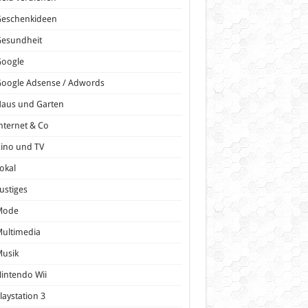
Geschenkideen
Gesundheit
Google
oogle Adsense / Adwords
Haus und Garten
nternet & Co
ino und TV
okal
ustiges
Mode
ultimedia
Musik
intendo Wii
laystation 3