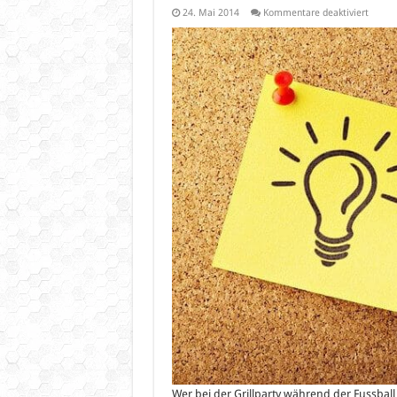
für
24. Mai 2014
Kommentare deaktiviert
Der
DFB-
Grill
und
andere
Zubeh
für
die
WM
Grillpa
Wer bei der Grillparty während der Fussbal