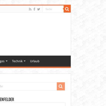
ges
Technik
Urlaub
enfelder