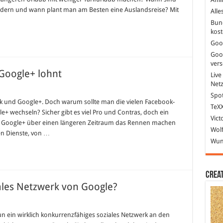
Download
ändern und wann plant man am Besten eine Auslandsreise? Mit
Alle
Bun
kost
Goo
Goo
ver
Google+ lohnt
Live
Net
Spot
ook und Google+. Doch warum sollte man die vielen Facebook-
TeXX
e+ wechseln? Sicher gibt es viel Pro und Contras, doch ein
g
Vict
dass Google+ über einen längeren Zeitraum das Rennen machen
+
Wolf
len Dienste, von …
Wund
Crea
ales Netzwerk von Google?
n ein wirklich konkurrenzfähiges soziales Netzwerk an den