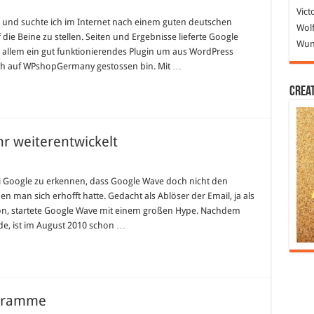
Vict
ge und suchte ich im Internet nach einem guten deutschen
Wolf
ie Beine zu stellen. Seiten und Ergebnisse lieferte Google
Wund
or allem ein gut funktionierendes Plugin um aus WordPress
s ich auf WPshopGermany gestossen bin. Mit …
Crea
r weiterentwickelt
le
e
ei Google zu erkennen, dass Google Wave doch nicht den
n man sich erhofft hatte. Gedacht als Ablöser der Email, ja als
r
on, startete Google Wave mit einem großen Hype. Nachdem
erentwickelt
e, ist im August 2010 schon …
ogramme