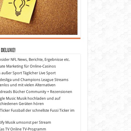
 DeLuXe!
nsider
NFL News, Berichte, Ergebnisse etc.
liate Marketing
für Online-Casinos
s außer Sport
Täglicher Live Sport
desliga und Champions League Streams
enlos und mit vielen Alternativen
dreads
Bücher Community + Rezensionen
gle Music
Musik hochladen und auf
schiedenen Geräten hören
 Ticker Fussball
der schnellste Fussi Ticker im
z
ify
Musik umsonst per Stream
as TV
Online TV-Programm