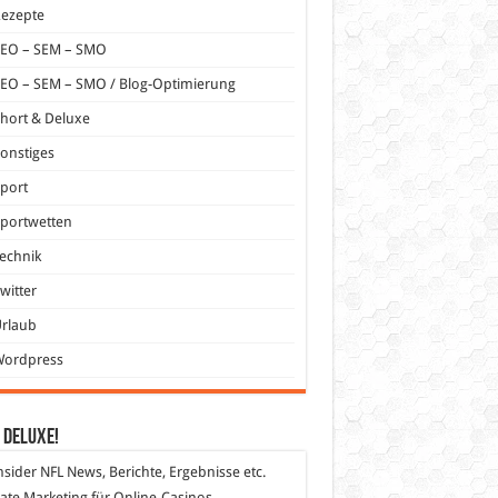
Rezepte
SEO – SEM – SMO
EO – SEM – SMO / Blog-Optimierung
hort & Deluxe
onstiges
port
portwetten
echnik
witter
Urlaub
Wordpress
 DeLuXe!
nsider
NFL News, Berichte, Ergebnisse etc.
liate Marketing
für Online-Casinos