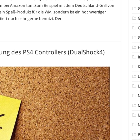
en bei Amazon tun. Zum Beispiel mit dem Deutschland-Grill von
r ein Spaß-Produkt für die WM, sondern ist ein hochwertiger
tiert noch sehr gerne benutzt. Der …
G
ng des PS4 Controllers (DualShock4)
I
K
L
L
M
N
P