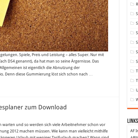
S
S
S
S
t gelungen. Spiele, Preis und Leistung – alles Super. Nur mit
ach DS4 genannt), da hat man so seine Ärgernisse. Das
S
Allgemeinen ist eigentlich die Abnutzung der
T
ks. Denn diese Gummierung löst sich schon nach …
T
resplaner zum Download
für
Urlaubsplanung
Links
2012
ich warten und so werden sich viele Arbeitnehmer schon vor
–
AF I
ung 2012 machen müssen. Wie kann man vielleicht mithilfe
Jahresplaner
zum
ängeren Urlaub mit weniger Tarifurlaub machen? Wann sind
Affi