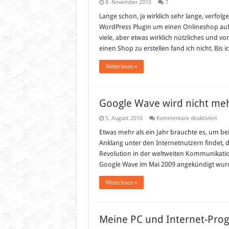
8. November 2010
7
Lange schon, ja wirklich sehr lange, verfol
WordPress Plugin um einen Onlineshop auf d
viele, aber etwas wirklich nützliches und v
einen Shop zu erstellen fand ich nicht. Bi
Weiterlesen »
Google Wave wird nicht meh
für
5. August 2010
Kommentare deaktiviert
Goog
Wav
Etwas mehr als ein Jahr brauchte es, um b
wird
Anklang unter den Internetnutzern findet, de
nicht
meh
Revolution in der weltweiten Kommunikati
weit
Google Wave im Mai 2009 angekündigt wurd
Weiterlesen »
Meine PC und Internet-Pr