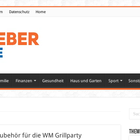
um
Datenschutz
Home
milie
Finanzen
Gesundheit
Haus und Garten
Sport
Sonsti
Them
ubehör für die WM Grillparty