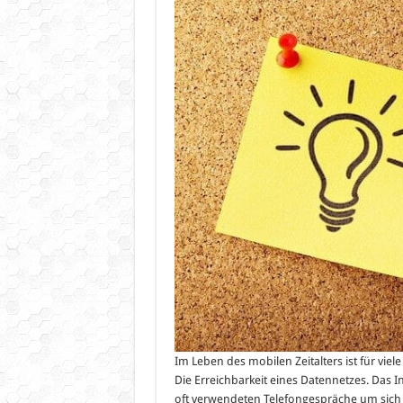
als
Telefo
–
E-
Netz
immer
besser
Im Leben des mobilen Zeitalters ist für vi
Die Erreichbarkeit eines Datennetzes. Das In
oft verwendeten Telefongespräche um sich