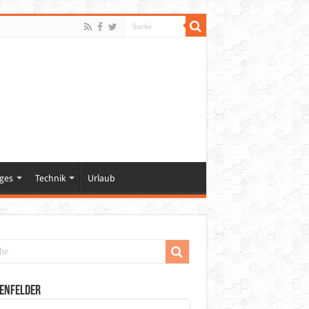
ges
Technik
Urlaub
enfelder