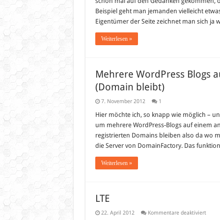
schon mal auf den Gedanken gekommen, ob 
Beispiel geht man jemanden vielleicht etwa
Eigentümer der Seite zeichnet man sich ja 
Weiterlesen »
Mehrere WordPress Blogs 
(Domain bleibt)
7. November 2012
1
Hier möchte ich, so knapp wie möglich – u
um mehrere WordPress-Blogs auf einem an
registrierten Domains bleiben also da wo ma
die Server von DomainFactory. Das funktion
Weiterlesen »
LTE
für
22. April 2012
Kommentare deaktiviert
LTE