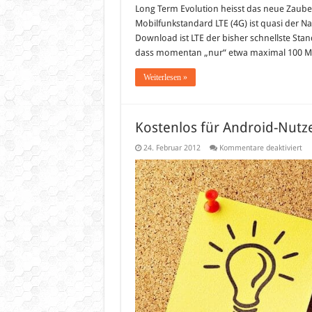
Long Term Evolution heisst das neue Zaub
Mobilfunkstandard LTE (4G) ist quasi der N
Download ist LTE der bisher schnellste Stan
dass momentan „nur“ etwa maximal 100 Mbi
Weiterlesen »
Kostenlos für Android-Nutz
für
24. Februar 2012
Kommentare deaktiviert
Ko
für
An
Nut
50
Cl
Sp
vo
Box