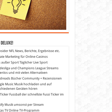
 DeLuXe!
nsider
NFL News, Berichte, Ergebnisse etc.
liate Marketing
für Online-Casinos
s außer Sport
Täglicher Live Sport
desliga und Champions League Streams
enlos und mit vielen Alternativen
dreads
Bücher Community + Rezensionen
gle Music
Musik hochladen und auf
schiedenen Geräten hören
 Ticker Fussball
der schnellste Fussi Ticker im
z
ify
Musik umsonst per Stream
as TV
Online TV-Programm