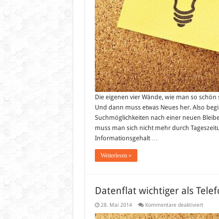
Die eigenen vier Wände, wie man so schön
Und dann muss etwas Neues her. Also beg
Suchmöglichkeiten nach einer neuen Bleibe
muss man sich nicht mehr durch Tageszeit
Informationsgehalt …
Weiterlesen »
Datenflat wichtiger als Tele
für
28. Mai 2014
Kommentare deaktiviert
Datenf
wichti