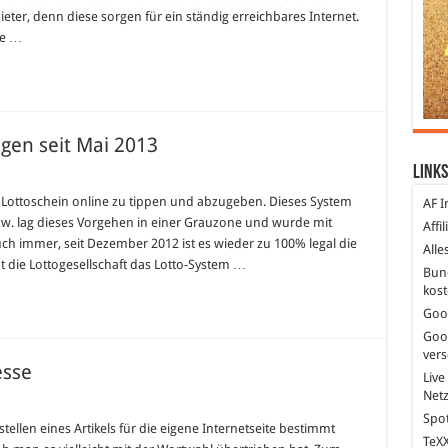
eter, denn diese sorgen für ein ständig erreichbares Internet.
ne …
gen seit Mai 2013
Links
n Lottoschein online zu tippen und abzugeben. Dieses System
AF I
et
 bzw. lag dieses Vorgehen in einer Grauzone und wurde mit
Affi
ungen
h immer, seit Dezember 2012 ist es wieder zu 100% legal die
Alle
 die Lottogesellschaft das Lotto-System …
Bun
kost
Goo
Goo
ver
esse
Live
Net
Spot
ellen eines Artikels für die eigene Internetseite bestimmt
TeXX