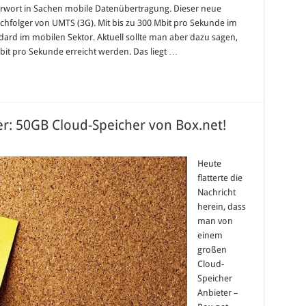
erwort in Sachen mobile Datenübertragung. Dieser neue
achfolger von UMTS (3G). Mit bis zu 300 Mbit pro Sekunde im
dard im mobilen Sektor. Aktuell sollte man aber dazu sagen,
t pro Sekunde erreicht werden. Das liegt …
er: 50GB Cloud-Speicher von Box.net!
stenlos
Heute
droid-
flatterte die
zer:
GB
Nachricht
oud-
herein, dass
eicher
n
man von
.net!
einem
großen
Cloud-
Speicher
Anbieter –