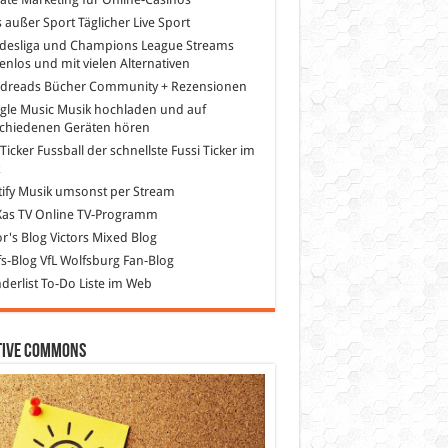
s außer Sport
Täglicher Live Sport
desliga und Champions League Streams
enlos und mit vielen Alternativen
dreads
Bücher Community + Rezensionen
gle Music
Musik hochladen und auf
schiedenen Geräten hören
 Ticker Fussball
der schnellste Fussi Ticker im
z
ify
Musik umsonst per Stream
as TV
Online TV-Programm
or's Blog
Victors Mixed Blog
s-Blog
VfL Wolfsburg Fan-Blog
erlist
To-Do Liste im Web
tive Commons