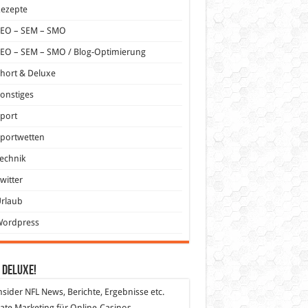
Rezepte
SEO – SEM – SMO
EO – SEM – SMO / Blog-Optimierung
hort & Deluxe
onstiges
port
portwetten
echnik
witter
Urlaub
Wordpress
 DeLuXe!
nsider
NFL News, Berichte, Ergebnisse etc.
liate Marketing
für Online-Casinos