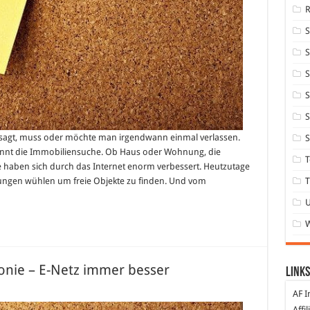
S
S
S
S
 sagt, muss oder möchte man irgendwann einmal verlassen.
S
innt die Immobiliensuche. Ob Haus oder Wohnung, die
T
 haben sich durch das Internet enorm verbessert. Heutzutage
T
ungen wühlen um freie Objekte zu finden. Und vom
fonie – E-Netz immer besser
Links
AF I
lat
ger
Affi