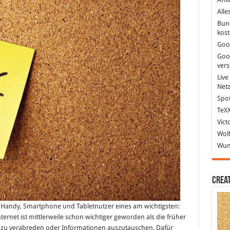
Alle
nie
Bun
kost
Goo
Goo
ver
Live
Net
Spot
TeXX
Vict
Wolf
Wund
Crea
ele Handy, Smartphone und Tabletnutzer eines am wichtigsten:
ternet ist mittlerweile schon wichtiger geworden als die früher
 zu verabreden oder Informationen auszutauschen. Dafür