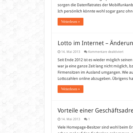
sorgen die Datenflatrates der Mobilfunkanbi
Ich persönlich könnte wohl sogar ganz oh
Weiterlesen »
Lotto im Internet – Änderun
für
14. Mai 2013
Kommentare deaktiviert
Lotto
im
Seit Ende 2012 ist es wieder möglich seine
Intern
war ja eine ganze Zeit lang nicht möglich,
–
Änder
Firmensitzen im Ausland umgangen. Wie auc
seit
Lottozahlen online abzugeben. Übrigens hat
Mai
2013
Weiterlesen »
Vorteile einer Geschäftsadr
14. Mai 2013
1
Viele Homepage-Besitzer sind wohl beim Erst