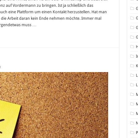
enz auf Vordermann zu bringen. Ist ja schließlich das
auch eine Plattform um einen Kontakt herzustellen. Hat man
ass die Arbeit daran kein Ende nehmen möchte. Immer mal
 irgendetwas muss …
G
I
K
für
t
Immobiliensuche
per
L
App
L
M
N
P