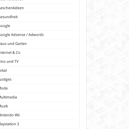
Geschenkideen
Gesundheit
Google
oogle Adsense / Adwords
Haus und Garten
nternet & Co
ino und TV
okal
ustiges
Mode
ultimedia
Musik
intendo Wii
laystation 3