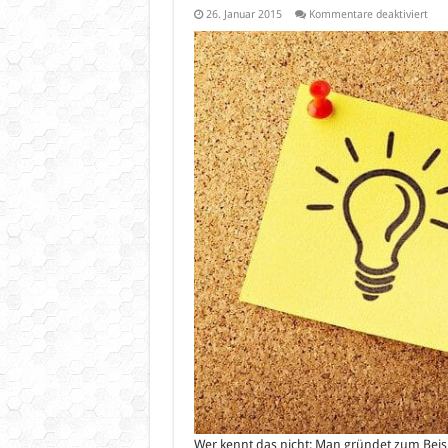
für
26. Januar 2015
Kommentare deaktiviert
Imm
wich
Prof
im
Inte
Wer kennt das nicht: Man gründet zum Beisp