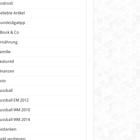
Android
eliebte Artikel
undesligatipp
eBook & Co
Ernährung
amilie
eatured
inanzen
oto
ussball
ussball EM 2012
ussball WM 2010
ussball WM 2014
Gedanken
eld verdienen